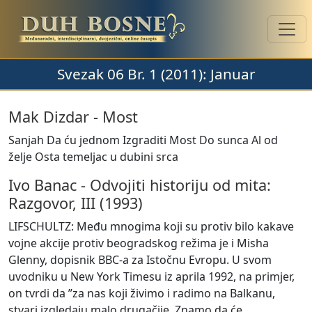
Svezak 06 Br. 1 (2011): Januar
Mak Dizdar
-
Most
Sanjah Da ću jednom Izgraditi Most Do sunca Al od
želje Osta temeljac u dubini srca
Ivo Banac
-
Odvojiti historiju od mita:
Razgovor, III (1993)
LIFSCHULTZ: Među mnogima koji su protiv bilo kakave
vojne akcije protiv beogradskog režima je i Misha
Glenny, dopisnik BBC-a za Istočnu Evropu. U svom
uvodniku u New York Timesu iz aprila 1992, na primjer,
on tvrdi da ”za nas koji živimo i radimo na Balkanu,
stvari izgledaju malo drugačije. Znamo da će