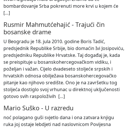
bombardovanje Srba pokrenuti more krvi u kojem će
[
…
]
Rusmir Mahmutćehajić
-
Trajući čin
bosanske drame
U Beogradu je 18. jula 2010. godine Boris Tadić,
predsjednik Republike Srbije, bio domaćin Ivi Josipoviću,
predsjedniku Republike Hrvatske. Taj događaj je, kada
se preispituje u bosanskohercegovačkom vidiku, i
poželjan i važan. Cijelo dvadeseto stoljeće srpskih i
hrvatskih odnosa obilježava bosanskohercegovačko
pitanje kao njihovo središte. Ono je na završetku tog
stoljeća dostiglo svoj vrhunac u direktnoj uključenosti
gotovo svih raspoloživih [
…
]
Mario Suško
-
U razredu
noć polagano guši svjetlo dana i ona zatvara knjigu
ruka joj ostaje lebdjeti nad naslovnicom Povijesna