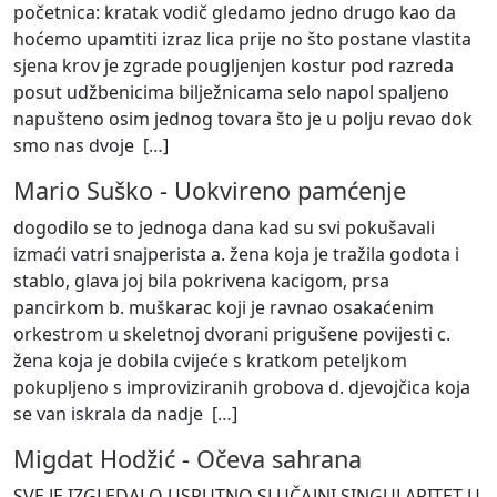
početnica: kratak vodič gledamo jedno drugo kao da
hoćemo upamtiti izraz lica prije no što postane vlastita
sjena krov je zgrade pougljenjen kostur pod razreda
posut udžbenicima bilježnicama selo napol spaljeno
napušteno osim jednog tovara što je u polju revao dok
smo nas dvoje [
…
]
Mario Suško
-
Uokvireno pamćenje
dogodilo se to jednoga dana kad su svi pokušavali
izmaći vatri snajperista a. žena koja je tražila godota i
stablo, glava joj bila pokrivena kacigom, prsa
pancirkom b. muškarac koji je ravnao osakaćenim
orkestrom u skeletnoj dvorani prigušene povijesti c.
žena koja je dobila cvijeće s kratkom peteljkom
pokupljeno s improviziranih grobova d. djevojčica koja
se van iskrala da nadje [
…
]
Migdat Hodžić
-
Očeva sahrana
SVE JE IZGLEDALO USPUTNO SLUČAJNI SINGULARITET U