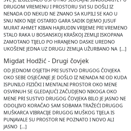
DRUGOM VREMENU I PROSTORU SVI SU DOŠLI IZ
NENADA OD NEKUD NE ZNANO SA KUPILI SE KAO U
SNU NIKO NIJE OSTARIO GARA SADIK DJEMO JUSUF
MURAT AHMET KIBAN HAJRUDIN VRIJEME PRI VREMENO
STALO RAKA U BOSANSKOJ KRAŠKOJ ZEMLJI ISKOPANA
ZAMOTANO TIJELO PO HRANJENO DASKE UREDNO
UKOŠENE JEDNA UZ DRUGU ZEMLJA UŽURBANO NA [
…
]
Migdat Hodžić
-
Drugi čovjek
OD JEDNOM OSJETIH PRI SUSTVO DRUGOG ČOVJEKA
OKO SEBE OSJEĆANJE JE DOŠLO IZ NENADA NI OD KUDA
ISPUNILO FIZIČKI I MENTALNI PROSTOR OKO MENE
OSVRNUH SE GLEDAJUĆI ZAČUDJENO NIKOGA OKO
MENE PRI SUSTVO DRUGOG ČOVJEKA BILO JE JASNO NE
ODOLJIVO KORAČAO SAM SOBAMA TRAŽEĆI DRUGOG
MUŠKARCA VIBRACIJE DRUGOG MUŠKOG TIJELA IS
PUNJAVALE SU PROSTOR NE POZNATO I NOVO ALI
JASNO [
…
]