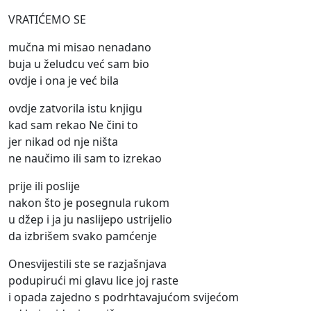
VRATIĆEMO SE
mučna mi misao nenadano
buja u želudcu već sam bio
ovdje i ona je već bila
ovdje zatvorila istu knjigu
kad sam rekao Ne čini to
jer nikad od nje ništa
ne naučimo ili sam to izrekao
prije ili poslije
nakon što je posegnula rukom
u džep i ja ju naslijepo ustrijelio
da izbrišem svako pamćenje
Onesvijestili ste se razjašnjava
podupirući mi glavu lice joj raste
i opada zajedno s podrhtavajućom svijećom