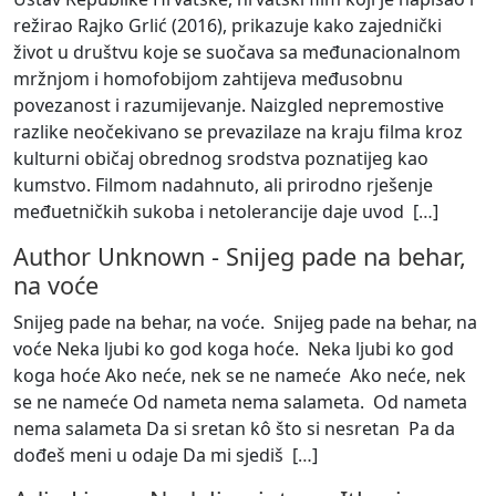
režirao Rajko Grlić (2016), prikazuje kako zajednički
život u društvu koje se suočava sa međunacionalnom
mržnjom i homofobijom zahtijeva međusobnu
povezanost i razumijevanje. Naizgled nepremostive
razlike neočekivano se prevazilaze na kraju filma kroz
kulturni običaj obrednog srodstva poznatijeg kao
kumstvo. Filmom nadahnuto, ali prirodno rješenje
međuetničkih sukoba i netolerancije daje uvod [
…
]
Author Unknown
-
Snijeg pade na behar,
na voće
Snijeg pade na behar, na voće. Snijeg pade na behar, na
voće Neka ljubi ko god koga hoće. Neka ljubi ko god
koga hoće Ako neće, nek se ne nameće Ako neće, nek
se ne nameće Od nameta nema salameta. Od nameta
nema salameta Da si sretan kô što si nesretan Pa da
dođeš meni u odaje Da mi sjediš [
…
]