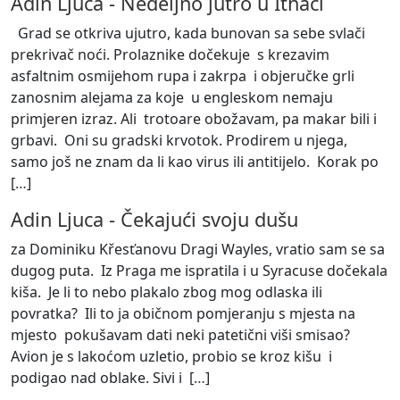
Adin Ljuca
-
Nedeljno jutro u Ithaci
Grad se otkriva ujutro, kada bunovan sa sebe svlači
prekrivač noći. Prolaznike dočekuje s krezavim
asfaltnim osmijehom rupa i zakrpa i objeručke grli
zanosnim alejama za koje u engleskom nemaju
primjeren izraz. Ali trotoare obožavam, pa makar bili i
grbavi. Oni su gradski krvotok. Prodirem u njega,
samo još ne znam da li kao virus ili antitijelo. Korak po
[
…
]
Adin Ljuca
-
Čekajući svoju dušu
za Dominiku Křesťanovu Dragi Wayles, vratio sam se sa
dugog puta. Iz Praga me ispratila i u Syracuse dočekala
kiša. Je li to nebo plakalo zbog mog odlaska ili
povratka? Ili to ja običnom pomjeranju s mjesta na
mjesto pokušavam dati neki patetični viši smisao?
Avion je s lakoćom uzletio, probio se kroz kišu i
podigao nad oblake. Sivi i [
…
]