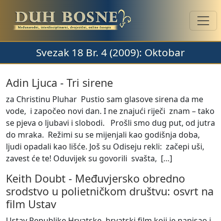
Svezak 18 Br. 4 (2009): Oktobar
Adin Ljuca
-
Tri sirene
za Christinu Pluhar Pustio sam glasove sirena da me
vode, i započeo novi dan. I ne znajući riječi znam – tako
se pjeva o ljubavi i slobodi. Prošli smo dug put, od jutra
do mraka. Režimi su se mijenjali kao godišnja doba,
ljudi opadali kao lišće. Još su Odiseju rekli: začepi uši,
zavest će te! Oduvijek su govorili svašta, [
…
]
Keith Doubt
-
Međuvjersko obredno
srodstvo u polietničkom društvu: osvrt na
film Ustav
Ustav Republike Hrvatske, hrvatski film koji je napisao i