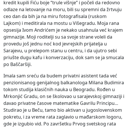
kredit kupili Fiću boje “trule višnje” i počeli da redovno
odlaze na letovanje na moru, bili su spremni da žrtvuju
ceo dan da bih ja na miru fotografisala (ruskom
Lajkom) i meditirala na mostu u Višegradu. Moja rana
opsesija Ivom Andrićem je nekako usahnula već krajem
gimnazije. Moji roditelji su sa svoje strane voleli da
provedu još jednu noć kod jevrejskih prijatelja u
Sarajevu, u prelepom stanu u centru, i da ujutro sebi
priušte dugu kafu i konverzaciju, dok sam se ja smucala
po Baščaršiji.
Imala sam sreću da budem privatni asistent tada već
penzionisanog genijalnog balkanologa Milana Budimira
tokom studija klasičnih nauka u Beogradu. Rođen u
Mrkonjić Gradu, on se školovao u sarajevskoj gimnaziji i
davao privatne časove matematike Gavrilu Principu…
Studirao je u Beču, tamo bio aktivan u jugoslovenskom
pokretu, i za vreme rata zaglavio u mađarskom logoru,
gde je izgubio vid. Po završetku Prvog svetskog rata