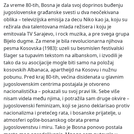
Za vreme 80-tih, Bosna je dala svoj doprinos buđenju
jugoslovenske građanske svesti u dva neočekivana
oblika – televizijska emisija za decu Niko kao ja, koju su
režirala dva talentovana mlada režisera i koju je
emitovala TV Sarajevo, i rock muzika, a pre svega grupa
Bijelo dugme. Za mene je bila revolucionarna njihova
pesma Kosovska (1983): uzeli su besmislen festivalski
šlager sa tupavim tekstom na albanskom, i izvodili je
tako da su asocijacije mogle biti samo na položaj
kosovskih Albanaca, apartheijd na Kosovu i nužnu
pobunu. Pred kraj 80-tih, većina disidenata u glavnim
jugoslovenskim centrima postajala je otvoreno
nacionalistička – pokazali su svoj pravi lik. Sebe više
nisam videla među njima, i potražila sam druge okvire –
jugoslovenski feminizam, koji se jasno deklarisao protiv
nacionalizma i pretećeg rata, i bosanske prijatelje, u
atmosferi opšte-bosanskog obrata prema
jugoslovenstvu i miru. Tako je Bosna ponovo postala