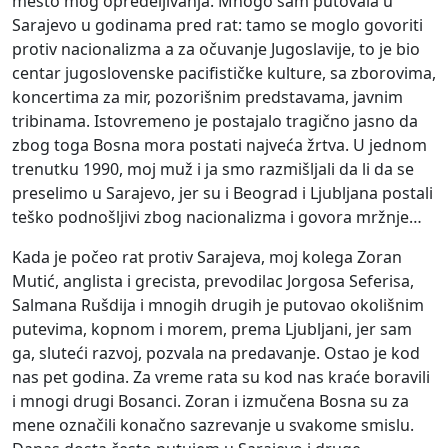
mesto mog opredeljivanja. Mnogo sam putovala u
Sarajevo u godinama pred rat: tamo se moglo govoriti
protiv nacionalizma a za očuvanje Jugoslavije, to je bio
centar jugoslovenske pacifističke kulture, sa zborovima,
koncertima za mir, pozorišnim predstavama, javnim
tribinama. Istovremeno je postajalo tragično jasno da
zbog toga Bosna mora postati najveća žrtva. U jednom
trenutku 1990, moj muž i ja smo razmišljali da li da se
preselimo u Sarajevo, jer su i Beograd i Ljubljana postali
teško podnošljivi zbog nacionalizma i govora mržnje…
Kada je počeo rat protiv Sarajeva, moj kolega Zoran
Mutić, anglista i grecista, prevodilac Jorgosa Seferisa,
Salmana Rušdija i mnogih drugih je putovao okolišnim
putevima, kopnom i morem, prema Ljubljani, jer sam
ga, sluteći razvoj, pozvala na predavanje. Ostao je kod
nas pet godina. Za vreme rata su kod nas kraće boravili
i mnogi drugi Bosanci. Zoran i izmučena Bosna su za
mene označili konačno sazrevanje u svakome smislu.