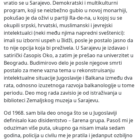
vratio se u Sarajevo. Demokratski i multikulturni
program, koji se neizbežno gubio u novoj monarhiji,
pokušao je da oživi u partiji Ra-de-na, u kojoj su se
okupili srpski, hrvatski, muslimanski i jevrejski
intelektualci (neki među njima napredni sveštenici):
imali su izborni uspeh u Ilidži, posle je postalo jasno da
to nije opcija koja bi preživela. U Sarajevu je izdavao i
satirički časopis Oko, a zatim je prešao na univerzitet u
Beogradu. Budimirovo delo je posle njegove smrti
postalo za mene vazna tema u rekonstruisanju
intelektualne situacije Jugoslavije i Balkana između dva
rata, odnosno izuzetnoga razvoja balkanologije u tome
periodu. Deo mog rada zavisio je od istraživanja u
biblioteci Zemaljskog muzeja u Sarajevu.
Od 1968. sam bila deo onoga što se u Jugoslaviji
definisalo kao disidentstvo – šarena grupa. Pasoš mi je
oduziman više puta, ukupno ga nisam imala sedam
godina, policija u civilu me je pratila i jedanput ozbiljno