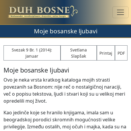
Moje bosanske ljubavi
Svezak 9 Br. 1 (2014):
Svetlana
Printaj
PDF
Januar
Slapšak
Moje bosanske ljubavi
Ovo je neka vrsta kratkog kataloga mojih strasti
povezanih sa Bosnom: nije reč o nostalgičnoj naraciji,
več o popisu tekstova, ljudi i stvari koji su u velikoj meri
opredelili moj život.
Kao jedinče koje se hranilo knjigama, imala sam u
beogradskoj porodici skromnih mogućnosti velike
privilegije. Između ostalih, moj očuh i majka, kada su na