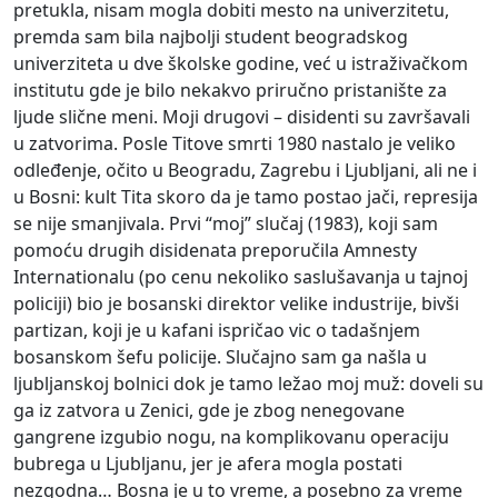
pretukla, nisam mogla dobiti mesto na univerzitetu,
premda sam bila najbolji student beogradskog
univerziteta u dve školske godine, već u istraživačkom
institutu gde je bilo nekakvo priručno pristanište za
ljude slične meni. Moji drugovi – disidenti su završavali
u zatvorima. Posle Titove smrti 1980 nastalo je veliko
odleđenje, očito u Beogradu, Zagrebu i Ljubljani, ali ne i
u Bosni: kult Tita skoro da je tamo postao jači, represija
se nije smanjivala. Prvi “moj” slučaj (1983), koji sam
pomoću drugih disidenata preporučila Amnesty
Internationalu (po cenu nekoliko saslušavanja u tajnoj
policiji) bio je bosanski direktor velike industrije, bivši
partizan, koji je u kafani ispričao vic o tadašnjem
bosanskom šefu policije. Slučajno sam ga našla u
ljubljanskoj bolnici dok je tamo ležao moj muž: doveli su
ga iz zatvora u Zenici, gde je zbog nenegovane
gangrene izgubio nogu, na komplikovanu operaciju
bubrega u Ljubljanu, jer je afera mogla postati
nezgodna… Bosna je u to vreme, a posebno za vreme