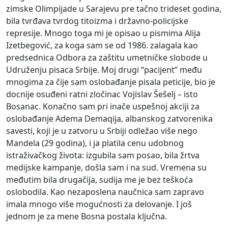
zimske Olimpijade u Sarajevu pre tačno trideset godina,
bila tvrđava tvrdog titoizma i državno-policijske
represije. Mnogo toga mi je opisao u pismima Alija
Izetbegović, za koga sam se od 1986. zalagala kao
predsednica Odbora za zaštitu umetničke slobode u
Udruženju pisaca Srbije. Moj drugi “pacijent” među
mnogima za čije sam oslobađanje pisala peticije, bio je
docnije osuđeni ratni zločinac Vojislav Šešelj – isto
Bosanac. Konačno sam pri inače uspešnoj akciji za
oslobađanje Adema Demaqija, albanskog zatvorenika
savesti, koji je u zatvoru u Srbiji odležao više nego
Mandela (29 godina), i ja platila cenu udobnog
istraživačkog života: izgubila sam posao, bila žrtva
medijske kampanje, došla sam i na sud. Vremena su
međutim bila drugačija, sudija me je bez teškoća
oslobodila. Kao nezaposlena naučnica sam zapravo
imala mnogo više mogućnosti za delovanje. I još
jednom je za mene Bosna postala ključna.