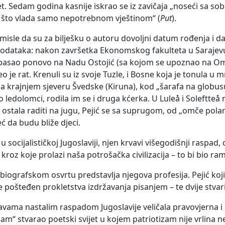
jet. Sedam godina kasnije iskrao se iz zavičaja „noseći sa s
g što vlada samo nepotrebnom vještinom“ (
Put
).
ji misle da su za bilješku o autoru dovoljni datum rođenja 
podataka: nakon završetka Ekonomskog fakulteta u Sarajevu,
basao ponovo na Nadu Ostojić (sa kojom se upoznao na Omla
o je rat. Krenuli su iz svoje Tuzle, i Bosne koja je tonula 
 na krajnjem sjeveru Švedske (Kiruna), kod „šarafa na globusu
edolomci, rodila im se i druga kćerka. U Luleå i Soleftteå 
 i ostala raditi na jugu, Pejić se sa suprugom, od „omče pol
 već da budu bliže djeci.
socijalističkoj Jugoslaviji, njen krvavi višegodišnji raspad,
roz koje prolazi naša potrošačka civilizacija – to bi bio ram
biografskom osvrtu predstavlja njegova profesija. Pejić koji 
 je pošteđen prokletstva izdržavanja pisanjem – te dvije stvar
vama nastalim raspadom Jugoslavije veličala pravovjerna i n
m“ stvarao poetski svijet u kojem patriotizam nije vrlina n