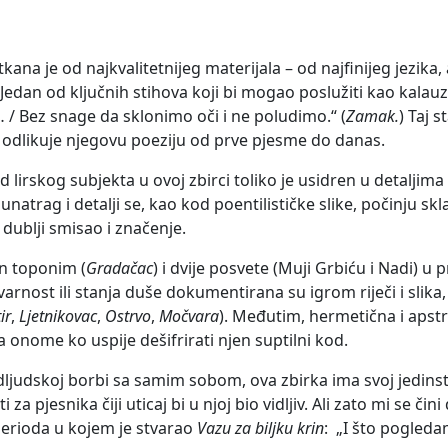
stkana je od najkvalitetnijeg materijala – od najfinijeg jezi
edan od ključnih stihova koji bi mogao poslužiti kao kalauz 
 Bez snage da sklonimo oči i ne poludimo.“ (
Zamak.
) Taj 
odlikuje njegovu poeziju od prve pjesme do danas.
 lirskog subjekta u ovoj zbirci toliko je usidren u detaljim
unatrag i detalji se, kao kod poentilističke slike, počinju skl
 dublji smisao i značenje.
n toponim (
Gradačac
) i dvije posvete (Muji Grbiću i Nadi) u
arnost ili stanja duše dokumentirana su igrom riječi i slik
ir
,
Ljetnikovac
,
Ostrvo
,
Močvara
). Međutim, hermetična i apstra
va onome ko uspije dešifrirati njen suptilni kod.
dljudskoj borbi sa samim sobom, ova zbirka ima svoj jedinst
 za pjesnika čiji uticaj bi u njoj bio vidljiv. Ali zato mi se č
 perioda u kojem je stvarao
Vazu za biljku krin
: „I što pogleda