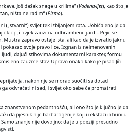
rkava. Još dašak snage u krilima“ (
Vodencvijet
), kao što je
tan, ništa ne radim“ (
Pismo
).
 („stvarni“) svijet tek izbijanjem rata. Uobičajeno je da
voj oklop, čovjek zauzima odbrambeni gard – Pejić se
. Mustra zapravo ostaje ista, ali kao da je izvratio jaknu
 bi pokazao svoje pravo lice. Izgnan iz neimenovanih
a ljudi, dajući stihovima dokumentarni karakter, formu
misleno zauzme stav. Upravo onako kako je pisao Јíři
prijatelja, nakon nje se morao suočiti sa dotad
ga odvraćati ni sad, i svijet oko sebe će promatrati
st sa znanstvenom pedantnošću, ali ono što je ključno je da
i da pjesnik nije barbarogenije koji u ekstazi ili bunilu
e. Samo znanje nije dovoljno: da je u poeziji presudno
gvisti.