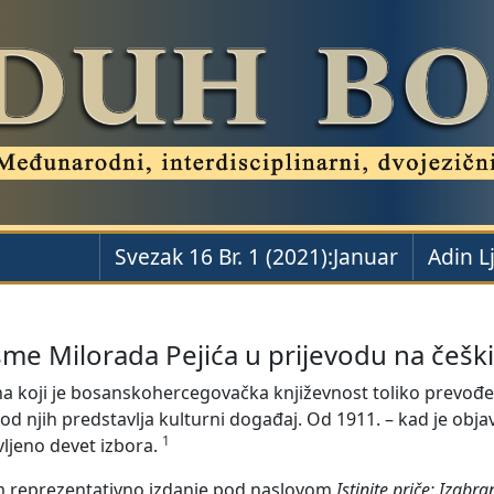
Svezak 16 Br. 1 (2021):Januar
Adin L
me Milorada Pejića u prijevodu na češki
 na koji je bosanskohercegovačka književnost toliko prevođen
i od njih predstavlja kulturni događaj. Od 1911. – kad je obj
1
vljeno devet izbora.
m reprezentativno izdanje pod naslovom
Istinite priče: Izabr