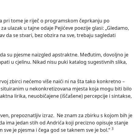
ka, a pri tome je riječ o programskom čeprkanju po
za ulazak u tajne odaje Pejićeve poezije glasi: „Gledamo,
stav da se stvari, bez obzira na sve, trebaju sagledati
a da su pjesme naizgled apstraktne. Međutim, dovoljno je
apati u cjelinu. Nikad nisu puki katalog sugestivnih slika,
 prvoj zbirci nećemo više naići ni na šta tako konkretno –
a, situiranim u nekonkretizovana mjesta koja mogu biti bilo
ktna lirika, neuobičajene (iščašene) percepcije i sintakse,
ven, prepoznatljiv izraz. Ne znam za zbirku s kojom bih je
ini da ima jedan stih od Andrića koji precizno opisuje stanje
3
m sve je pjesma i čega god se taknem sve je bol.“