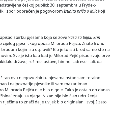
edstavljena češkoj publici: 30. septembra u Frýdek-
češki izbor popraćen je pogovorom
Istinita priča o M.P.
koji
 napisao zbirku pjesama koja se zove
Vaza za biljku krin
e cijelog pjesničkog opusa Milorada Pejića. Znate li onu
brodom kojim su otplovili? Bio je to isti brod samo što na
 novim. Sve je isto kao kad je Milorad Pejić pisao svoje prve
dalo države, režime, ustave, himne i adrese – ali, da
ročitao ovu njegovu zbirku pjesama ostao sam totalno
nao i najpoznatije pjesnike ili sam makar imao
 Milorada Pejića nije bilo nigdje. Tako je ostalo do danas
adžbine“ znaju za njega. Nikad nije bio član udruženja
iječima to znači da je uvijek bio originalan i svoj. I zato