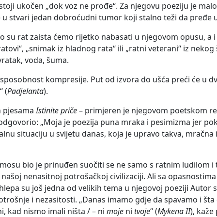
stoji ukočen „dok voz ne prođe“. Za njegovu poeziju je malo
e u stvari jedan dobroćudni tumor koji stalno teži da pređe 
 što su rat zaista ćemo rijetko nabasati u njegovom opusu, a
 ratovi“, „snimak iz hladnog rata“ ili „ratni veterani“ iz nek
ovratak, voda, šuma.
sposobnost kompresije. Put od izvora do ušća preći će u dva 
 (
Padjelanta
).
ih pjesama
Istinite priče
– primjeren je njegovom poetskom rea
odgovorio: „Moja je poezija puna mraka i pesimizma jer pok
alnu situaciju u svijetu danas, koja je upravo takva, mračna
osu bio je prinuđen suočiti se ne samo s ratnim ludilom i 
u našoj nenasitnoj potrošačkoj civilizaciji. Ali sa opasnosti
hlepa su još jedna od velikih tema u njegovoj poeziji Autor 
potrošnje i nezasitosti. „Danas imamo gdje da spavamo i šta 
i, kad nismo imali ništa / – ni
moje
ni
tvoje
“ (
Mykena II
), kaže