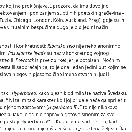
rov koji ne prokišnjava. I prozore, da ima dovoljno
rojektovanjem i podizanjem suptilnih poetskih građevina –
(Tuzla, Chicago, London, Köln, Auckland, Prag), gdje su ih
ihova virtualnim bespućima dugo je bio jedini način
znosti i konkretnosti:
Ribarsko selo
nije neko anonimno
nim,
Pasuljanske livade
su naziv konkretnog vojnog
strvo
ili
Povratak
iz prve zbirke) jer je potpisan „Noćnim
ta ili saobraćajnica, to je onaj jedan jedini put kojim se
aslova njegovih pjesama čine imena stvarnih ljudi i
tski:
Hyperborea
, kako pjesnik od milošte naziva Švedsku,
4
ma.
Ni taj mitski karakter koji joj pridaje neće ga spriječiti
od njenom zastavom“ (
Hyperborea II
). I to nije nikakava
ideala. Iako je od nje napravio gotovo sinonim za svoj
 „Ne postoji Hyperborea!“ i „Kuda ćemo sad, sestro, kad
 i nijedna himna nije ništa više doli „spuštena željeznička