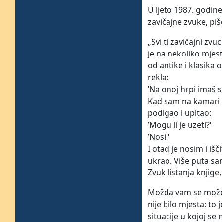
U ljeto 1987. godine
zavičajne zvuke, piš
„Svi ti zavičajni zvu
je na nekoliko mjes
od antike i klasika
rekla:
ʼNa onoj hrpi imaš 
Kad sam na kamari 
podigao i upitao:
ʼMogu li je uzeti?ʻ
ʼNosi!ʻ
I otad je nosim i iš
ukrao. Više puta sam
Zvuk listanja knjig
Možda vam se može u
nije bilo mjesta: to
situacije u kojoj se