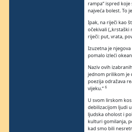
rampa“ ispred koje 
najveća bolest. To j
Ipak, na riječi kao
očekivali („krstaški
riječi: put, vrata, p
Izuzetna je njegova 
pomalo izleći okean“
Naziv ovih izabran
jednom prilikom je 
poezija odražava re
6
vijeku.“
U svom lirskom kosm
debilizacijom ljudi 
ljudska oholost i po
kulturi gomilanja, 
kad smo bili nesretn