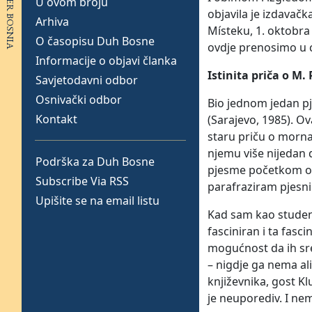
U ovom broju
objavila je izdavačk
Arhiva
Místeku, 1. oktobra
O časopisu Duh Bosne
ovdje prenosimo u cj
Informacije o objavi članka
Istinita priča o M. 
Savjetodavni odbor
Osnivački odbor
Bio jednom jedan pj
Kontakt
(Sarajevo, 1985). Ov
staru priču o morna
njemu više nijedan d
Podrška za Duh Bosne
pjesme početkom osa
Subscribe Via RSS
parafraziram pjesnik
Upišite se na email listu
Kad sam kao student
fasciniran i ta fas
mogućnost da ih sre
– nigdje ga nema ali
književnika, gost Kl
je neuporediv. I nemj