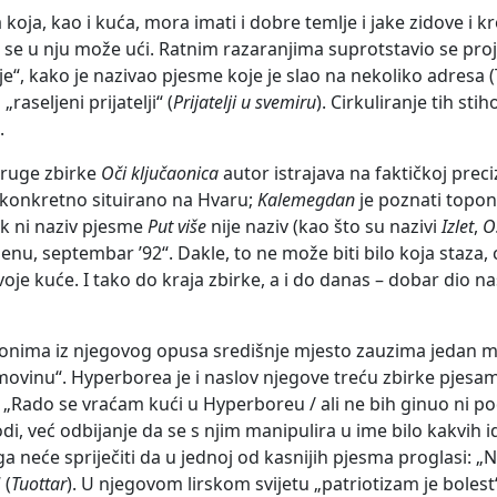
koja, kao i kuća, mora imati i dobre temlje i jake zidove i k
 da se u nju može ući. Ratnim razaranjima suprotstavio se p
je“, kako je nazivao pjesme koje je slao na nekoliko adresa 
„raseljeni prijatelji“ (
Prijatelji u svemiru
). Cirkuliranje tih st
.
druge zbirke
Oči ključaonica
autor istrajava na faktičkoj preci
e konkretno situirano na Hvaru;
Kalemegdan
je poznati topo
ak ni naziv pjesme
Put više
nije naziv (kao što su nazivi
Izlet
,
O
 septembar ʼ92“. Dakle, to ne može biti bilo koja staza, ces
voje kuće. I tako do kraja zbirke, a i do danas – dobar dio n
nima iz njegovog opusa središnje mjesto zauzima jedan mi
ovinu“. Hyperborea je i naslov njegove treću zbirke pjesa
 „Rado se vraćam kući u Hyperboreu / ali ne bih ginuo ni p
odi, već odbijanje da se s njim manipulira u ime bilo kakvih 
o ga neće spriječiti da u jednoj od kasnijih pjesma proglasi:
 (
Tuottar
). U njegovom lirskom svijetu „patriotizam je bolest“