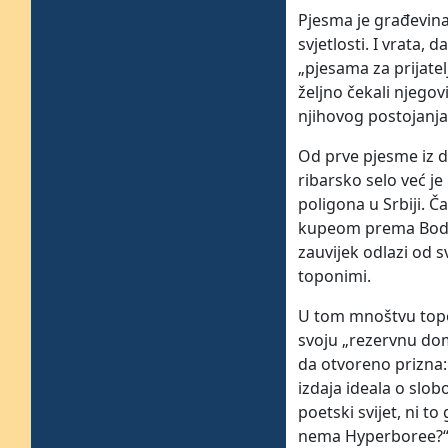
Pjesma je građevina 
svjetlosti. I vrata,
„pjesama za prijatel
željno čekali njegovi 
njihovog postojanja
Od prve pjesme iz 
ribarsko selo već j
poligona u Srbiji. Č
kupeom prema Bodenu,
zauvijek odlazi od s
toponimi.
U tom mnoštvu topo
svoju „rezervnu dom
da otvoreno prizna:
izdaja ideala o slob
poetski svijet, ni t
nema Hyperboree?“