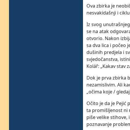
Ova zbirka je neobi
nesvakidašnji i cikl
Iz svog unutrašnjeg 
se na atak odgovara
otvorio. Nakon izbij
sa dva lica i počeo 
dušinih predjela i 
svjedočanstva, isti
Kolář: „Kakav stav 
Dok je prva zbirka 
nezamislivim. Ali k
„očima koje / gledaj
Očito je da je Pejić
ta promišljenost ni 
piše velike stihove,
poznavanje problemati