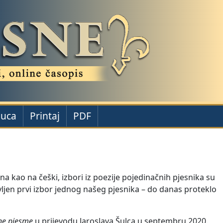
juca
Printaj
PDF
a kao na češki, izbori iz poezije pojedinačnih pjesnika su
avljen prvi izbor jednog našeg pjesnika – do danas proteklo
ane pjesme
u prijevodu Jaroslava Šulca u septembru 2020.