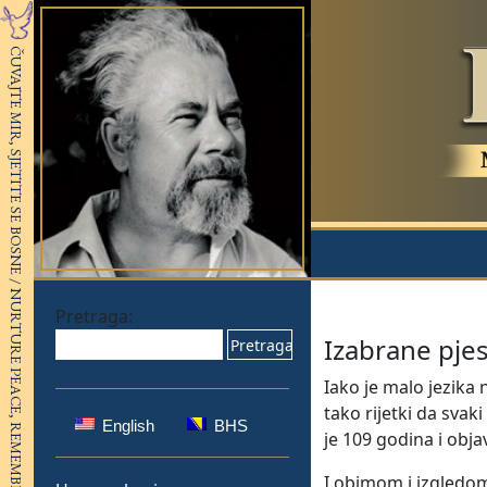
Pretraga:
Izabrane pjes
Iako je malo jezika
tako rijetki da svak
English
BHS
je 109 godina i obja
I obimom i izgledo