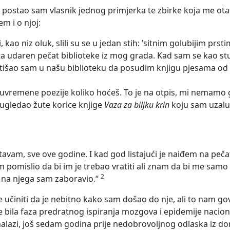
 postao sam vlasnik jednog primjerka te zbirke koja me otad 
em i o njoj:
ci, kao niz oluk, slili su se u jedan stih: ʼsitnim golubijim pr
ta udaren pečat biblioteke iz mog grada. Kad sam se kao s
 otišao sam u našu biblioteku da posudim knjigu pjesama o
suvremene poezije koliko hoćeš. To je na otpis, mi nemamo g
ugledao žute korice knjige
Vaza za biljku krin
koju sam uzalu
čitavam, sve ove godine. I kad god listajući je naiđem na pe
 pomislio da bi im je trebao vratiti ali znam da bi me samo i
2
e, na njega sam zaboravio.“
činiti da je nebitno kako sam došao do nje, ali to nam govo
 je bila faza predratnog ispiranja mozgova i epidemije nacio
 nalazi, još sedam godina prije nedobrovoljnog odlaska iz do