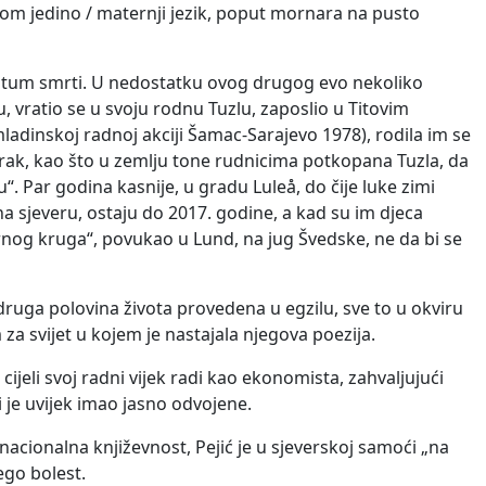
obom jedino / maternji jezik, poput mornara na pusto
i datum smrti. U nedostatku ovog drugog evo nekoliko
 vratio se u svoju rodnu Tuzlu, zaposlio u Titovim
dinskoj radnoj akciji Šamac-Sarajevo 1978), rodila im se
u mrak, kao što u zemlju tone rudnicima potkopana Tuzla, da
“. Par godina kasnije, u gradu Luleå, do čije luke zimi
na sjeveru, ostaju do 2017. godine, a kad su im djeca
arnog kruga“, povukao u Lund, na jug Švedske, ne da bi se
 druga polovina života provedena u egzilu, sve to u okviru
 za svijet u kojem je nastajala njegova poezija.
cijeli svoj radni vijek radi kao ekonomista, zahvaljujući
i je uvijek imao jasno odvojene.
acionalna književnost, Pejić je u sjeverskoj samoći „na
ego bolest.