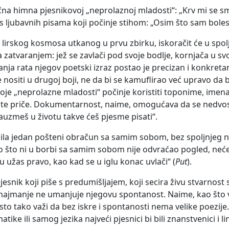
čna himna pjesnikovoj „neprolaznoj mladosti“: „Krv mi se sm
us ljubavnih pisama koji počinje stihom: „Osim što sam boles
lirskog kosmosa utkanog u prvu zbirku, iskoračit će u spoljni
 zatvaranjem: jež se zavlači pod svoje bodlje, kornjača u s
anja rata njegov poetski izraz postao je precizan i konkretan
je nositi u drugoj boji, ne da bi se kamuflirao već upravo da
svoje „neprolazne mladosti“ počinje koristiti toponime, imen
nite priče. Dokumentarnost, naime, omogućava da se nedvos
zauzmeš u životu takve ćeš pjesme pisati“.
bila jedan pošteni obračun sa samim sobom, bez spoljnjeg ne
ao što ni u borbi sa samim sobom nije odvraćao pogled, neće 
u užas pravo, kao kad se u iglu konac uvlači“ (
Put
).
 pjesnik koji piše s predumišljajem, koji secira živu stvarno
najmanje ne umanjuje njegovu spontanost. Naime, kao što važ
 isto tako važi da bez iskre i spontanosti nema velike poezij
ke ili samog jezika najveći pjesnici bi bili znanstvenici i lin