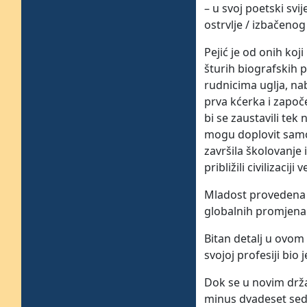
– u svoj poetski svi
ostrvlje / izbačeno
Pejić je od onih ko
šturih biografskih 
rudnicima uglja, na
prva kćerka i započe
bi se zaustavili tek
mogu doplovit samo l
završila školovanje
približili civilizaciji
Mladost provedena u 
globalnih promjena k
Bitan detalj u ovom 
svojoj profesiji bio
Dok se u novim drža
minus dvadeset seda