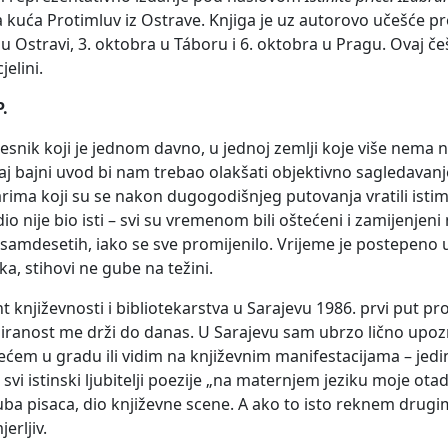
a kuća Protimluv iz Ostrave. Knjiga je uz autorovo učešće pr
 u Ostravi, 3. oktobra u Táboru i 6. oktobra u Pragu. Ovaj 
elini.
P.
esnik koji je jednom davno, u jednoj zemlji koje više nema
aj bajni uvod bi nam trebao olakšati objektivno sagledavanj
rima koji su se nakon dugogodišnjeg putovanja vratili istim 
io nije bio isti – svi su vremenom bili oštećeni i zamijenjeni
mdesetih, iako se sve promijenilo. Vrijeme je postepeno uki
a, stihovi ne gube na težini.
 književnosti i bibliotekarstva u Sarajevu 1986. prvi put p
ciniranost me drži do danas. U Sarajevu sam ubrzo lično upoz
ćem u gradu ili vidim na književnim manifestacijama – jedino
 svi istinski ljubitelji poezije „na maternjem jeziku moje ot
uba pisaca, dio književne scene. A ako to isto reknem drugim r
erljiv.