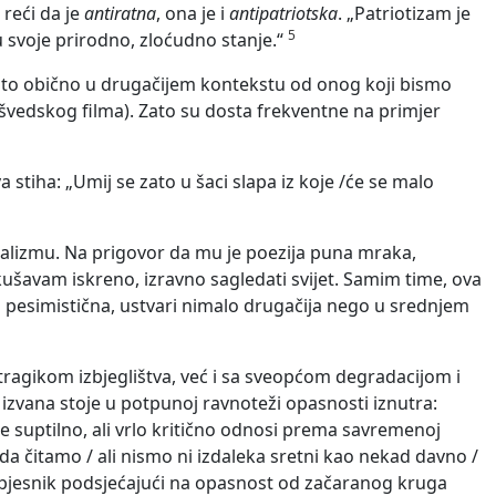
 reći da je
antiratna
, ona je i
antipatriotska
. „Patriotizam je
5
u svoje prirodno, zloćudno stanje.“
 i to obično u drugačijem kontekstu od onog koji bismo
og švedskog filma). Zato su dosta frekventne na primjer
stiha: „Umij se zato u šaci slapa iz koje /će se malo
lizmu. Na prigovor da mu je poezija puna mraka,
ušavam iskreno, izravno sagledati svijet. Samim time, ova
 i pesimistična, ustvari nimalo drugačija nego u srednjem
tragikom izbjeglištva, već i sa sveopćom degradacijom i
ma izvana stoje u potpunoj ravnoteži opasnosti iznutra:
se suptilno, ali vrlo kritično odnosi prema savremenoj
da čitamo / ali nismo ni izdaleka sretni kao nekad davno /
 pjesnik podsjećajući na opasnost od začaranog kruga