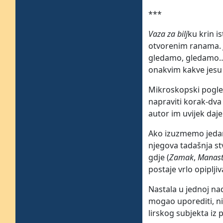
***
Vaza za bilj
ku krin i
otvorenim ranama. J
gledamo, gledamo… /
onakvim kakve jesu 
Mikroskopski pogled
napraviti korak-dva 
autor im uvijek daje
Ako izuzmemo jeda
njegova tadašnja stv
gdje (
Zamak
,
Manast
postaje vrlo opiplji
Nastala u jednoj na
mogao uporediti, niti
lirskog subjekta iz