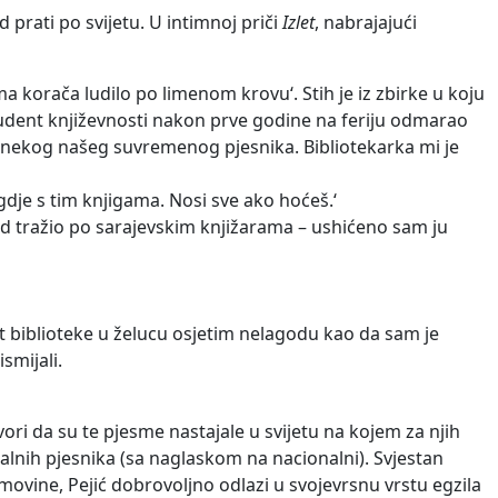
prati po svijetu. U intimnoj priči
Izlet
, nabrajajući
stima korača ludilo po limenom krovuʻ. Stih je iz zbirke u koju
tudent književnosti nakon prve godine na feriju odmarao
d nekog našeg suvremenog pjesnika. Bibliotekarka mi je
dje s tim knjigama. Nosi sve ako hoćeš.ʻ
d tražio po sarajevskim knjižarama – ushićeno sam ju
čat biblioteke u želucu osjetim nelagodu kao da sam je
smijali.
ri da su te pjesme nastajale u svijetu na kojem za njih
nalnih pjesnika (sa naglaskom na nacionalni). Svjestan
movine, Pejić dobrovoljno odlazi u svojevrsnu vrstu egzila