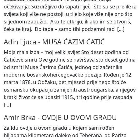
očekivanja. Suzdržljivo dokapati riječi što su se prelile iz
svijeta koji više ne postoji u tijelo koje više nije ono što
si jednom zadužio. Ako te otkriju, ili ako im se otvoriš,
čeka te kraj. Do tada – samo tihi podzemni rad [
…
]
Adin Ljuca
-
MUSA ĆAZIM ĆATIĆ
Moja mala izba – moj veliki svijet Sto deset godina od
Ćatićeve smrti Ove godine se navršava sto deset godina
od smrti Muse Ćazima Ćatića, jednog od začetnika
moderne bosanskohercegovačke poezije. Rođen je 12.
marta 1878. u Odžaku, pet mjeseci prije nego što će
osmansku okupaciju zamijeniti austrougarska, a njegov
kratki život će se ugasiti 1915., tri godine prije raspada
[
…
]
Amir Brka
-
OVDJE U OVOM GRADU
Za Idu ovdje u ovom gradu u kojem sam rođen
hiljadama kilometara daleko od Teherana od Pariza