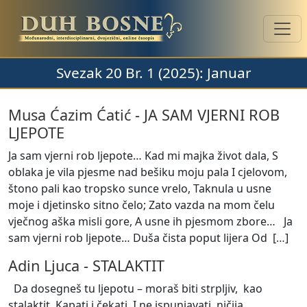
Svezak 20 Br. 1 (2025): Januar
Musa Ćazim Ćatić
-
JA SAM VJERNI ROB
LJEPOTE
Ja sam vjerni rob ljepote… Kad mi majka život dala, S
oblaka je vila pjesme nad bešiku moju pala I cjelovom,
štono pali kao tropsko sunce vrelo, Taknula u usne
moje i djetinsko sitno čelo; Zato vazda na mom čelu
vječnog aška misli gore, A usne ih pjesmom zbore… Ja
sam vjerni rob ljepote… Duša čista poput lijera Od [
…
]
Adin Ljuca
-
STALAKTIT
Da dosegneš tu ljepotu – moraš biti strpljiv, kao
stalaktit. Kapati i čekati. I ne ispunjavati ničija