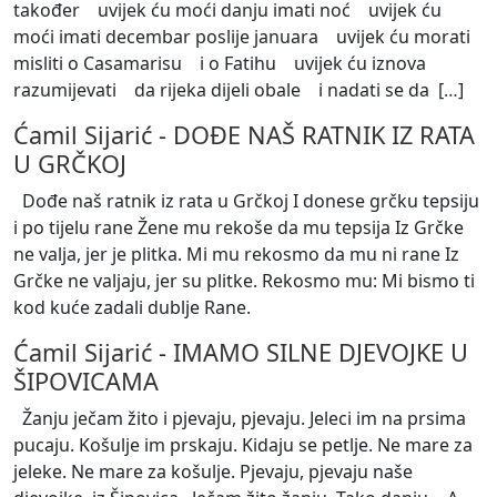
također uvijek ću moći danju imati noć uvijek ću
moći imati decembar poslije januara uvijek ću morati
misliti o Casamarisu i o Fatihu uvijek ću iznova
razumijevati da rijeka dijeli obale i nadati se da [
…
]
Ćamil Sijarić
-
DOĐE NAŠ RATNIK IZ RATA
U GRČKOJ
Dođe naš ratnik iz rata u Grčkoj I donese grčku tepsiju
i po tijelu rane Žene mu rekoše da mu tepsija Iz Grčke
ne valja, jer je plitka. Mi mu rekosmo da mu ni rane Iz
Grčke ne valjaju, jer su plitke. Rekosmo mu: Mi bismo ti
kod kuće zadali dublje Rane.
Ćamil Sijarić
-
IMAMO SILNE DJEVOJKE U
ŠIPOVICAMA
Žanju ječam žito i pjevaju, pjevaju. Jeleci im na prsima
pucaju. Košulje im prskaju. Kidaju se petlje. Ne mare za
jeleke. Ne mare za košulje. Pjevaju, pjevaju naše