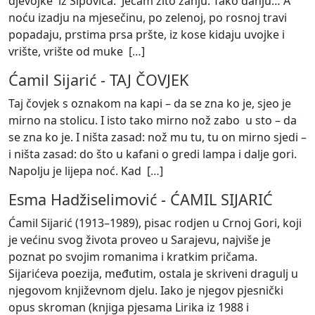
djevojke iz Šipovica. Ječam žito žanju. Tako danju… A
noću izadju na mjesečinu, po zelenoj, po rosnoj travi
popadaju, prstima prsa pršte, iz kose kidaju uvojke i
vrište, vrište od muke [
…
]
Ćamil Sijarić
-
TAJ ČOVJEK
Taj čovjek s oznakom na kapi – da se zna ko je, sjeo je
mirno na stolicu. I isto tako mirno nož zabo u sto – da
se zna ko je. I ništa zasad: nož mu tu, tu on mirno sjedi –
i ništa zasad: do što u kafani o gredi lampa i dalje gori.
Napolju je lijepa noć. Kad [
…
]
Esma Hadžiselimović
-
ĆAMIL SIJARIĆ
Ćamil Sijarić (1913–1989), pisac rodjen u Crnoj Gori, koji
je većinu svog života proveo u Sarajevu, najviše je
poznat po svojim romanima i kratkim pričama.
Sijarićeva poezija, međutim, ostala je skriveni dragulj u
njegovom književnom djelu. Iako je njegov pjesnički
opus skroman (knjiga pjesama Lirika iz 1988 i