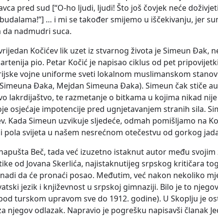
ca pred sud [“O-ho ljudi, ljudi! Što još čovjek neće doživjeti
budalama!”] … i mi se također smijemo u iščekivanju, jer 
ba da nadmudri suca.
rijedan Kočićev lik uzet iz stvarnog života je Simeun Đak, n
Partenija pio. Petar Kočić je napisao ciklus od pet pripovij
strijske vojne uniforme sveti lokalnom muslimanskom stano
 Simeuna Đaka, Mejdan Simeuna Đaka). Simeun čak stiče austr
vo lakrdijaštvo, te razmetanje o bitkama u kojima nikad nije
oje osjećaje impotencije pred ugnjetavanjem stranih sila. Si
jev. Kada Simeun uzvikuje sljedeće, odmah pomišljamo na Koč
bi pola svijeta u našem nesrećnom otečestvu od gorkog jada 
napušta Beč, tada već izuzetno istaknut autor među svojim z
itike od Jovana Skerlića, najistaknutijeg srpskog kritičar
 nadi da će pronaći posao. Međutim, već nakon nekoliko mjes
tski jezik i književnost u srpskoj gimnaziji. Bilo je to nje
 pod turskom upravom sve do 1912. godine). U Skoplju je os
 za njegov odlazak. Napravio je pogrešku napisavši članak J