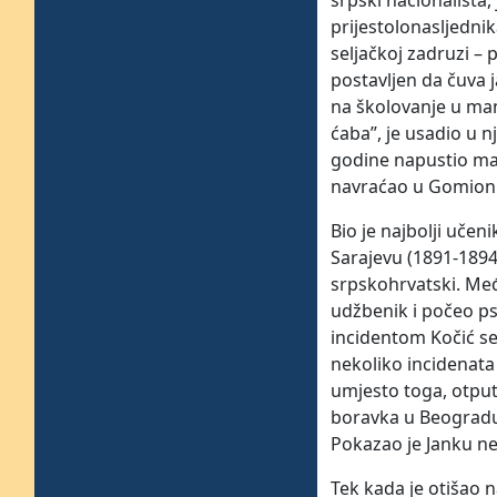
srpski nacionalista
prijestolonasljedni
seljačkoj zadruzi –
postavljen da čuva 
na školovanje u man
ćaba”, je usadio u n
godine napustio man
navraćao u Gomionic
Bio je najbolji uče
Sarajevu (1891-1894)
srpskohrvatski. Međ
udžbenik i počeo ps
incidentom Kočić se
nekoliko incidenata 
umjesto toga, otput
boravka u Beogradu, 
Pokazao je Janku nek
Tek kada je otišao n