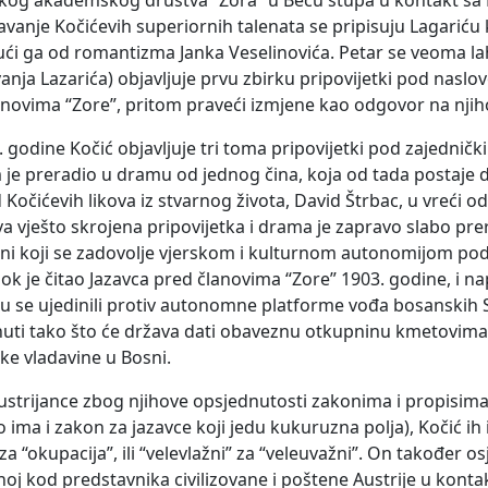
skog akademskog društva “Zora” u Beču stupa u kontakt sa P
vanje Kočićevih superiornih talenata se pripisuju Lagariću k
ući ga od romantizma Janka Veselinovića. Petar se veoma lahk
nja Lazarića) objavljuje prvu zbirku pripovijetki pod naslovo
lanovima “Zore”, pritom praveći izmjene kao odgovor na njiho
 godine Kočić objavljuje tri toma pripovijetki pod zajedničk
je preradio u dramu od jednog čina, koja od tada postaje 
d Kočićevih likova iz stvarnog života, David Štrbac, u vreći 
a vješto skrojena pripovijetka i drama je zapravo slabo prer
sni koji se zadovolje vjerskom i kulturnom autonomijom pod
k je čitao Jazavca pred članovima “Zore” 1903. godine, i nap
su se ujedinili protiv autonomne platforme vođa bosanskih 
ti tako što će država dati obaveznu otkupninu kmetovima. 
ske vladavine u Bosni.
ustrijance zbog njihove opsjednutosti zakonima i propisim
o ima i zakon za jazavce koji jedu kukuruzna polja), Kočić 
za “okupacija”, ili “velevlažni” za “veleuvažni”. On također o
noj kod predstavnika civilizovane i poštene Austrije u kont