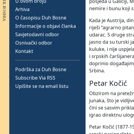
U ovom broju
posjeda u Galiciji, 
nemire i bunu koji 
Arhiva
O časopisu Duh Bosne
Kada je Austrija, d
Informacije o objavi članka
riješi “agrarno pita
Savjetodavni odbor
udarac. S druge stra
jasno da su turski j
Osnivački odbor
kuluke, i nije uspj
Kontakt
i srpskih čaršijaner
doprinio događajima
Podrška za Duh Bosne
Srbina.
Subscribe Via RSS
Petar Kočić
Upišite se na email listu
Obzirom na pretežno
junaka, što je vidl
čini se sasvim prikl
igrao direktnu ulo
Petar Kočić (1877-1