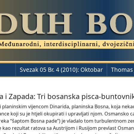
Svezak 05 Br. 4 (2010): Oktobar
Thomas J
 i Zapada: Tri bosanska pisca-buntovnika
planinskim vijencom Dinarida, planinska Bosna, koja nekad b
nce koji su je htjeli okupirati i upravljati njom. Osmansko 
reka “šaptom Bosna pade”) je vladalo tom turbulentnom zeml
 je kao rezultat ratova sa Austrijom i Rusijom prevlast Osman