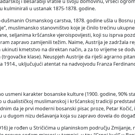
Mađarskoj i Besarabiji vratile u svoju domovinu, vršeći ogrom
su kulminirali u ustanak 1875-1878. godine.
in-dušmanin Osmanskog carstva, 1878. godine ušla u Bosnu p
nje”, muslimansko stanovništvo koje je činilo trećinu ukupne 
ne, seljanima kršćanske vjeroispovijesti, koji su isprva poz
aram zapravo zamijenili težim. Naime, Austrija je zadržala re
ela ukinuti kmetstvo na direktan način, a za to vrijeme se d
a (trgovačke klase). Neuspjeh Austrije da riješi agrarno pita
 1914., uključujući atentat na nadvojvodu Franza Ferdinand
 usmeni karakter bosanske kulture (1900. godine, 90% stano
jivo u dualističkoj muslimanskoj i kršćanskoj tradiciji pred
adnim da je prvi moderni bosanski pisac proze, Petar Kočić, i 
gu u dugom nizu dešavanja koja su zapravo dovela do događ
916) je rođen u Stričićima u planinskom području Zmijanje, 