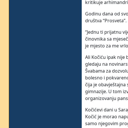
kritikuje arhimandri
Godinu dana od svog
društva “Prosveta”.
“Jednu ti prijatnu v
činovnika sa mjeseč
je mjesto za me vrlo
Ali Kočiću ipak nij
gledaju na novinarst
Švabama za dozvolu d
bolesno i pokvaren
čija je obavještajn
gimnazije. U tom iz
organizovanju pans
Kočićevi dani u Sara
Kočić je morao napus
samo njegovim progo