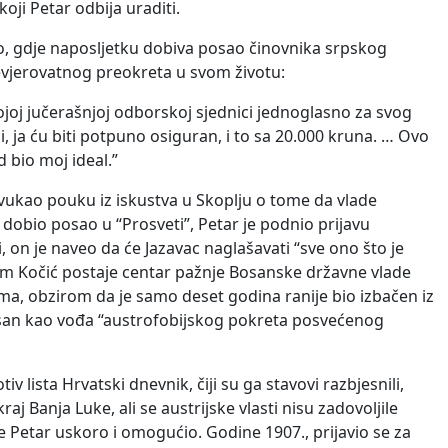
oji Petar odbija uraditi.
vo, gdje naposljetku dobiva posao činovnika srpskog
evjerovatnog preokreta u svom životu:
vojoj jučerašnjoj odborskoj sjednici jednoglasno za svog
 ja ću biti potpuno osiguran, i to sa 20.000 kruna. … Ovo
d bio moj ideal.”
zvukao pouku iz iskustva u Skoplju o tome da vlade
 dobio posao u “Prosveti”, Petar je podnio prijavu
i, on je naveo da će Jazavac naglašavati “sve ono što je
 Kočić postaje centar pažnje Bosanske državne vlade
ima, obzirom da je samo deset godina ranije bio izbačen iz
erisan kao vođa “austrofobijskog pokreta posvećenog
 lista Hrvatski dnevnik, čiji su ga stavovi razbjesnili,
aj Banja Luke, ali se austrijske vlasti nisu zadovoljile
e Petar uskoro i omogućio. Godine 1907., prijavio se za