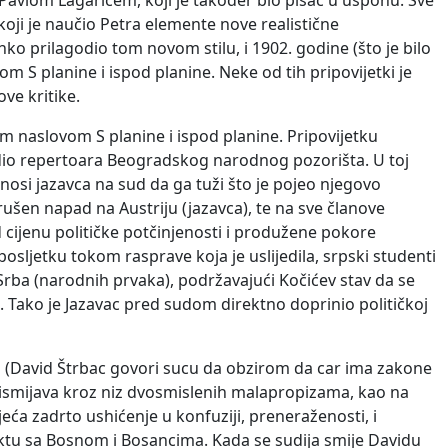
avlom Lagarićem, koji je također bio pisac u usponu. Sve
oji je naučio Petra elemente nove realistične
o prilagodio tom novom stilu, i 1902. godine (što je bilo
m S planine i ispod planine. Neke od tih pripovijetki je
ve kritike.
im naslovom S planine i ispod planine. Pripovijetku
dio repertoara Beogradskog narodnog pozorišta. U toj
odnosi jazavca na sud da ga tuži što je pojeo njegovo
ušen napad na Austriju (jazavca), te na sve članove
 cijenu političke potčinjenosti i produžene pokore
osljetku tokom rasprave koja je uslijedila, srpski studenti
Srba (narodnih prvaka), podržavajući Kočićev stav da se
Tako je Jazavac pred sudom direktno doprinio političkoj
a (David Štrbac govori sucu da obzirom da car ima zakone
ih ismijava kroz niz dvosmislenih malapropizama, kao na
sjeća zadrto ushićenje u konfuziji, preneraženosti, i
aktu sa Bosnom i Bosancima. Kada se sudija smije Davidu