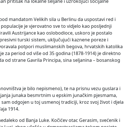
an pritisak na lokalne seljane i uzrokojući socijalne
od mandatom Velikih sila u Berlinu da uspostavi red i
populacije je vjerovatno sve to vidjelo kao posljednji
dravili Austrijance kao oslobodioce, uskoro je postalo
presivni turski sistem, uključujući kaznene poreze i
odvoravala potpori muslimanskih begova, hrvatskih katolika
nje za period od više od 35 godina (1878-1914) je direktno
a od strane Gavrila Principa, sina seljanina – bosanskog
vništva je bilo nepismeno), te na prisnu vezu guslara i
stavljanja junaka besmrtnim u epskim junačkim pjesmama,
sam odgojen u toj usmenoj tradiciji, kroz svoj život i djela
aja 1914.
nedaleko od Banja Luke. Kočićev otac Gerasim, svećenik i