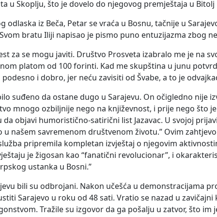
ta u Skoplju, što je dovelo do njegovog premještaja u Bitolj k
 odlaska iz Beča, Petar se vraća u Bosnu, tačnije u Saraje
 Svom bratu Iliji napisao je pismo puno entuzijazma zbog n
ijest za se mogu javiti. Društvo Prosveta izabralo me je na s
nom platom od 100 forinti. Kad me skupština u junu potvrdi,
 podesno i dobro, jer neću zavisiti od Švabe, a to je odvajka
e bilo suđeno da ostane dugo u Sarajevu. On očigledno nije i
vo mnogo ozbiljnije nego na književnost, i prije nego što je
a objavi humoristično-satirični list Jazavac. U svojoj prijav
o u našem savremenom društvenom životu.” Ovim zahtjevom
a služba pripremila kompletan izvještaj o njegovim aktivnost
vještaju je žigosan kao “fanatični revolucionar”, i okarakt
rpskog ustanka u Bosni.”
jevu bili su odbrojani. Nakon učešća u demonstracijama protiv
titi Sarajevo u roku od 48 sati. Vratio se nazad u zavičajni kr
nstvom. Tražile su izgovor da ga pošalju u zatvor, što im j