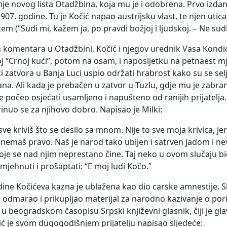
e novog lista Otadžbina, koja mu je i odobrena. Prvo izdanje
907. godine. Tu je Kočić napao austrijsku vlast, te njen utica
stem (“Sudi mi, kažem ja, po pravdi božjoj i ljudskoj. – Ne sud
h komentara u Otadžbini, Kočić i njegov urednik Vasa Kondić
j “Crnoj kući”, potom na osam, i naposljetku na petnaest mje
 zatvora u Banja Luci uspio održati hrabrost kako su se sel
. Ali kada je prebačen u zatvor u Tuzlu, gdje mu je zabranj
počeo osjećati usamljeno i napušteno od ranijih prijatelja. 
brinuo se za njihovo dobro. Napisao je Milki:
 kriviš što se desilo sa mnom. Nije to sve moja krivica, jer j
 nemaš pravo. Naš je narod tako ubijen i satrven jadom i nev
oje se nad njim neprestano čine. Taj neko u ovom slučaju bio
mjehnuti i prošaptati: “E moj ludi Kočo.”
ne Kočićeva kazna je ublažena kao dio carske amnestije. Slab
 odmarao i prikupljao materijal za narodno kazivanje o porij
 u beogradskom časopisu Srpski književni glasnik, čiji je gla
lić je svom dugogodišnjem prijatelju napisao sljedeće: