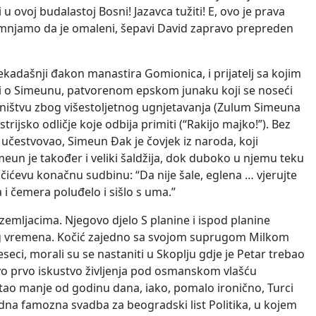
 u ovoj budalastoj Bosni! Jazavca tužiti! E, ovo je prava
sumnjamo da je omaleni, šepavi David zapravo prepreden
ekadašnji đakon manastira Gomionica, i prijatelj sa kojim
etki o Simeunu, patvorenom epskom junaku koji se noseći
vništvu zbog višestoljetnog ugnjetavanja (Zulum Simeuna
ijsko odličje koje odbija primiti (“Rakijo majko!”). Bez
 učestvovao, Simeun Đak je čovjek iz naroda, koji
meun je također i veliki šaldžija, dok duboko u njemu teku
ićevu konačnu sudbinu: “Da nije šale, eglena … vjerujte
i čemera poluđelo i sišlo s uma.”
emljacima. Njegovo djelo S planine i ispod planine
a tog vremena. Kočić zajedno sa svojom suprugom Milkom
eci, morali su se nastaniti u Skoplju gdje je Petar trebao
govo prvo iskustvo življenja pod osmanskom vlašću
tao manje od godinu dana, iako, pomalo ironično, Turci
edna famozna svadba za beogradski list Politika, u kojem