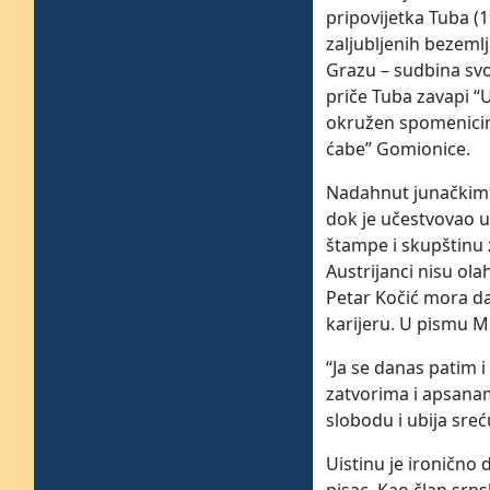
pripovijetka Tuba (
zaljubljenih bezeml
Grazu – sudbina sv
priče Tuba zavapi “
okružen spomenicima
ćabe” Gomionice.
Nadahnut junačkim p
dok je učestvovao 
štampe i skupštinu 
Austrijanci nisu ol
Petar Kočić mora da 
karijeru. U pismu Mi
“Ja se danas patim 
zatvorima i apsanam
slobodu i ubija sreć
Uistinu je ironično 