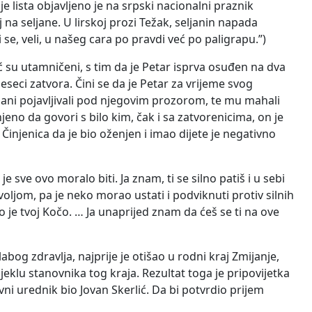
 lista objavljeno je na srpski nacionalni praznik
j na seljane. U lirskoj prozi Težak, seljanin napada
i se, veli, u našeg cara po pravdi već po paligrapu.”)
 su utamničeni, s tim da je Petar isprva osuđen na dva
seci zatvora. Čini se da je Petar za vrijeme svog
jani pojavljivali pod njegovim prozorom, te mu mahali
eno da govori s bilo kim, čak i sa zatvorenicima, on je
Činjenica da je bio oženjen i imao dijete je negativno
e sve ovo moralo biti. Ja znam, ti se silno patiš i u sebi
oljom, pa je neko morao ustati i podviknuti protiv silnih
 je tvoj Kočo. … Ja unaprijed znam da ćeš se ti na ove
og zdravlja, najprije je otišao u rodni kraj Zmijanje,
eklu stanovnika tog kraja. Rezultat toga je pripovijetka
vni urednik bio Jovan Skerlić. Da bi potvrdio prijem