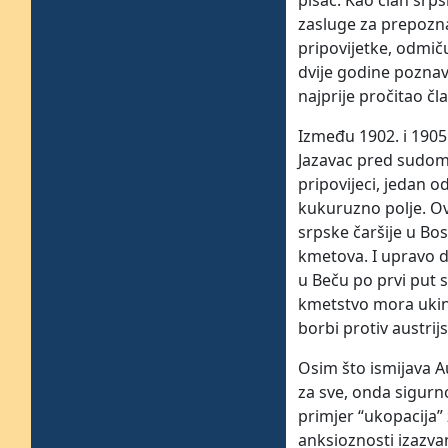
pisac. Kao član srp
zasluge za prepozna
pripovijetke, odmič
dvije godine poznava
najprije pročitao č
Između 1902. i 1905.
Jazavac pred sudom 
pripovijeci, jedan o
kukuruzno polje. Ov
srpske čaršije u Bo
kmetova. I upravo do
u Beču po prvi put 
kmetstvo mora ukinu
borbi protiv austrij
Osim što ismijava A
za sve, onda sigurn
primjer “ukopacija” 
anksioznosti izazva