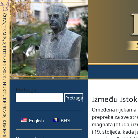
Pretraga:
Između Istoka
Omeđena rijekama i 
prepreka za sve stra
English
BHS
magnata (otuda i iz
i 19. stoljeća, kada