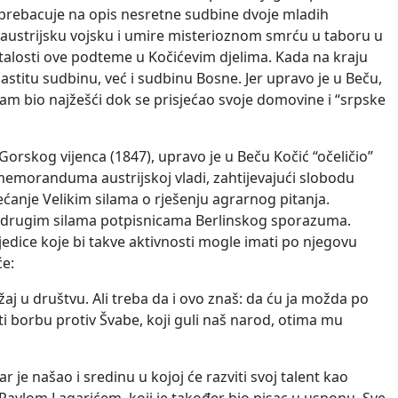
o prebacuje na opis nesretne sudbine dvoje mladih
u austrijsku vojsku i umire misterioznom smrću u taboru u
alosti ove podteme u Kočićevim djelima. Kada na kraju
stitu sudbinu, već i sudbinu Bosne. Jer upravo je u Beču,
zam bio najžešći dok se prisjećao svoje domovine i “srpske
rskog vijenca (1847), upravo je u Beču Kočić “očeličio”
moranduma austrijskoj vladi, zahtijevajući slobodu
ećanje Velikim silama o rješenju agrarnog pitanja.
ne drugim silama potpisnicama Berlinskog sporazuma.
ljedice koje bi takve aktivnosti mogle imati po njegovu
će:
aj u društvu. Ali treba da i ovo znaš: da ću ja možda po
ti borbu protiv Švabe, koji guli naš narod, otima mu
r je našao i sredinu u kojoj će razviti svoj talent kao