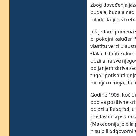
zbog dovođenja jazav
budala, budala nad 
mladić koji još tre
Još jedan spomena v
bi pokojni kaluđer 
vlastitu verziju au
Đaka, Istiniti zulum
obzira na sve njego
opijanjem skriva sv
tuga i potisnuti gn
mi, djeco moja, da 
Godine 1905. Kočić 
dobiva pozitivne kr
odlazi u Beograd, u
predavati srpskohrva
(Makedonija je bila
nisu bili odgovorni