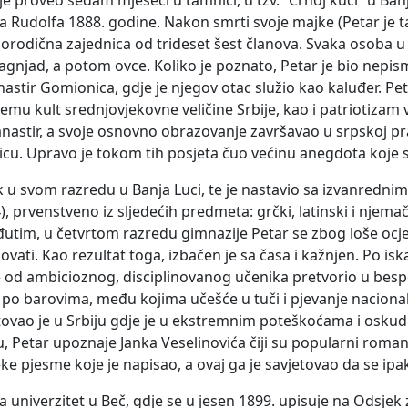
, je proveo sedam mjeseci u tamnici, u tzv. “Crnoj kući” u 
ka Rudolfa 1888. godine. Nakon smrti svoje majke (Petar je t
 porodična zajednica od trideset šest članova. Svaka osoba 
jagnjad, a potom ovce. Koliko je poznato, Petar je bio nepis
astir Gomionica, gdje je njegov otac služio kao kaluđer. Pe
jemu kult srednjovjekovne veličine Srbije, kao i patriotizam
astir, a svoje osnovno obrazovanje završavao u srpskoj prav
u. Upravo je tokom tih posjeta čuo većinu anegdota koje se
nik u svom razredu u Banja Luci, te je nastavio sa izvanred
, prvenstveno iz sljedećih predmeta: grčki, latinski i njemački
utim, u četvrtom razredu gimnazije Petar se zbog loše ocjen
ovati. Kao rezultat toga, izbačen je sa časa i kažnjen. Po i
 od ambicioznog, disciplinovanog učenika pretvorio u bespo
po barovima, među kojima učešće u tuči i pjevanje nacionalist
ovao je u Srbiju gdje je u ekstremnim poteškoćama i oskudi
Petar upoznaje Janka Veselinovića čiji su popularni romani i
e pjesme koje je napisao, a ovaj ga je savjetovao da se ipa
a univerzitet u Beč, gdje se u jesen 1899. upisuje na Odsjek 