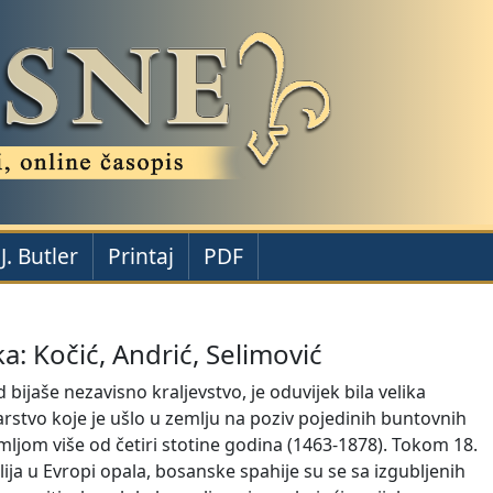
. Butler
Printaj
PDF
: Kočić, Andrić, Selimović
ijaše nezavisno kraljevstvo, je oduvijek bila velika
carstvo koje je ušlo u zemlju na poziv pojedinih buntovnih
jom više od četiri stotine godina (1463-1878). Tokom 18.
lija u Evropi opala, bosanske spahije su se sa izgubljenih