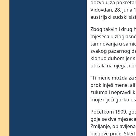
dozvolu za pokretanj
Vidovdan, 28. juna 1
austrijski sudski si
Zbog takvih i drugi
mjeseca u zloglasno
tamnovanja u samici
svakog pazarnog dana
klonuo duhom jer se 
uticala na njega, i 
“Ti mene možda za sve
proklinješ mene, ali
zuluma i nepravdi k
moje riječi gorko os
Početkom 1909. godi
gdje se dva mjeseca
Zmijanje, objavljena
njegove priče, Sker