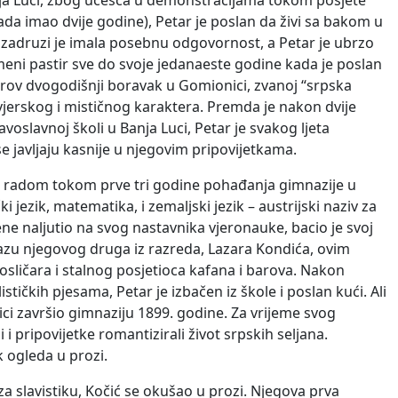
Banja Luci, zbog učešća u demonstracijama tokom posjete
ada imao dvije godine), Petar je poslan da živi sa bakom u
u zadruzi je imala posebnu odgovornost, a Petar je ubrzo
meni pastir sve do svoje jedanaeste godine kada je poslan
trov dvogodišnji boravak u Gomionici, zvanoj “srpska
 vjerskog i mističnog karaktera. Premda je nakon dvije
oslavnoj školi u Banja Luci, Petar je svakog ljeta
 javljaju kasnije u njegovim pripovijetkama.
nim radom tokom prve tri godine pohađanja gimnazije u
 jezik, matematika, i zemaljski jezik – austrijski naziv za
e naljutio na svog nastavnika vjeronauke, bacio je svoj
skazu njegovog druga iz razreda, Lazara Kondića, ovim
sličara i stalnog posjetioca kafana i barova. Nakon
ičkih pjesama, Petar je izbačen iz škole i poslan kući. Ali
ci završio gimnaziju 1899. godine. Za vrijeme svog
 pripovijetke romantizirali život srpskih seljana.
k ogleda u prozi.
za slavistiku, Kočić se okušao u prozi. Njegova prva