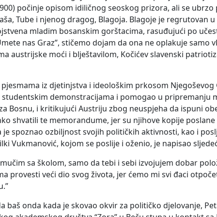
1900) počinje opisom idiličnog seoskog prizora, ali se ubrz
jaša, Tube i njenog dragog, Blagoja. Blagoje je regrutovan 
ojstvena mladim bosanskim gorštacima, rasuđujući po učest
Umete nas Graz”, stičemo dojam da ona ne oplakuje samo vla
 austrijske moći i blještavilom, Kočićev slavenski patrioti
jesmama iz djetinjstva i ideološkim prkosom Njegoševog Go
u studentskim demonstracijama i pomogao u pripremanju me
za Bosnu, i kritikujući Austriju zbog neuspjeha da ispuni ob
ahko shvatili te memorandume, jer su njihove kopije posla
je spoznao ozbiljnost svojih političkih aktivnosti, kao i pos
lki Vukmanović, kojom se poslije i oženio, je napisao sljede
i mučim sa školom, samo da tebi i sebi izvojujem dobar polož
a provesti veći dio svog života, jer ćemo mi svi đaci otpoče
u.”
da baš onda kada je skovao okvir za političko djelovanje, Peta