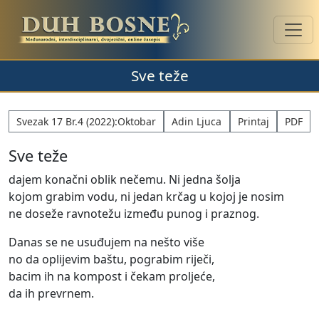
Sve teže
Svezak 17 Br.4 (2022):Oktobar
Adin Ljuca
Printaj
PDF
Sve teže
dajem konačni oblik nečemu. Ni jedna šolja
kojom grabim vodu, ni jedan krčag u kojoj je nosim
ne doseže ravnotežu između punog i praznog.
Danas se ne usuđujem na nešto više
no da oplijevim baštu, pograbim riječi,
bacim ih na kompost i čekam proljeće,
da ih prevrnem.