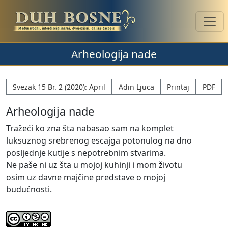
Arheologija nade
Svezak 15 Br. 2 (2020): April
Adin Ljuca
Printaj
PDF
Arheologija nade
Tražeći ko zna šta nabasao sam na komplet
luksuznog srebrenog escajga potonulog na dno
posljednje kutije s nepotrebnim stvarima.
Ne paše ni uz šta u mojoj kuhinji i mom životu
osim uz davne majčine predstave o mojoj
budućnosti.