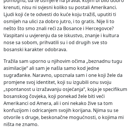
pomognu, da te usmjere na pravac kojim bi bilo dobro
krenuti, nisu ni svjesni koliko su postali Amerikanci.
Ljudi koji će te odvesti do kuće koju tražiš, uputiti ti
osmijeh na ulici za dobro jutro, i to gratis. Nije li to
nešto što smo znali reći za Bosance i Hercegovce?
Vaspitani u uvjerenju da se iskustvo, znanje i kultura
nose sa sobom, prihvatili su i od drugih sve sto
bosanski karakter odobrava.
Tražila sam uporno u njihovim očima „beznadnu tugu
asimilacije“ ali sam je našla samo kod jedne
sugrađanke. Naravno, upoznala sam i one koji žele da
promjene svoj identitet, koji su izgubili onu svoju
„spontanost u izražavanju osjećanja“, koja je specifikum
bosanskog čovjeka, koji ponekad žele biti veći
Amerikanci od Amera, ali i oni nekako žive sa tom
konfuzijom i odricanjem svojih korijana. Njima su se
otvorile s druge, beskonačne mogućnosti, o kojima mi
ništa ne znamo.