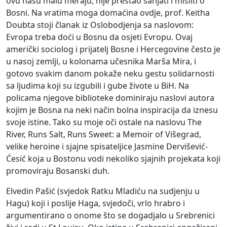
ovu našu malu meraju, nije prestao sanjati i misliti o
Bosni. Na vratima moga domaćina ovdje, prof. Keitha
Doubta stoji članak iz Oslobodjenja sa naslovom:
Evropa treba doći u Bosnu da osjeti Evropu. Ovaj
američki sociolog i prijatelj Bosne i Hercegovine često je
u nasoj zemlji, u kolonama učesnika Marša Mira, i
gotovo svakim danom pokaže neku gestu solidarnosti
sa ljudima koji su izgubili i gube živote u BiH. Na
policama njegove biblioteke dominiraju naslovi autora
kojim je Bosna na neki način bolna inspiracija da iznesu
svoje istine. Tako su moje oči ostale na naslovu The
River, Runs Salt, Runs Sweet: a Memoir of Višegrad,
velike heroine i sjajne spisateljice Jasmine Dervišević-
Ćesić koja u Bostonu vodi nekoliko sjajnih projekata koji
promoviraju Bosanski duh.
Elvedin Pašić (svjedok Ratku Mladiću na sudjenju u
Hagu) koji i poslije Haga, svjedoči, vrlo hrabro i
argumentirano o onome što se dogadjalo u Srebrenici