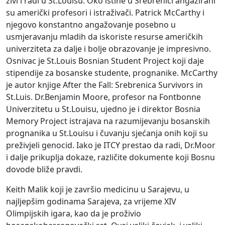
živi i radi u St.Louisu. Oko istine u Srebrenici angažirani
su američki profesori i istraživači. Patrick McCarthy i
njegovo konstantno angažovanje posebno u
usmjeravanju mladih da iskoriste resurse američkih
univerziteta za dalje i bolje obrazovanje je impresivno.
Osnivac je St.Louis Bosnian Student Project koji daje
stipendije za bosanske studente, prognanike. McCarthy
je autor knjige After the Fall: Srebrenica Survivors in
St.Luis. Dr.Benjamin Moore, profesor na Fontbonne
Univerzitetu u St.Louisu, ujedno je i direktor Bosnia
Memory Project istrajava na razumijevanju bosanskih
prognanika u St.Louisu i čuvanju sjećanja onih koji su
preživjeli genocid. Iako je ITCY prestao da radi, Dr.Moor
i dalje prikuplja dokaze, različite dokumente koji Bosnu
dovode bliže pravdi.
Keith Malik koji je završio medicinu u Sarajevu, u
najljepšim godinama Sarajeva, za vrijeme XIV
Olimpijskih igara, kao da je proživio