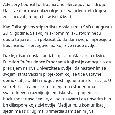
Advisory Council for Bosnia and Herzegovina, i druge.
Da li tako propisi nalažu ili je to stvar identiteta koji se
želi sačuvati, moglo bi se istraživati.
Kao Fulbright-ov stipendista dosla sam u SAD u augustu
2019. godine. Sa svojim skromnim iskustvom necu
dosta toga reci, ali pokusat ću da dam svoju impresiju o
Bosancima i Hercegovcima koji žive i rade ovdje.
Dakle, nisam došla kao izbjeglica, došla sam u okviru
Fulbrigh In-Residence Programa koji mi je omogucio da
predajem na dva univerziteta ovdje i da nastavnim sa
svojim istrazivackim projektom koji se tice ustavne
demokratije u BiH i mogucnosti njene transformacije. U
susretima sa americkim kolegama i studentima
svakodnevno razmijenjujem iskustva i poglede na
budusnost nase zemlje, ali pokusavam i da uhvatim bilo
bh dijaspore koja zivi ovdje. Medjutim, u komunikaciji i
sjednima i s drugima, primjetila sam zanimljiva