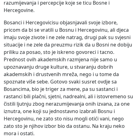
razumijevanja i percepcije koje se ticu Bosne i
Hercegovine.
Bosanci i Hercegovicisu objasnjavali svoje izbore,
pricom da bi se vratili u Bosnu i Hercegovinu, ali djeca
imaju svoje zivote i ne zele natrag, drugi pak su svjesni
situacije i ne zele da preuzmu rizik da u Bosni ne dobiju
priliku za posao, sto je iskreno govoreci i tacno.
Prednost ovih akademskih razmjena nije samo u
upoznavanju druge kulture, u stvaranju dobrih
akademskih i drustvenih mreža, nego i u tome da
spoznate više sebe. Gotovo svaki susret ovdje sa
Bosancima, bio je triger za mene, pa su sastanci i
rastanci bili plačni, sjetni, nadrealni, ali i istovremeno su
čistili ljutnju zbog nerazumijevanja onih izvana, za one
iznutra, one koji su jednostavno izabrali Bosnu i
Hercegovinu, ne zato sto nisu mogli otići vani, nego
zato sto je njihov izbor bio da ostanu. Na kraju neko
mora i ostati.