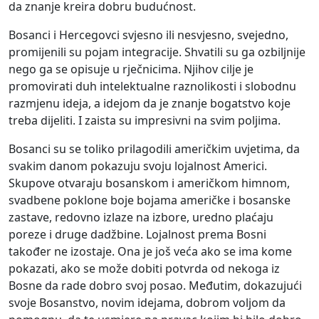
da znanje kreira dobru budućnost.
Bosanci i Hercegovci svjesno ili nesvjesno, svejedno,
promijenili su pojam integracije. Shvatili su ga ozbiljnije
nego ga se opisuje u rječnicima. Njihov cilje je
promovirati duh intelektualne raznolikosti i slobodnu
razmjenu ideja, a idejom da je znanje bogatstvo koje
treba dijeliti. I zaista su impresivni na svim poljima.
Bosanci su se toliko prilagodili američkim uvjetima, da
svakim danom pokazuju svoju lojalnost Americi.
Skupove otvaraju bosanskom i američkom himnom,
svadbene poklone boje bojama američke i bosanske
zastave, redovno izlaze na izbore, uredno plaćaju
poreze i druge dadžbine. Lojalnost prema Bosni
također ne izostaje. Ona je još veća ako se ima kome
pokazati, ako se može dobiti potvrda od nekoga iz
Bosne da rade dobro svoj posao. Međutim, dokazujući
svoje Bosanstvo, novim idejama, dobrom voljom da