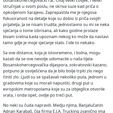
bosanskohercegovački rat. Ovaj veliki čovjek, i veliki
stručnjak u svom poslu, ne skriva suze kad priča o
opkoljenom Sarajevu. Zaprepastila me je njegova
fokusiranost na detalje koje su dobio iz priča svojih
prijatelja. Ja se nisam trudila, jednostavno su mi se neka
sjećanja o tome izbrisana, ali kako godine prolaze
bivam sretna kada upoznam nekog ko može da nastavi
tamo gdje je moje sjećanje stalo. I ide to nekako.
Sa ove distance, koja je istovremeno, i bolna, mogu
kazati da se ove nevolje udomacile u naša tijela.
Bosanskohercegovačka dijaspora, sokratovski kazano,
potpuno je osviješćena da je bilo bolje trpiti zlo nego
činiti zlo. Ljudi su se spašavali nekoliko puta, jednom u
gradovima koje su morali napustiti, drugi put u
evropskim metropolama koje su za izbjeglice otvorile
vrata, i onda opet, ovdje po treći put.
No neki su čuda napravili. Medju njima, Banjalučanin
Adnan Karabaš, čija firma E.J.A. Trucking zvanično ima