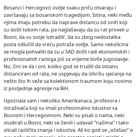
Bosanci i Hercegovci ovdje svaku priču otvaraju i
završavaju sa bosanskom tragedijom. Istina, neki među
njima imaju potrebu da naprave distancu od onih koji
su došli tokom rata, pa naglašavaju da su rat proveli u
Bosni, da su svoje ‘odradili’, da su zbog nedostatka
posla odlučili da sreću potraže ovdje. Samo nekolicina
se mogla pohvaliti da su u SAD došli radi ekonomskih i
profesionalnih razloga još za vrijeme bivše Jugoslavije.
No, čini se da i oni, koliko god se trudili da ostanu
distancirani od rata, ne uspjevaju da izbrišu sjećanja na
nešto što ih veže sa kolektivnom traumom koju nosimo
iz posljednje agresije na BiH.
Upoznala sam i nekoliko Amerikanaca, profesora i
istraživača koji su imali profesionalno iskustvo sa
Bosnom i Hercegovinom. Neki su pisali o nama, neki
studirali u Bosni, neki se ženili i udavali “našima” i tako
sticali različita znanja i iskustva. Ali ko god se „očešao“ o