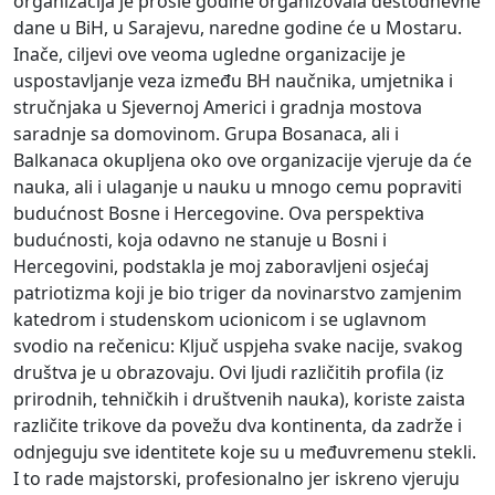
organizacija je prošle godine organizovala destodnevne
dane u BiH, u Sarajevu, naredne godine će u Mostaru.
Inače, ciljevi ove veoma ugledne organizacije je
uspostavljanje veza između BH naučnika, umjetnika i
stručnjaka u Sjevernoj Americi i gradnja mostova
saradnje sa domovinom. Grupa Bosanaca, ali i
Balkanaca okupljena oko ove organizacije vjeruje da će
nauka, ali i ulaganje u nauku u mnogo cemu popraviti
budućnost Bosne i Hercegovine. Ova perspektiva
budućnosti, koja odavno ne stanuje u Bosni i
Hercegovini, podstakla je moj zaboravljeni osjećaj
patriotizma koji je bio triger da novinarstvo zamjenim
katedrom i studenskom ucionicom i se uglavnom
svodio na rečenicu: Ključ uspjeha svake nacije, svakog
društva je u obrazovaju. Ovi ljudi različitih profila (iz
prirodnih, tehničkih i društvenih nauka), koriste zaista
različite trikove da povežu dva kontinenta, da zadrže i
odnjeguju sve identitete koje su u međuvremenu stekli.
I to rade majstorski, profesionalno jer iskreno vjeruju