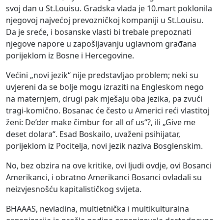
svoj dan u St.Louisu. Gradska vlada je 10.mart poklonila
njegovoj najvećoj prevozničkoj kompaniji u St.Louisu.
Da je sreće, i bosanske vlasti bi trebale prepoznati
njegove napore u zapošljavanju uglavnom građana
porijeklom iz Bosne i Hercegovine.
Većini „novi jezik“ nije predstavljao problem; neki su
uvjereni da se bolje mogu izraziti na Engleskom nego
na maternjem, drugi pak mješaju oba jezika, pa zvući
tragi-komično. Bosanac će često u Americi reći vlastitoj
ženi: De’der make čimbur for all of us“?, ili „Give me
deset dolara“. Esad Boskailo, uvaženi psihijatar,
porijeklom iz Pocitelja, novi jezik naziva Bosglenskim.
No, bez obzira na ove kritike, ovi ljudi ovdje, ovi Bosanci
Amerikanci, i obratno Amerikanci Bosanci ovladali su
neizvjesnošću kapitalističkog svijeta.
BHAAAS, nevladina, multietnička i multikulturalna