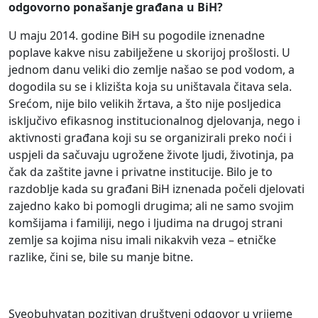
odgovorno ponašanje građana u BiH?
U maju 2014. godine BiH su pogodile iznenadne
poplave kakve nisu zabilježene u skorijoj prošlosti. U
jednom danu veliki dio zemlje našao se pod vodom, a
dogodila su se i klizišta koja su uništavala čitava sela.
Srećom, nije bilo velikih žrtava, a što nije posljedica
isključivo efikasnog institucionalnog djelovanja, nego i
aktivnosti građana koji su se organizirali preko noći i
uspjeli da sačuvaju ugrožene živote ljudi, životinja, pa
čak da zaštite javne i privatne institucije. Bilo je to
razdoblje kada su građani BiH iznenada počeli djelovati
zajedno kako bi pomogli drugima; ali ne samo svojim
komšijama i familiji, nego i ljudima na drugoj strani
zemlje sa kojima nisu imali nikakvih veza – etničke
razlike, čini se, bile su manje bitne.
Sveobuhvatan pozitivan društveni odgovor u vrijeme