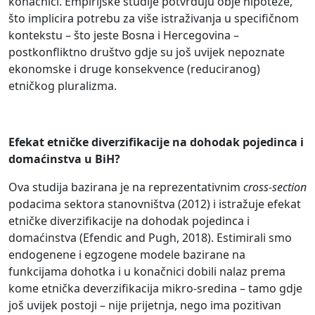
konačnici. Empirijske studije potvrđuju obje hipoteze,
što implicira potrebu za više istraživanja u specifičnom
kontekstu – što jeste Bosna i Hercegovina –
postkonfliktno društvo gdje su još uvijek nepoznate
ekonomske i druge konsekvence (reduciranog)
etničkog pluralizma.
Efekat etničke diverzifikacije na dohodak pojedinca i
domaćinstva u BiH?
Ova studija bazirana je na reprezentativnim
cross-section
podacima sektora stanovništva (2012) i istražuje efekat
etničke diverzifikacije na dohodak pojedinca i
domaćinstva (Efendic and Pugh, 2018). Estimirali smo
endogenene i egzogene modele bazirane na
funkcijama dohotka i u konačnici dobili nalaz prema
kome etnička deverzifikacija mikro-sredina – tamo gdje
još uvijek postoji – nije prijetnja, nego ima pozitivan