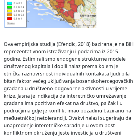
Ova empirijska studija (Efendic, 2018) bazirana je na BiH
reprezentativnom istraživanju i podacima iz 2015.
godine. Estimirali smo endogene strukturne modele
društvenog kapitala i dobili nalaz prema kojem je
etnička raznovrsnost individualnih kontakata ljudi bila
bitan faktor većeg uključivanja bosanskohercegovačkih
građana u društveno-odgovorne aktivnosti u vrijeme
krize. Jasna je indikacija da interetničko umrežavanje
građana ima pozitivan efekat na društvo, pa čak i u
područjima gdje je konflikt imao pozadinu baziranu na
međuetničkoj netoleranciji. Ovakvi nalazi sugeriraju da
unapređenje interetničke saradnje u ovom post-
konfliktnom okruženju jeste investicija u društveni