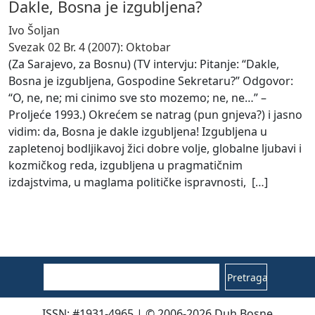
Dakle, Bosna je izgubljena?
Ivo Šoljan
Svezak 02 Br. 4 (2007): Oktobar
(Za Sarajevo, za Bosnu) (TV intervju: Pitanje: “Dakle,
Bosna je izgubljena, Gospodine Sekretaru?” Odgovor:
“O, ne, ne; mi cinimo sve sto mozemo; ne, ne…” –
Proljeće 1993.) Okrećem se natrag (pun gnjeva?) i jasno
vidim: da, Bosna je dakle izgubljena! Izgubljena u
zapletenoj bodljikavoj žici dobre volje, globalne ljubavi i
kozmičkog reda, izgubljena u pragmatičnim
izdajstvima, u maglama političke ispravnosti, [
…
]
Pretraga
ISSN: #1931-4965 | © 2006-2026 Duh Bosne