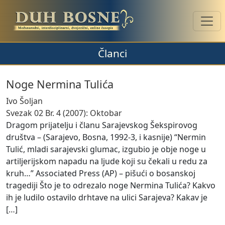
Članci
Noge Nermina Tulića
Ivo Šoljan
Svezak 02 Br. 4 (2007): Oktobar
Dragom prijatelju i članu Sarajevskog Šekspirovog
društva – (Sarajevo, Bosna, 1992-3, i kasnije) “Nermin
Tulić, mladi sarajevski glumac, izgubio je obje noge u
artiljerijskom napadu na ljude koji su čekali u redu za
kruh…” Associated Press (AP) – pišući o bosanskoj
tragediji Što je to odrezalo noge Nermina Tulića? Kakvo
ih je ludilo ostavilo drhtave na ulici Sarajeva? Kakav je
[
…
]