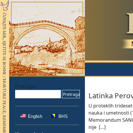
Pretraga:
Latinka Perov
U proteklih trides
nauka i umetnosti (1
English
BHS
Memorandum SANU, po
nije [
…
]