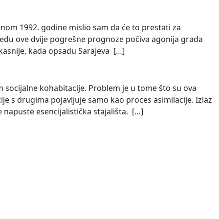
nom 1992. godine mislio sam da će to prestati za
među ove dvije pogrešne prognoze počiva agonija grada
kasnije, kada opsadu Sarajeva [
…
]
m socijalne kohabitacije. Problem je u tome što su ova
cije s drugima pojavljuje samo kao proces asimilacije. Izlaz
apuste esencijalistička stajališta. [
…
]