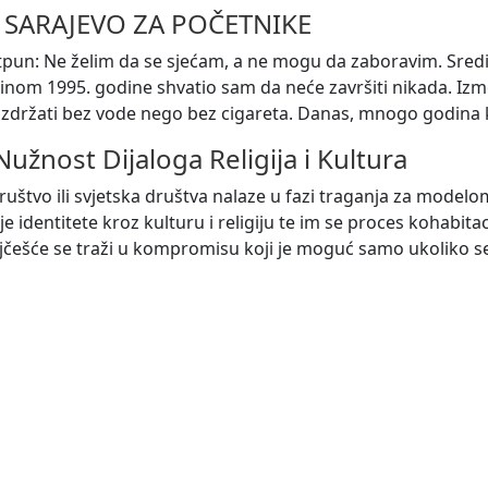
-
SARAJEVO ZA POČETNIKE
pun: Ne želim da se sjećam, a ne mogu da zaboravim. Sredi
inom 1995. godine shvatio sam da neće završiti nikada. Iz
izdržati bez vode nego bez cigareta. Danas, mnogo godina 
Nužnost Dijaloga Religija i Kultura
ruštvo ili svjetska društva nalaze u fazi traganja za modelo
je identitete kroz kulturu i religiju te im se proces kohabita
jčešće se traži u kompromisu koji je moguć samo ukoliko se n