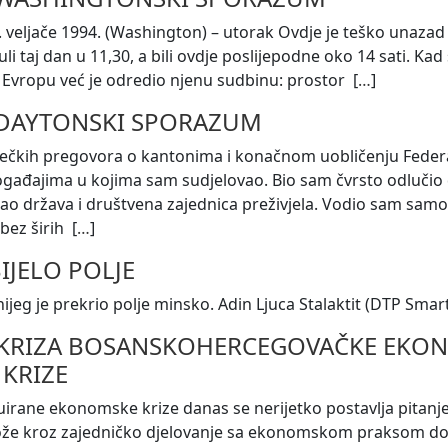
2. veljače 1994. (Washington) – utorak Ovdje je teško unazad
nuli taj dan u 11,30, a bili ovdje poslijepodne oko 14 sati. K
Evropu već je odredio njenu sudbinu: prostor [
…
]
DAYTONSKI SPORAZUM
kih pregovora o kantonima i konačnom uobličenju Federacij
ogađajima u kojima sam sudjelovao. Bio sam čvrsto odlučio d
 kao država i društvena zajednica preživjela. Vodio sam sam
bez širih [
…
]
IJELO POLJE
jeg je prekrio polje minsko. Adin Ljuca Stalaktit (DTP Smart
KRIZA BOSANSKOHERCEGOVAČKE EKO
KRIZE
uirane ekonomske krize danas se nerijetko postavlja pitan
ože kroz zajedničko djelovanje sa ekonomskom praksom dopr