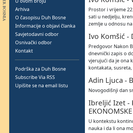
U ovom broju
Arhiva
Prostor i vrijeme 2
sati u nedjelju, kre
O časopisu Duh Bosne
zemlje u odnosu na 
Informacije o objavi članka
Savjetodavni odbor
Ivo Komšić
-
Osnivački odbor
Predgovor Nakon Beč
Kontakt
dnevnički zapis o d
vjerujući da je ona
kontakata, susreta, 
Podrška za Duh Bosne
Subscribe Via RSS
Adin Ljuca
-
B
Upišite se na email listu
Novogodišnji dan sni
Ibreljić Izet
-
EKONOMSKE 
U kontekstu kontin
nauka i da li ona m