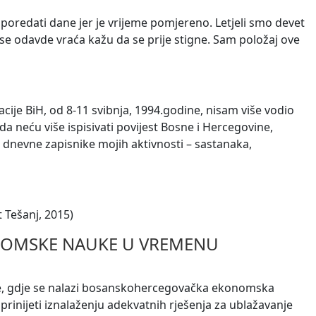
 poredati dane jer je vrijeme pomjereno. Letjeli smo devet
ad se odavde vraća kažu da se prije stigne. Sam položaj ove
e BiH, od 8-11 svibnja, 1994.godine, nisam više vodio
a neću više ispisivati povijest Bosne i Hercegovine,
o dnevne zapisnike mojih aktivnosti – sastanaka,
 Tešanj, 2015)
NOMSKE NAUKE U VREMENU
je, gdje se nalazi bosanskohercegovačka ekonomska
inijeti iznalaženju adekvatnih rješenja za ublažavanje