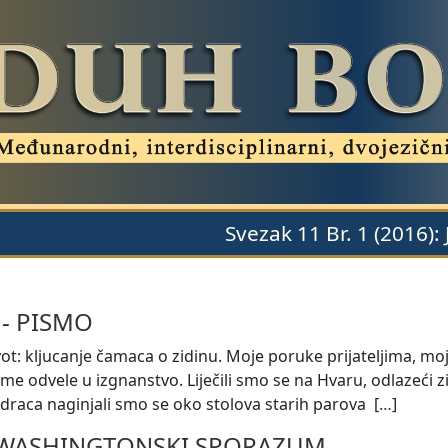
Svezak 11 Br. 1 (2016):
-
PISMO
vot: kljucanje čamaca o zidinu. Moje poruke prijateljima, moj
u me odvele u izgnanstvo. Liječili smo se na Hvaru, odlazeći 
raca naginjali smo se oko stolova starih parova [
…
]
WASHINGTONSKI SPORAZUM