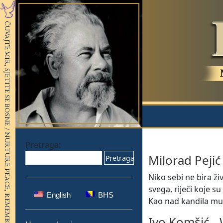
Pretraga:
Milorad Pejić
Niko sebi ne bira ži
svega, riječi koje s
English
BHS
Kao nad kandila mud
Ivo Komšić
-