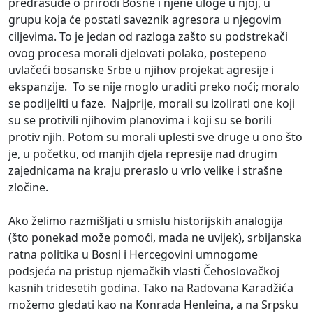
predrasude o prirodi Bosne i njene uloge u njoj, u
grupu koja će postati saveznik agresora u njegovim
ciljevima. To je jedan od razloga zašto su podstrekači
ovog procesa morali djelovati polako, postepeno
uvlačeći bosanske Srbe u njihov projekat agresije i
ekspanzije. To se nije moglo uraditi preko noći; moralo
se podijeliti u faze. Najprije, morali su izolirati one koji
su se protivili njihovim planovima i koji su se borili
protiv njih. Potom su morali uplesti sve druge u ono što
je, u početku, od manjih djela represije nad drugim
zajednicama na kraju preraslo u vrlo velike i strašne
zločine.
Ako želimo razmišljati u smislu historijskih analogija
(što ponekad može pomoći, mada ne uvijek), srbijanska
ratna politika u Bosni i Hercegovini umnogome
podsjeća na pristup njemačkih vlasti Čehoslovačkoj
kasnih tridesetih godina. Tako na Radovana Karadžića
možemo gledati kao na Konrada Henleina, a na Srpsku