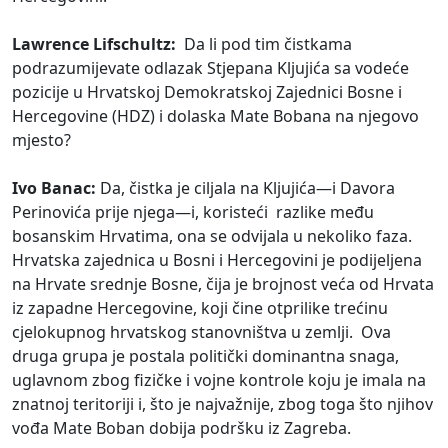
Lawrence Lifschultz:
Da li pod tim čistkama
podrazumijevate odlazak Stjepana Kljujića sa vodeće
pozicije u Hrvatskoj Demokratskoj Zajednici Bosne i
Hercegovine (HDZ) i dolaska Mate Bobana na njegovo
mjesto?
Ivo Banac:
Da, čistka je ciljala na Kljujića—i Davora
Perinovića prije njega—i, koristeći razlike među
bosanskim Hrvatima, ona se odvijala u nekoliko faza.
Hrvatska zajednica u Bosni i Hercegovini je podijeljena
na Hrvate srednje Bosne, čija je brojnost veća od Hrvata
iz zapadne Hercegovine, koji čine otprilike trećinu
cjelokupnog hrvatskog stanovništva u zemlji. Ova
druga grupa je postala politički dominantna snaga,
uglavnom zbog fizičke i vojne kontrole koju je imala na
znatnoj teritoriji i, što je najvažnije, zbog toga što njihov
vođa Mate Boban dobija podršku iz Zagreba.