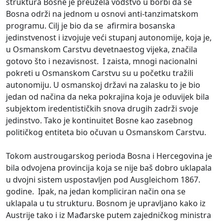
struktura Bosne je preuzela vođstvo u borbi da se
Bosna održi na jednom u osnovi anti-tanzimatskom
programu. Cilj je bio da se afirmira bosanska
jedinstvenost i izvojuje veći stupanj autonomije, koja je,
u Osmanskom Carstvu devetnaestog vijeka, značila
gotovo što i nezavisnost. I zaista, mnogi nacionalni
pokreti u Osmanskom Carstvu su u početku tražili
autonomiju. U osmanskoj državi na zalasku to je bio
jedan od načina da neka pokrajina koja je oduvijek bila
subjektom iredentističkih snova drugih zadrži svoje
jedinstvo. Tako je kontinuitet Bosne kao zasebnog
političkog entiteta bio očuvan u Osmanskom Carstvu.
Tokom austrougarskog perioda Bosna i Hercegovina je
bila odvojena provincija koja se nije baš dobro uklapala
u dvojni sistem uspostavljen pod Ausgleichom 1867.
godine. Ipak, na jedan kompliciran način ona se
uklapala u tu strukturu. Bosnom je upravljano kako iz
Austrije tako i iz Mađarske putem zajedničkog ministra