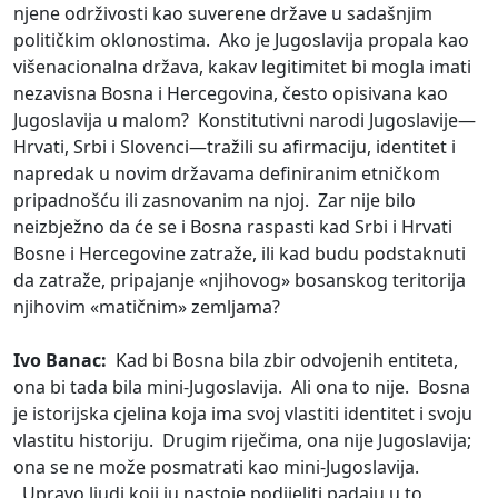
njene održivosti kao suverene države u sadašnjim
političkim oklonostima. Ako je Jugoslavija propala kao
višenacionalna država, kakav legitimitet bi mogla imati
nezavisna Bosna i Hercegovina, često opisivana kao
Jugoslavija u malom? Konstitutivni narodi Jugoslavije—
Hrvati, Srbi i Slovenci—tražili su afirmaciju, identitet i
napredak u novim državama definiranim etničkom
pripadnošću ili zasnovanim na njoj. Zar nije bilo
neizbježno da će se i Bosna raspasti kad Srbi i Hrvati
Bosne i Hercegovine zatraže, ili kad budu podstaknuti
da zatraže, pripajanje «njihovog» bosanskog teritorija
njihovim «matičnim» zemljama?
Ivo Banac:
Kad bi Bosna bila zbir odvojenih entiteta,
ona bi tada bila mini-Jugoslavija. Ali ona to nije. Bosna
je istorijska cjelina koja ima svoj vlastiti identitet i svoju
vlastitu historiju. Drugim riječima, ona nije Jugoslavija;
ona se ne može posmatrati kao mini-Jugoslavija.
Upravo ljudi koji ju nastoje podijeliti padaju u to