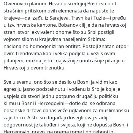
Owenovim planom. Hrvati u srednjoj Bosni su pod
strašnim pritiskom ovih elemenata da napuste te
krajeve—da izađu iz Sarajeva, Travnika i Tuzle—i pređu
u tzv. hrvatske kantone. Bobanov cilj je da na hrvatskoj
strani stvori ekvivalent onome što su Srbi postigli
vojnom silom u krajevima naseljenim Srbima:
nacionalno homogeniziran entitet. Postoji znatan otpor
ovim trendovima kao i velika podjela u vezi s ovim
pitanjem; možda je to i najvažnije unutrašnje pitanje u
Hrvatskoj u ovom trenutku.
Sve u svemu, ono što se desilo u Bosni ja vidim kao
agresiju jasno podstaknutu i vođenu iz Srbije koja je
uspjela da stvori jednu potpuno drugačiju političku
klimu u Bosni i Hercegovini—dotle da se odbrana
bosanske države danas veže uglavnom za muslimansku
zajednicu. A što su događaji dosegli ovaj stadij
odgovornost je također i svijeta, koji ne dopušta Bosni i
Hercegovini pravo, pa prema tome i potrebnoj joj