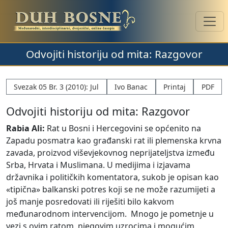
Odvojiti historiju od mita: Razgovor
Svezak 05 Br. 3 (2010): Jul
Ivo Banac
Printaj
PDF
Odvojiti historiju od mita: Razgovor
Rabia Ali:
Rat u Bosni i Hercegovini se općenito na
Zapadu posmatra kao građanski rat ili plemenska krvna
zavada, proizvod viševjekovnog neprijateljstva između
Srba, Hrvata i Muslimana. U medijima i izjavama
državnika i političkih komentatora, sukob je opisan kao
«tipična» balkanski potres koji se ne može razumijeti a
još manje posredovati ili riješiti bilo kakvom
međunarodnom intervencijom. Mnogo je pometnje u
vezi s ovim ratom, njegovim uzrocima i mogućim