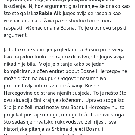
iskušenje. Njihov argument glasi manje-više onako kao
što ste ga iskaz
Rabia Ali:
Jugoslavija se raspala kao
višenacionalna država pa se shodno tome mora
raspasti i višenacionalna Bosna. To je u osnovu srpski
argument.
Ja to tako ne vidim jer ja gledam na Bosnu prije svega
kao na jedno funkcionirajuće društvo, što Jugoslavija
nikad nije bila. Moje je pitanje kako se jedan
kompliciran, složen entitet poput Bosne i Hercegovine
može držati na okupu? Odgovor nesumnjivo
pretpostavlja interes za održavanje Bosne i
Hercegovine od strane njenih susjeda. To je nešto što
ovu situaciju čini krajnje složenom. Upravo stoga što
Srbija ne želi imati nezavisnu Bosnu i Hercegovinu, taj
projekat postaje mnogo, mnogo teži. I upravo stoga
što sadašnje hrvatsko rukovodstvo želi riješiti sva
historijska pitanja sa Srbima dijeleći Bosnu i