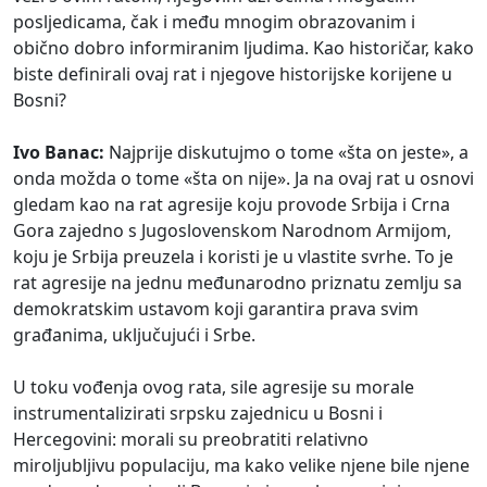
posljedicama, čak i među mnogim obrazovanim i
obično dobro informiranim ljudima. Kao historičar, kako
biste definirali ovaj rat i njegove historijske korijene u
Bosni?
Ivo Banac:
Najprije diskutujmo o tome «šta on jeste», a
onda možda o tome «šta on nije». Ja na ovaj rat u osnovi
gledam kao na rat agresije koju provode Srbija i Crna
Gora zajedno s Jugoslovenskom Narodnom Armijom,
koju je Srbija preuzela i koristi je u vlastite svrhe. To je
rat agresije na jednu međunarodno priznatu zemlju sa
demokratskim ustavom koji garantira prava svim
građanima, uključujući i Srbe.
U toku vođenja ovog rata, sile agresije su morale
instrumentalizirati srpsku zajednicu u Bosni i
Hercegovini: morali su preobratiti relativno
miroljubljivu populaciju, ma kako velike njene bile njene