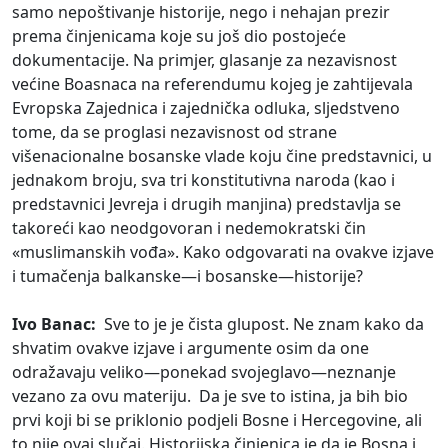
samo nepoštivanje historije, nego i nehajan prezir
prema činjenicama koje su još dio postojeće
dokumentacije. Na primjer, glasanje za nezavisnost
većine Boasnaca na referendumu kojeg je zahtijevala
Evropska Zajednica i zajednička odluka, sljedstveno
tome, da se proglasi nezavisnost od strane
višenacionalne bosanske vlade koju čine predstavnici, u
jednakom broju, sva tri konstitutivna naroda (kao i
predstavnici Jevreja i drugih manjina) predstavlja se
takoreći kao neodgovoran i nedemokratski čin
«muslimanskih vođa». Kako odgovarati na ovakve izjave
i tumačenja balkanske—i bosanske—historije?
Ivo Banac:
Sve to je je čista glupost. Ne znam kako da
shvatim ovakve izjave i argumente osim da one
odražavaju veliko—ponekad svojeglavo—neznanje
vezano za ovu materiju. Da je sve to istina, ja bih bio
prvi koji bi se priklonio podjeli Bosne i Hercegovine, ali
to nije ovaj slučaj. Historijska činjenica je da je Bosna i