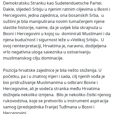
Demokratsku Stranku kao Sudetenduetsche Partei.
Dakle, slijedeći Srbiju u njenim ratnim ciljevima u Bosni i
Hercegovini, jedna zajednica, ona bosanskih Srba, u
suštini je bila manipulirana novim tumačenjem njene
vlastite historije, naime, da je uvijek bila skrajnuta u
Bosni i Hercegovini u kojoj su dominirali Muslimani i da
njena budućnost i sigurnost leže u «Velikoj Srbiji». U
ovoj reinterpretaciji, Hrvatima je, naravno, dodijeljena
vrlo negativna uloga saveznika u ostvarivanju
muslimanskog cilju dominacije.
Pozicija hrvatske zajednice je bila nešto složenija. U
početku, pa i u znatnoj mjeri i sada, cilj njenih vođa je
bio pridruživanje Muslimanima u odbrani Bosne i
Hercegovine, ali je vodeća stranka među Hrvatima
doživjela nekoliko izmjena. Bilo je nekoliko čistki njenog
rukovodstva, koje se pretvorilo u instrument aspiracija
samog (predsjednika Franje) Tuđmana u Bosni i
Hercegovini.