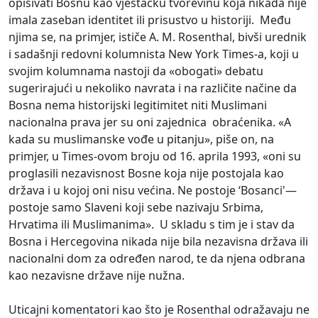
opisivati Bosnu kao vještačku tvorevinu koja nikada nije
imala zaseban identitet ili prisustvo u historiji. Među
njima se, na primjer, ističe A. M. Rosenthal, bivši urednik
i sadašnji redovni kolumnista New York Times-a, koji u
svojim kolumnama nastoji da «obogati» debatu
sugerirajući u nekoliko navrata i na različite načine da
Bosna nema historijski legitimitet niti Muslimani
nacionalna prava jer su oni zajednica obraćenika. «A
kada su muslimanske vođe u pitanju», piše on, na
primjer, u Times-ovom broju od 16. aprila 1993, «oni su
proglasili nezavisnost Bosne koja nije postojala kao
država i u kojoj oni nisu većina. Ne postoje ‘Bosanci'—
postoje samo Slaveni koji sebe nazivaju Srbima,
Hrvatima ili Muslimanima». U skladu s tim je i stav da
Bosna i Hercegovina nikada nije bila nezavisna država ili
nacionalni dom za određen narod, te da njena odbrana
kao nezavisne države nije nužna.
Uticajni komentatori kao što je Rosenthal odražavaju ne