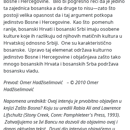
Bosne i Hercegovine. Bilo bi pogrešno reći da je jedino
ta zajednica bosanska a da druge to nisu—zato što
postoji velika opasnost da i taj argument potkopa
jedinstvo Bosne i Hercegovine. Kao što pomenuh
ranije, bosanski Hrvati i bosanski Srbi imaju osobene
kulture koje ih razlikuju od njihovih matičnih kultura u
Hrvatskoj odnosno Srbiji. One su karakteristično
bosanske. Upravo taj elemenat održava kulturno
jedinstvo Bosne i Hercegovine i objašnjava zašto tako
mnogo bosanskih Hrvata i bosanskih Srba podržava
bosansku vladu.
Prevod: Omer Hadžiselimović – © 2010 Omer
Hadžiselimović
Napomena urednikā: Ovaj intervju je prvobitno objavljen u
knjizi Zašto Bosna? Koju su uredili Rabia Ali and Lawrence
Lifschultz (Stony Creek, Conn: Pamphleteer's Press, 1993).
Zahvaljujemo se Ivi Bancu na dozvoli da objavimo ovaj i
danas aktuelan tekst. Drugi dio intervjua objavićemo u