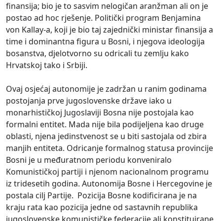
finansija; bio je to sasvim nelogičan aranžman ali on je
postao ad hoc rješenje. Politički program Benjamina
von Kallay-a, koji je bio taj zajednički ministar finansija a
time i dominantna figura u Bosni, i njegova ideologija
bosanstva, djelotvorno su odricali tu zemlju kako
Hrvatskoj tako i Srbiji.
Ovaj osjećaj autonomije je zadržan u ranim godinama
postojanja prve jugoslovenske države iako u
monarhističkoj Jugoslaviji Bosna nije postojala kao
formalni entitet. Mada nije bila podijeljena kao druge
oblasti, njena jedinstvenost se u biti sastojala od zbira
manjih entiteta. Odricanje formalnog statusa provincije
Bosni je u međuratnom periodu konveniralo
Komunističkoj partiji i njenom nacionalnom programu
iz tridesetih godina. Autonomija Bosne i Hercegovine je
postala cilj Partije. Pozicija Bosne kodificirana je na
kraju rata kao pozicija jedne od sastavnih republika
jugoslovenske komunističke federacije ali konstituirane