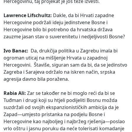
Hercegovinu, taj projekat je još teže izvesti.
Lawrence Lifschultz:
Dakle, da bi Hrvati zapadne
Hercegovine podržali ideju jedinstvene Bosne i
Hercegovine bilo bi potrebno da hrvatska država
zauzme jasan stav o suverenitetu i nedjeljivosti Bosne?
Ivo Banac:
Da, drukčija politika u Zagrebu imala bi
ogroman uticaj na mišljenje Hrvata u zapadnoj
Hercegovini. Štaviše, siguran sam da bi, da se jedinstvo
Zagreba i Sarajeva održalo na iskren način, srpska
agresija davno bila poražena.
Rabia Ali:
Zar se također ne bi moglo reći da bi se
Tuđman i drugi koji su htjeli podijeliti Bosnu možda
suzdržali od svojih ekspanzionističkih ambicija da je
Zapad—umjesto pristanka na podjelu Bosne i
Hercegovine kao najboljeg i najbržeg rješenja—poslao
vrlo oštru i jasnu poruku da neće tolerisati komadanje