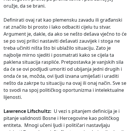
oružje, da se brani.
Definirati ovaj rat kao plemensku zavadu ili građanski
rat značilo bi prosto i lako odbaciti cijelu tu stvar.
Argument je, dakle, da ako se nešto dešava vječno to će
se po svoj prilici nastaviti dešavati zauvijek i stoga ne
treba učiniti ništa što bi ublažilo situaciju. Zato je
najbolje mirno sjediti i posmatrati kako se cijela ta
paklena situacija raspliće. Pretpostavka je vanjskih sila
da će se ovi podljudi umoriti od ubijanja jedni drugih i
onda će se, možda, ovi ljudi izvana umiješati i uraditi
nešto da zakrpe tu situaciju na ovaj ili onaj način. Sve se
to svodi na spoj političkog oportunizma i intelektualne
lijenosti.
Lawrence Lifschultz:
U vezi s pitanjem definicija je i
pitanje validnosti Bosne i Hercegovine kao politčkog
entiteta. Mnogi učeni ljudi i političari nastavljaju