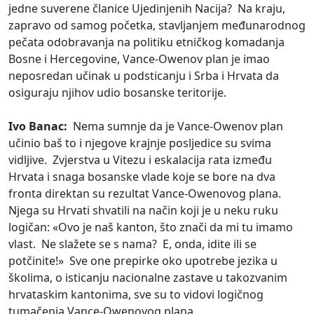
jedne suverene članice Ujedinjenih Nacija? Na kraju,
zapravo od samog početka, stavljanjem međunarodnog
pečata odobravanja na politiku etničkog komadanja
Bosne i Hercegovine, Vance-Owenov plan je imao
neposredan učinak u podsticanju i Srba i Hrvata da
osiguraju njihov udio bosanske teritorije.
Ivo Banac:
Nema sumnje da je Vance-Owenov plan
učinio baš to i njegove krajnje posljedice su svima
vidljive. Zvjerstva u Vitezu i eskalacija rata između
Hrvata i snaga bosanske vlade koje se bore na dva
fronta direktan su rezultat Vance-Owenovog plana.
Njega su Hrvati shvatili na način koji je u neku ruku
logičan: «Ovo je naš kanton, što znači da mi tu imamo
vlast. Ne slažete se s nama? E, onda, idite ili se
potčinite!» Sve one prepirke oko upotrebe jezika u
školima, o isticanju nacionalne zastave u takozvanim
hrvataskim kantonima, sve su to vidovi logičnog
tumačenja Vance-Owenovog plana.