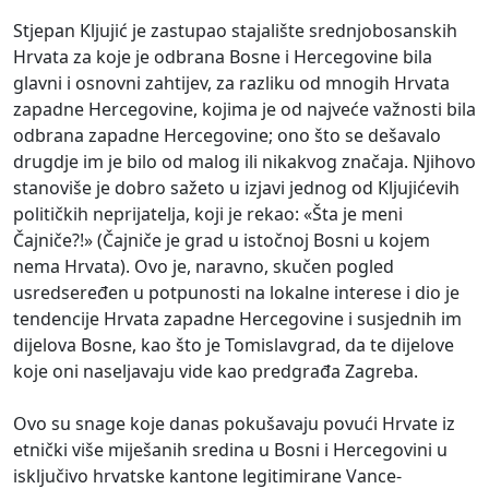
Stjepan Kljujić je zastupao stajalište srednjobosanskih
Hrvata za koje je odbrana Bosne i Hercegovine bila
glavni i osnovni zahtijev, za razliku od mnogih Hrvata
zapadne Hercegovine, kojima je od najveće važnosti bila
odbrana zapadne Hercegovine; ono što se dešavalo
drugdje im je bilo od malog ili nikakvog značaja. Njihovo
stanoviše je dobro sažeto u izjavi jednog od Kljujićevih
političkih neprijatelja, koji je rekao: «Šta je meni
Čajniče?!» (Čajniče je grad u istočnoj Bosni u kojem
nema Hrvata). Ovo je, naravno, skučen pogled
usredseređen u potpunosti na lokalne interese i dio je
tendencije Hrvata zapadne Hercegovine i susjednih im
dijelova Bosne, kao što je Tomislavgrad, da te dijelove
koje oni naseljavaju vide kao predgrađa Zagreba.
Ovo su snage koje danas pokušavaju povući Hrvate iz
etnički više miješanih sredina u Bosni i Hercegovini u
isključivo hrvatske kantone legitimirane Vance-