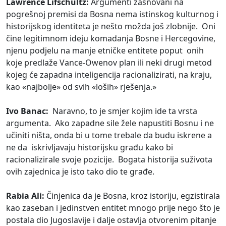
Lawrence Lifschultz:
Argumenti zasnovani na
pogrešnoj premisi da Bosna nema istinskog kulturnog i
historijskog identiteta je nešto možda još zlobnije. Oni
čine legitimnom ideju komadanja Bosne i Hercegovine,
njenu podjelu na manje etničke entitete poput onih
koje predlaže Vance-Owenov plan ili neki drugi metod
kojeg će zapadna inteligencija racionalizirati, na kraju,
kao «najbolje» od svih «loših» rješenja.»
Ivo Banac:
Naravno, to je smjer kojim ide ta vrsta
argumenta. Ako zapadne sile žele napustiti Bosnu i ne
učiniti ništa, onda bi u tome trebale da budu iskrene a
ne da iskrivljavaju historijsku građu kako bi
racionalizirale svoje pozicije. Bogata historija suživota
ovih zajednica je isto tako dio te građe.
Rabia Ali:
Činjenica da je Bosna, kroz istoriju, egzistirala
kao zaseban i jedinstven entitet mnogo prije nego što je
postala dio Jugoslavije i dalje ostavlja otvorenim pitanje