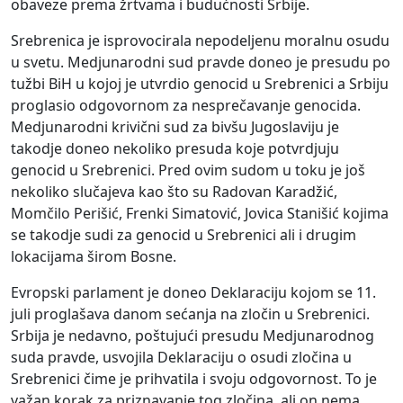
obaveze prema žrtvama i budućnosti Srbije.
Srebrenica je isprovocirala nepodeljenu moralnu osudu
u svetu. Medjunarodni sud pravde doneo je presudu po
tužbi BiH u kojoj je utvrdio genocid u Srebrenici a Srbiju
proglasio odgovornom za nesprečavanje genocida.
Medjunarodni krivični sud za bivšu Jugoslaviju je
takodje doneo nekoliko presuda koje potvrdjuju
genocid u Srebrenici. Pred ovim sudom u toku je još
nekoliko slučajeva kao što su Radovan Karadžić,
Momčilo Perišić, Frenki Simatović, Jovica Stanišić kojima
se takodje sudi za genocid u Srebrenici ali i drugim
lokacijama širom Bosne.
Evropski parlament je doneo Deklaraciju kojom se 11.
juli proglašava danom sećanja na zločin u Srebrenici.
Srbija je nedavno, poštujući presudu Medjunarodnog
suda pravde, usvojila Deklaraciju o osudi zločina u
Srebrenici čime je prihvatila i svoju odgovornost. To je
važan korak za priznavanje tog zločina, ali on nema