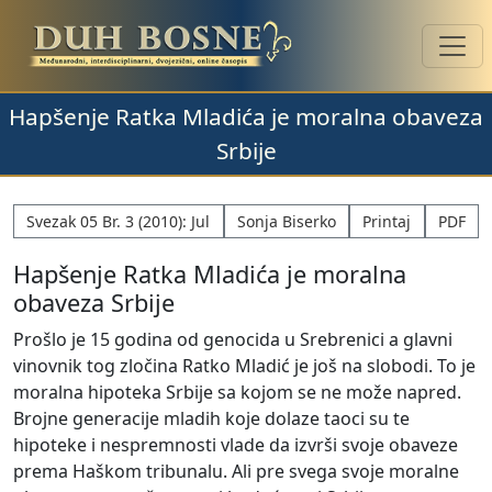
Hapšenje Ratka Mladića je moralna obaveza
Srbije
Svezak 05 Br. 3 (2010): Jul
Sonja Biserko
Printaj
PDF
Hapšenje Ratka Mladića je moralna
obaveza Srbije
Prošlo je 15 godina od genocida u Srebrenici a glavni
vinovnik tog zločina Ratko Mladić je još na slobodi. To je
moralna hipoteka Srbije sa kojom se ne može napred.
Brojne generacije mladih koje dolaze taoci su te
hipoteke i nespremnosti vlade da izvrši svoje obaveze
prema Haškom tribunalu. Ali pre svega svoje moralne