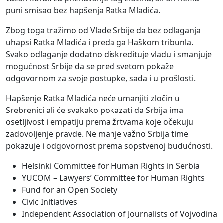
puni smisao bez hapšenja Ratka Mladića.
Zbog toga tražimo od Vlade Srbije da bez odlaganja
uhapsi Ratka Mladića i preda ga Haškom tribunla.
Svako odlaganje dodatno diskredituje vladu i smanjuje
mogućnost Srbije da se pred svetom pokaže
odgovornom za svoje postupke, sada i u prošlosti.
Hapšenje Ratka Mladića neće umanjiti zločin u
Srebrenici ali će svakako pokazati da Srbija ima
osetljivost i empatiju prema žrtvama koje očekuju
zadovoljenje pravde. Ne manje važno Srbija time
pokazuje i odgovornost prema sopstvenoj budućnosti.
Helsinki Committee for Human Rights in Serbia
YUCOM – Lawyers’ Committee for Human Rights
Fund for an Open Society
Civic Initiatives
Independent Association of Journalists of Vojvodina