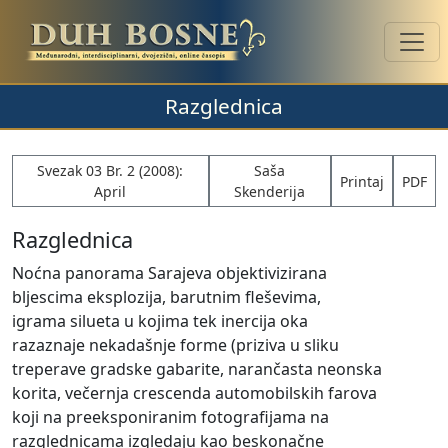
Razglednica
Svezak 03 Br. 2 (2008):
Saša
Printaj
PDF
April
Skenderija
Razglednica
Noćna panorama Sarajeva objektivizirana
bljescima eksplozija, barutnim fleševima,
igrama silueta u kojima tek inercija oka
razaznaje nekadašnje forme (priziva u sliku
treperave gradske gabarite, narančasta neonska
korita, večernja crescenda automobilskih farova
koji na preeksponiranim fotografijama na
razglednicama izgledaju kao beskonačne