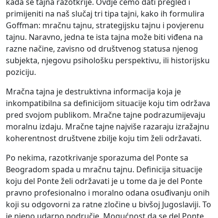
kada se tajna razotkrije. Ovdje ćemo dati pregled i
primijeniti na naš slučaj tri tipa tajni, kako ih formulira
Goffman: mračnu tajnu, strategijsku tajnu i povjerenu
tajnu. Naravno, jedna te ista tajna može biti viđena na
razne načine, zavisno od društvenog statusa njenog
subjekta, njegovu psihološku perspektivu, ili historijsku
poziciju.
Mračna tajna je destruktivna informacija koja je
inkompatibilna sa definicijom situacije koju tim održava
pred svojom publikom. Mračne tajne podrazumijevaju
moralnu izdaju. Mračne tajne najviše razaraju izražajnu
koherentnost društvene zbilje koju tim želi održavati.
Po nekima, razotkrivanje sporazuma del Ponte sa
Beogradom spada u mračnu tajnu. Definicija situacije
koju del Ponte želi održavati je u tome da je del Ponte
pravno profesionalno i moralno odana osuđivanju onih
koji su odgovorni za ratne zločine u bivšoj Jugoslaviji. To
je njeno udarno područje. Mogućnost da se del Ponte