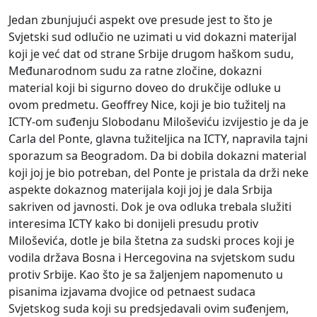
Jedan zbunjujući aspekt ove presude jest to što je
Svjetski sud odlučio ne uzimati u vid dokazni materijal
koji je već dat od strane Srbije drugom haškom sudu,
Međunarodnom sudu za ratne zločine, dokazni
material koji bi sigurno doveo do drukčije odluke u
ovom predmetu. Geoffrey Nice, koji je bio tužitelj na
ICTY-om suđenju Slobodanu Miloševiću izvijestio je da je
Carla del Ponte, glavna tužiteljica na ICTY, napravila tajni
sporazum sa Beogradom. Da bi dobila dokazni material
koji joj je bio potreban, del Ponte je pristala da drži neke
aspekte dokaznog materijala koji joj je dala Srbija
sakriven od javnosti. Dok je ova odluka trebala služiti
interesima ICTY kako bi donijeli presudu protiv
Miloševića, dotle je bila štetna za sudski proces koji je
vodila država Bosna i Hercegovina na svjetskom sudu
protiv Srbije. Kao što je sa žaljenjem napomenuto u
pisanima izjavama dvojice od petnaest sudaca
Svjetskog suda koji su predsjedavali ovim suđenjem,