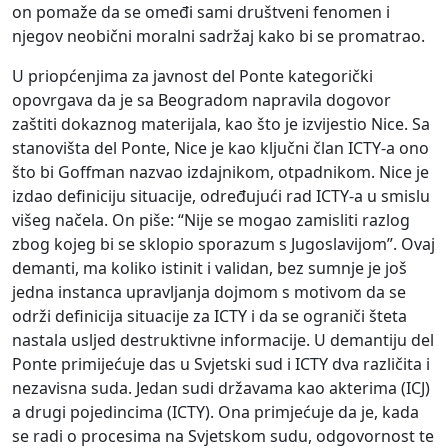
on pomaže da se omeđi sami društveni fenomen i
njegov neobični moralni sadržaj kako bi se promatrao.
U priopćenjima za javnost del Ponte kategorički
opovrgava da je sa Beogradom napravila dogovor
zaštiti dokaznog materijala, kao što je izvijestio Nice. Sa
stanovišta del Ponte, Nice je kao ključni član ICTY-a ono
što bi Goffman nazvao izdajnikom, otpadnikom. Nice je
izdao definiciju situacije, određujući rad ICTY-a u smislu
višeg načela. On piše: “Nije se mogao zamisliti razlog
zbog kojeg bi se sklopio sporazum s Jugoslavijom”. Ovaj
demanti, ma koliko istinit i validan, bez sumnje je još
jedna instanca upravljanja dojmom s motivom da se
održi definicija situacije za ICTY i da se ograniči šteta
nastala usljed destruktivne informacije. U demantiju del
Ponte primijećuje das u Svjetski sud i ICTY dva različita i
nezavisna suda. Jedan sudi državama kao akterima (ICJ)
a drugi pojedincima (ICTY). Ona primjećuje da je, kada
se radi o procesima na Svjetskom sudu, odgovornost te