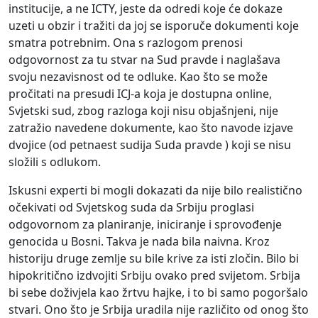
institucije, a ne ICTY, jeste da odredi koje će dokaze
uzeti u obzir i tražiti da joj se isporuče dokumenti koje
smatra potrebnim. Ona s razlogom prenosi
odgovornost za tu stvar na Sud pravde i naglašava
svoju nezavisnost od te odluke. Kao što se može
pročitati na presudi ICJ-a koja je dostupna online,
Svjetski sud, zbog razloga koji nisu objašnjeni, nije
zatražio navedene dokumente, kao što navode izjave
dvojice (od petnaest sudija Suda pravde ) koji se nisu
složili s odlukom.
Iskusni experti bi mogli dokazati da nije bilo realistično
očekivati od Svjetskog suda da Srbiju proglasi
odgovornom za planiranje, iniciranje i sprovođenje
genocida u Bosni. Takva je nada bila naivna. Kroz
historiju druge zemlje su bile krive za isti zločin. Bilo bi
hipokritično izdvojiti Srbiju ovako pred svijetom. Srbija
bi sebe doživjela kao žrtvu hajke, i to bi samo pogoršalo
stvari. Ono što je Srbija uradila nije različito od onog što