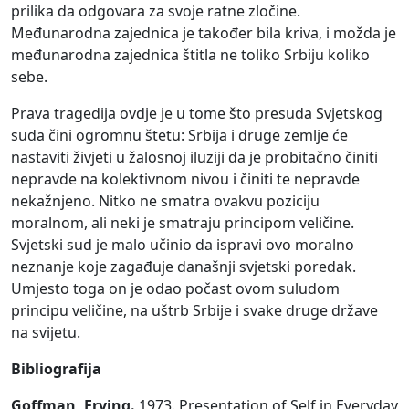
prilika da odgovara za svoje ratne zločine.
Međunarodna zajednica je također bila kriva, i možda je
međunarodna zajednica štitla ne toliko Srbiju koliko
sebe.
Prava tragedija ovdje je u tome što presuda Svjetskog
suda čini ogromnu štetu: Srbija i druge zemlje će
nastaviti živjeti u žalosnoj iluziji da je probitačno činiti
nepravde na kolektivnom nivou i činiti te nepravde
nekažnjeno. Nitko ne smatra ovakvu poziciju
moralnom, ali neki je smatraju principom veličine.
Svjetski sud je malo učinio da ispravi ovo moralno
neznanje koje zagađuje današnji svjetski poredak.
Umjesto toga on je odao počast ovom suludom
principu veličine, na uštrb Srbije i svake druge države
na svijetu.
Bibliografija
Goffman, Erving.
1973. Presentation of Self in Everyday