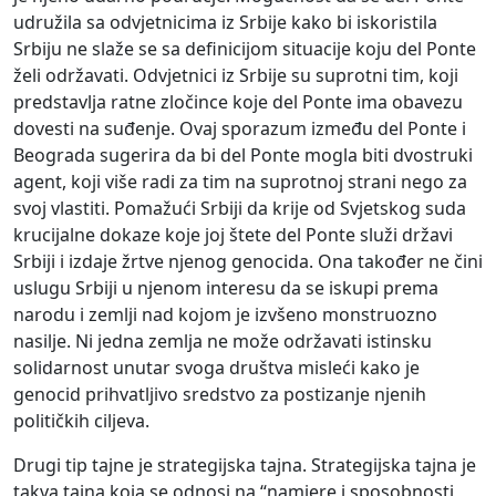
udružila sa odvjetnicima iz Srbije kako bi iskoristila
Srbiju ne slaže se sa definicijom situacije koju del Ponte
želi održavati. Odvjetnici iz Srbije su suprotni tim, koji
predstavlja ratne zločince koje del Ponte ima obavezu
dovesti na suđenje. Ovaj sporazum između del Ponte i
Beograda sugerira da bi del Ponte mogla biti dvostruki
agent, koji više radi za tim na suprotnoj strani nego za
svoj vlastiti. Pomažući Srbiji da krije od Svjetskog suda
krucijalne dokaze koje joj štete del Ponte služi državi
Srbiji i izdaje žrtve njenog genocida. Ona također ne čini
uslugu Srbiji u njenom interesu da se iskupi prema
narodu i zemlji nad kojom je izvšeno monstruozno
nasilje. Ni jedna zemlja ne može održavati istinsku
solidarnost unutar svoga društva misleći kako je
genocid prihvatljivo sredstvo za postizanje njenih
političkih ciljeva.
Drugi tip tajne je strategijska tajna. Strategijska tajna je
takva tajna koja se odnosi na “namjere i sposobnosti