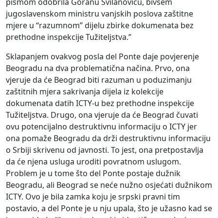
pismom odobrila Goranu Svilanoviću, bivšem
jugoslavenskom ministru vanjskih poslova zaštitne
mjere u “razumnom” dijelu zbirke dokumenata bez
prethodne inspekcije Tužiteljstva.”
Sklapanjem ovakvog posla del Ponte daje povjerenje
Beogradu na dva problematična načina. Prvo, ona
vjeruje da će Beograd biti razuman u poduzimanju
zaštitnih mjera sakrivanja dijela iz kolekcije
dokumenata datih ICTY-u bez prethodne inspekcije
Tužiteljstva. Drugo, ona vjeruje da će Beograd čuvati
ovu potencijalno destruktivnu informaciju o ICTY jer
ona pomaže Beogradu da drži destruktivnu informaciju
o Srbiji skrivenu od javnosti. To jest, ona pretpostavlja
da će njena usluga uroditi povratnom uslugom.
Problem je u tome što del Ponte postaje dužnik
Beogradu, ali Beograd se neće nužno osjećati dužnikom
ICTY. Ovo je bila zamka koju je srpski pravni tim
postavio, a del Ponte je u nju upala, što je užasno kad se