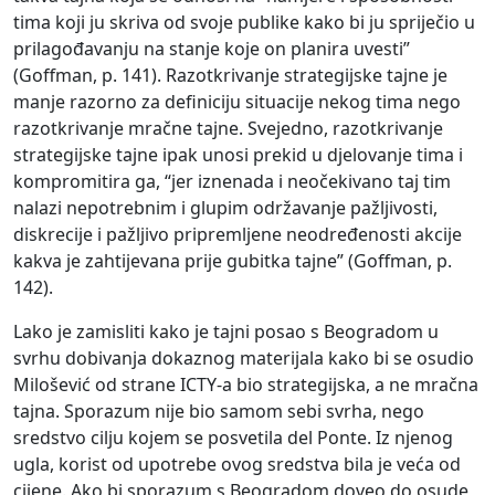
tima koji ju skriva od svoje publike kako bi ju spriječio u
prilagođavanju na stanje koje on planira uvesti”
(Goffman, p. 141). Razotkrivanje strategijske tajne je
manje razorno za definiciju situacije nekog tima nego
razotkrivanje mračne tajne. Svejedno, razotkrivanje
strategijske tajne ipak unosi prekid u djelovanje tima i
kompromitira ga, “jer iznenada i neočekivano taj tim
nalazi nepotrebnim i glupim održavanje pažljivosti,
diskrecije i pažljivo pripremljene neodređenosti akcije
kakva je zahtijevana prije gubitka tajne” (Goffman, p.
142).
Lako je zamisliti kako je tajni posao s Beogradom u
svrhu dobivanja dokaznog materijala kako bi se osudio
Milošević od strane ICTY-a bio strategijska, a ne mračna
tajna. Sporazum nije bio samom sebi svrha, nego
sredstvo cilju kojem se posvetila del Ponte. Iz njenog
ugla, korist od upotrebe ovog sredstva bila je veća od
cijene. Ako bi sporazum s Beogradom doveo do osude,