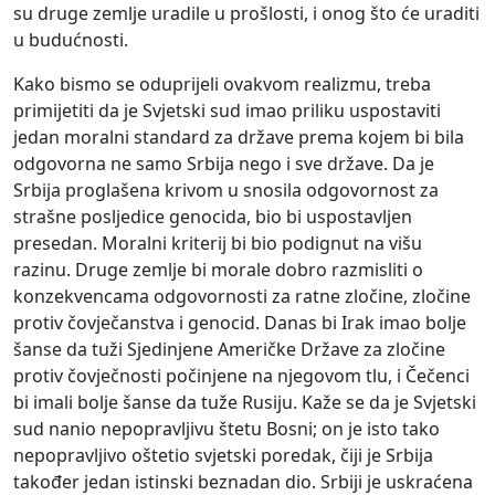
su druge zemlje uradile u prošlosti, i onog što će uraditi
u budućnosti.
Kako bismo se oduprijeli ovakvom realizmu, treba
primijetiti da je Svjetski sud imao priliku uspostaviti
jedan moralni standard za države prema kojem bi bila
odgovorna ne samo Srbija nego i sve države. Da je
Srbija proglašena krivom u snosila odgovornost za
strašne posljedice genocida, bio bi uspostavljen
presedan. Moralni kriterij bi bio podignut na višu
razinu. Druge zemlje bi morale dobro razmisliti o
konzekvencama odgovornosti za ratne zločine, zločine
protiv čovječanstva i genocid. Danas bi Irak imao bolje
šanse da tuži Sjedinjene Američke Države za zločine
protiv čovječnosti počinjene na njegovom tlu, i Čečenci
bi imali bolje šanse da tuže Rusiju. Kaže se da je Svjetski
sud nanio nepopravljivu štetu Bosni; on je isto tako
nepopravljivo oštetio svjetski poredak, čiji je Srbija
također jedan istinski beznadan dio. Srbiji je uskraćena