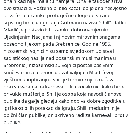
ona nikad nije imala tu namjera. Ona je također žrtva
ove situacije. Pošteno bi bilo kazati da je ona nesvjesno
uhvaćena u zamku proturječne uloge od strane
srpskog tima, uloge koju Gofmann naziva “shill”. Ratko
Mladić je postavio istu zamku dobronamjernim
Ujedinjenim Nacijama i njihovim mirovnim snagama,
posebno tijekom pada Srebrenice. Godine 1995.
nizozemski vojnici nisu samo svjedokom ubistva i
sadističkog nasilja nad bosanskim muslimanima u
Srebrenici; nizozemski su vojnici postali pasivnim
suučesnicima u genocidu zahvaljujući Mladićevoj
vještom kooptiranju.. Shill je termin koji označava
praksu varanja na karnevalu ili u kocakrnici kako bi se
privukle mušterije. Shill je osoba koja navodi članove
publike da ga/je gledaju kako dobiva dobre zgoditke u
igri kako bi ih potakao da igraju. Shill, međutim, nije
obični član publike; on skriveno radi za karneval i protiv
publike.