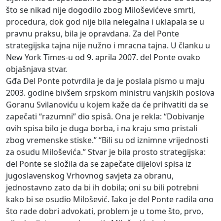
što se nikad nije dogodilo zbog Miloševićeve smrti,
procedura, dok god nije bila nelegalna i uklapala se u
pravnu praksu, bila je opravdana. Za del Ponte
strategijska tajna nije nužno i mracna tajna. U članku u
New York Times-u od 9. aprila 2007. del Ponte ovako
objašnjava stvar.
Gđa Del Ponte potvrdila je da je poslala pismo u maju
2003. godine bivšem srpskom ministru vanjskih poslova
Goranu Svilanoviću u kojem kaže da će prihvatiti da se
zapečati “razumni” dio spisâ. Ona je rekla: “Dobivanje
ovih spisa bilo je duga borba, i na kraju smo pristali
zbog vremenske stiske.” “Bili su od iznimne vrijednosti
za osudu Miloševića.” Stvar je bila prosto strategijska:
del Ponte se složila da se zapečate dijelovi spisa iz
jugoslavenskog Vrhovnog savjeta za obranu,
jednostavno zato da bi ih dobila; oni su bili potrebni
kako bi se osudio Milošević. Iako je del Ponte radila ono
što rade dobri advokati, problem je u tome što, prvo,