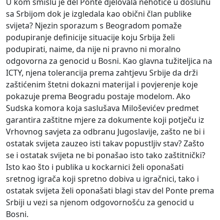
U kom smislu je del Ponte djelovala nehotice u dosluhu
sa Srbijom dok je izgledala kao obični član publike
svijeta? Njezin sporazum s Beogradom pomaže
podupiranje definicije situacije koju Srbija želi
podupirati, naime, da nije ni pravno ni moralno
odgovorna za genocid u Bosni. Kao glavna tužiteljica na
ICTY, njena tolerancija prema zahtjevu Srbije da drži
zaštićenim štetni dokazni materijal i povjerenje koje
pokazuje prema Beogradu postaje modelom. Ako
Sudska komora koja saslušava Miloševićev predmet
garantira zaštitne mjere za dokumente koji potječu iz
Vrhovnog savjeta za odbranu Jugoslavije, zašto ne bi i
ostatak svijeta zauzeo isti takav popustljiv stav? Zašto
se i ostatak svijeta ne bi ponašao isto tako zaštitnički?
Isto kao što i publika u kockarnici želi oponašati
sretnog igrača koji spretno dobiva u igračnici, tako i
ostatak svijeta želi oponašati blagi stav del Ponte prema
Srbiji u vezi sa njenom odgovornošću za genocid u
Bosni.