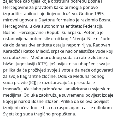
zajednice kao tijela koje opstruira potrebu Bosne i
Hercegovine za pravdom kako bi mogla ponovo
izgraditi stabilno i ujedinjeno društvo. Godine 1995,
mirovni ugovor u Daytonu formalno je razlomio Bosnu i
Hercegovinu u dva autonomna entiteta: Federaciju
Bosne i Hercegovine i Republiku Srpsku. Potonja je
ustanovljena putem sile etničkog čišćenja. Nije ni čudo
da do danas dva entiteta ostaju nepomirljiva. Radovan
Karadžić i Ratko Mladić, srpske nacionalističke vođe koji
su optuženici Međunarodnog suda za ratne zločine u
bivšoj Jugoslaviji (ICTY), još uvijek nisu uhapšeni; sva je
prilika da će proživjeti svoje živote a da neće odgovarati
za svoje flagrantne zločine. Odluka Međunarodnog
suda pravde (ICJ) je razočaravajuća; presuda je
iznenađujuće slabo priopćena i analizirana u svjetskim
medijima. Odluka zaokružuje suvremenu povijest izdaje
kojoj je narod Bosne izložen. Prilika da se ova povijest
izmijeni očevidno je bila na raspolaganju ali je odlukom
Svjetskog suda tragično propuštena.