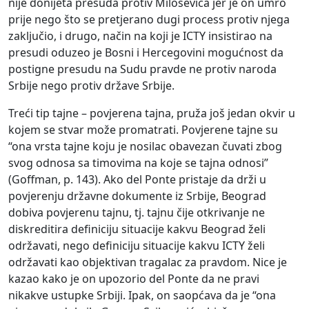
nije donijeta presuda protiv Miloševića jer je on umro
prije nego što se pretjerano dugi process protiv njega
zaključio, i drugo, način na koji je ICTY insistirao na
presudi oduzeo je Bosni i Hercegovini mogućnost da
postigne presudu na Sudu pravde ne protiv naroda
Srbije nego protiv države Srbije.
Treći tip tajne – povjerena tajna, pruža još jedan okvir u
kojem se stvar može promatrati. Povjerene tajne su
“ona vrsta tajne koju je nosilac obavezan čuvati zbog
svog odnosa sa timovima na koje se tajna odnosi”
(Goffman, p. 143). Ako del Ponte pristaje da drži u
povjerenju državne dokumente iz Srbije, Beograd
dobiva povjerenu tajnu, tj. tajnu čije otkrivanje ne
diskreditira definiciju situacije kakvu Beograd želi
održavati, nego definiciju situacije kakvu ICTY želi
održavati kao objektivan tragalac za pravdom. Nice je
kazao kako je on upozorio del Ponte da ne pravi
nikakve ustupke Srbiji. Ipak, on saopćava da je “ona