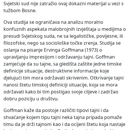
Svjetski sud nije zatražio ovaj dokazni materijal u vezi s
tužbom Bosne.
Ova studija se ograničava na analizu moralno
konfuznih aspekata malobrojnih izvještaja u medijima o
presudi Svjetskog suda, ne sa legalističke, povijesne, ili
filozofske, nego sa sociološke točke zrenja. Studija se
oslanja na pisanje Ervinga Goffmana (1973) o
upravljanju impresijom i održavanju tajni. Goffman
zamjećuje da su tajne, sa gledišta zaštite jedne timske
definicije situacije, destruktivne informacije koje
djelujući tim mora održavati skrivenim. Otkrivanje tajni
nanosi štetu timskoj definiciji situacije, koja se mora
održavati kako bi tim postigao svoje ciljeve i zadržao
dobru poziciju u društvu.
Goffman kaže da postoje različiti tipovi tajni i da
shvaćanje kojem tipu tajni neka tajna pripada pomaže
timu da je drži tajnom kao i da ocijeni štetu koja nastaje