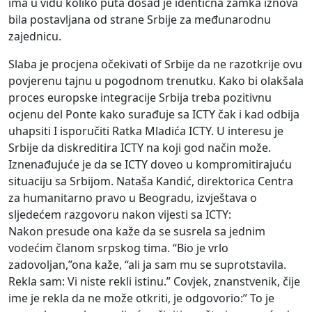
ima u vidu koliko puta dosad je identična zamka iznova
bila postavljana od strane Srbije za međunarodnu
zajednicu.
Slaba je procjena očekivati of Srbije da ne razotkrije ovu
povjerenu tajnu u pogodnom trenutku. Kako bi olakšala
proces europske integracije Srbija treba pozitivnu
ocjenu del Ponte kako surađuje sa ICTY čak i kad odbija
uhapsiti I isporučiti Ratka Mladića ICTY. U interesu je
Srbije da diskreditira ICTY na koji god način može.
Iznenađujuće je da se ICTY doveo u kompromitirajuću
situaciju sa Srbijom. Nataša Kandić, direktorica Centra
za humanitarno pravo u Beogradu, izvještava o
sljedećem razgovoru nakon vijesti sa ICTY:
Nakon presude ona kaže da se susrela sa jednim
vodećim članom srpskog tima. “Bio je vrlo
zadovoljan,”ona kaže, “ali ja sam mu se suprotstavila.
Rekla sam: Vi niste rekli istinu.” Covjek, znanstvenik, čije
ime je rekla da ne može otkriti, je odgovorio:” To je