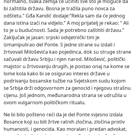
normalno, svaka zemlja će učiniti sve što je moguće da
bi zaštitila državu. Bosna je tražila puno novca za
odštetu.” Gđa Kandić dodaje:”Rekla sam da će jednog
dana istina izaći na vidjelo.” A moj prijatelj je rekao: “ Ali
to je u budućnosti. Sada je potrebno zaštititi državu.”
Zaključak je jasan: srpski odvjetnički tim je
izmanipulirao del Ponte. S jedne strane su izdali i
žrtvovali Miloševića kao pojedinca, dok su struge strane
sačuvali državu Srbiju i njen narod. Milošević, politički
majstor u žrtvovanju drugih, je postao onaj na kome se
lome kola kako bi se osigurao interes države u
podrivanju bosanske tužbe na Svjetskom sudu kojom
se Srbija drži odgovornom za genocid i njegovu strašnu
cijenu. Još jednom, međunarodna strana se udružila u
ovom vulgarnom političkom ritualu.
Ne bi bilo pošteno reći da je del Ponte svjesno izdala
Bosance koji su bili žrtve ratnih zločina, zločina protiv
humanosti, i genocida. Kao moralan i predan advokat,