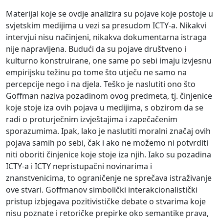
Materijal koje se ovdje analizira su pojave koje postoje u
svjetskim medijima u vezi sa presudom ICTY-a. Nikakvi
intervjui nisu načinjeni, nikakva dokumentarna istraga
nije napravljena. Budući da su pojave društveno i
kulturno konstruirane, one same po sebi imaju izvjesnu
empirijsku težinu po tome što utječu ne samo na
percepcije nego i na djela. Teško je naslutiti ono što
Goffman naziva pozadinom ovog predmeta, tj. činjenice
koje stoje iza ovih pojava u medijima, s obzirom da se
radi o proturječnim izvještajima i zapečačenim
sporazumima. Ipak, lako je naslutiti moralni značaj ovih
pojava samih po sebi, čak i ako ne možemo ni potvrditi
niti oboriti činjenice koje stoje iza njih. Iako su pozadina
ICTY-a i ICTY nepristupačni novinarima i
znanstvenicima, to ograničenje ne sprečava istraživanje
ove stvari. Goffmanov simbolički interakcionalistički
pristup izbjegava pozitivističke debate o stvarima koje
nisu poznate i retoričke prepirke oko semantike prava,