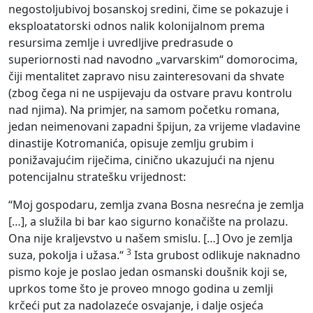
negostoljubivoj bosanskoj sredini, čime se pokazuje i
eksploatatorski odnos nalik kolonijalnom prema
resursima zemlje i uvredljive predrasude o
superiornosti nad navodno „varvarskim“ domorocima,
čiji mentalitet zapravo nisu zainteresovani da shvate
(zbog čega ni ne uspijevaju da ostvare pravu kontrolu
nad njima). Na primjer, na samom početku romana,
jedan neimenovani zapadni špijun, za vrijeme vladavine
dinastije Kotromanića, opisuje zemlju grubim i
ponižavajućim riječima, cinično ukazujući na njenu
potencijalnu stratešku vrijednost:
“Moj gospodaru, zemlja zvana Bosna nesrećna je zemlja
[…], a služila bi bar kao sigurno konačište na prolazu.
Ona nije kraljevstvo u našem smislu. […] Ovo je zemlja
3
suza, pokolja i užasa.“
Ista grubost odlikuje naknadno
pismo koje je poslao jedan osmanski doušnik koji se,
uprkos tome što je proveo mnogo godina u zemlji
krčeći put za nadolazeće osvajanje, i dalje osjeća