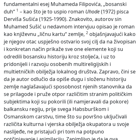
fundamentalni esej Muhameda Filipovića, „bosanski
1
duh“
– kao što je to uspio roman
Uhode
(1972) pisca
Derviša Sušića (1925-1990). Znakovito, autorov sin
Muhamed Sušić u nedavnom intervjuu opisao je roman
2
kao književnu „ličnu kartu“ zemlje,
objašnjavajući kako
je njegov otac uspješno ostvario svoj cilj da na živopisan
i konkretan način prikaže sve one elemente koji su
odredili bosansku historiju kroz stoljeća, i uz to
pridonijeli i razvoju osobenih multireligijskih i
multietničkih obilježja lokalnog društva. Zapravo, čini se
da je autor odlučio da opiše dugu i složenu historiju
zemlje naglašavajući sposobnost njenih stanovnika da
se prilagode i pruže otpor različitim stranim političkim
subjektima koji su pokorili (ili namjeravali da pokore)
balkansku regiju, prije svega Habsburškom i
Osmanskom carstvu, time što su površno uključivali
različita kulturna i vjerska obilježja okupatora u svoje
naslijeđe, ne pristajući pri tom na potpuno
potčinjavanje i asimilaciju. Zanimljivo je da je ova