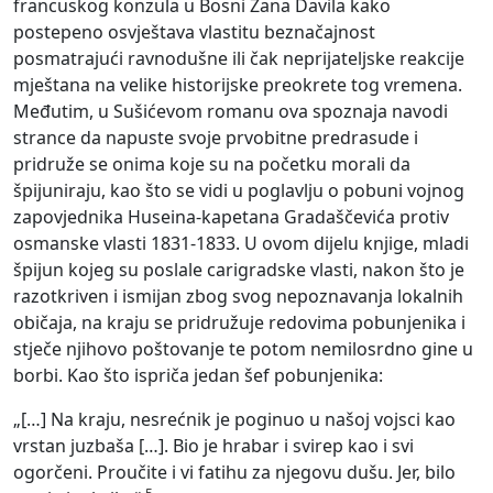
francuskog konzula u Bosni Žana Davila kako
postepeno osvještava vlastitu beznačajnost
posmatrajući ravnodušne ili čak neprijateljske reakcije
mještana na velike historijske preokrete tog vremena.
Međutim, u Sušićevom romanu ova spoznaja navodi
strance da napuste svoje prvobitne predrasude i
pridruže se onima koje su na početku morali da
špijuniraju, kao što se vidi u poglavlju o pobuni vojnog
zapovjednika Huseina-kapetana Gradaščevića protiv
osmanske vlasti 1831-1833. U ovom dijelu knjige, mladi
špijun kojeg su poslale carigradske vlasti, nakon što je
razotkriven i ismijan zbog svog nepoznavanja lokalnih
običaja, na kraju se pridružuje redovima pobunjenika i
stječe njihovo poštovanje te potom nemilosrdno gine u
borbi. Kao što ispriča jedan šef pobunjenika:
„[…] Na kraju, nesrećnik je poginuo u našoj vojsci kao
vrstan juzbaša […]. Bio je hrabar i svirep kao i svi
ogorčeni. Proučite i vi fatihu za njegovu dušu. Jer, bilo