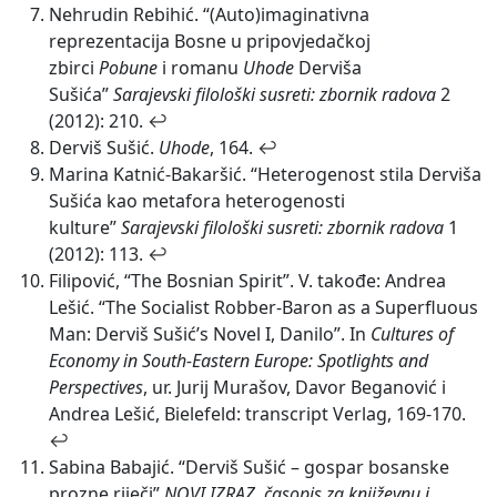
Nehrudin Rebihić. “(Auto)imaginativna
reprezentacija Bosne u pripovjedačkoj
zbirci
Pobune
i romanu
Uhode
Derviša
Sušića”
Sarajevski filološki susreti: zbornik radova
2
(2012): 210.
↩
Derviš Sušić.
Uhode
, 164.
↩
Marina Katnić-Bakaršić. “Heterogenost stila Derviša
Sušića kao metafora heterogenosti
kulture”
Sarajevski filološki susreti: zbornik radova
1
(2012): 113.
↩
Filipović, “The Bosnian Spirit”. V. takođe: Andrea
Lešić. “The Socialist Robber-Baron as a Superfluous
Man: Derviš Sušić’s Novel I, Danilo”. In
Cultures of
Economy in South-Eastern Europe: Spotlights and
Perspectives
, ur. Jurij Murašov, Davor Beganović i
Andrea Lešić, Bielefeld: transcript Verlag, 169-170.
↩
Sabina Babajić. “Derviš Sušić – gospar bosanske
prozne riječi”
NOVI IZRAZ, časopis za književnu i