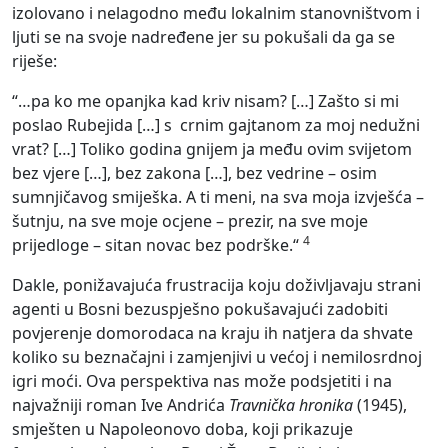
izolovano i nelagodno među lokalnim stanovništvom i
ljuti se na svoje nadređene jer su pokušali da ga se
riješe:
“…pa ko me opanjka kad kriv nisam? […] Zašto si mi
poslao Rubejida […] s crnim gajtanom za moj nedužni
vrat? […] Toliko godina gnijem ja među ovim svijetom
bez vjere […], bez zakona […], bez vedrine – osim
sumnjičavog smiješka. A ti meni, na sva moja izvješća –
šutnju, na sve moje ocjene – prezir, na sve moje
4
prijedloge – sitan novac bez podrške.“
Dakle, ponižavajuća frustracija koju doživljavaju strani
agenti u Bosni bezuspješno pokušavajući zadobiti
povjerenje domorodaca na kraju ih natjera da shvate
koliko su beznačajni i zamjenjivi u većoj i nemilosrdnoj
igri moći. Ova perspektiva nas može podsjetiti i na
najvažniji roman Ive Andrića
Travnička hronika
(1945),
smješten u Napoleonovo doba, koji prikazuje