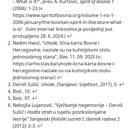
– What is it?”, prev. A. Kurtović,
Spirit of Bosnia 1
(2006): 1-23 (v.
https://www.spiritofbosnia.org/volume-1-no-1-
2006-january/the-bosnian-spirit-in-literature-what-
is-it/ . Svim internet linkovima je posljednji put
pristupljeno 28. 6. 2024.)
↩
Nedim Hasić, “
Uhode
, lična karta Bosne i
Hercegovine, nastale su na kuhinjskom stolu
jednosobnog stana”,
Stav
, 11. 09. 2020 (v.:
https://arhiv.stav.ba/uhode-licna-karta-bosne-i-
hercegovine-nastale-su-na-kuhinjskom-stolu-
jednosonog-stana/)
↩
Derviš Sušić.
Uhode
, (Sarajevo: Svjetlost, 2017), 5.
↩
Ibid., 10.
↩
Ibid., 97.
↩
Nebojša Lujanović. “Vježbanje hegemonije – Derviš
Sušić i
Hodža strah
u svjetlu postkolonijalne
teorije
”
Sarajevski filološki susreti I: zbornik radova
2
(2012): 2-3.
↩