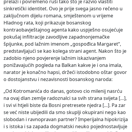
prelazi i povremeno ruši tako što je razvio vlastiti
sinkretički identitet. Ovo je prije svega jasno rečeno u
zaključnom dijelu romana, smještenom u vrijeme
Hladnog rata, koji prikazuje bosanskog
kontraobavještajnog agenta kako uspješno osujećuje
pokušaj infiltracije zavodljive zapadnonjemačke
špijunke, pod lažnim imenom „gospođica Margaret“,
predstavljajući se kao kolega strani agent. Nakon što je
zadobio njeno povjerenje lažnim iskazivanjem
ponižavajućih pogleda na Balkan kakve je i ona imala,
narator je konačno hapsi, držeći istodobno oštar govor
o dostojanstvu i nezavisnosti bosanskog naroda:
„Od Kotromanića do danas, gotovo cio milenij nasrću
na ovaj dlan zemlje radoznalci sa svih strana svijeta […],
i svi vi htjeli biste da Bosni pretresete njedra […]. Pa zar
se već niste ubijedili da smo skuplji okupirani nego kao
slobodan i ravnopravan partner? Imperijalna hipokrizija
i s istoka i sa zapada dogmatski neuko pojednostavljuje