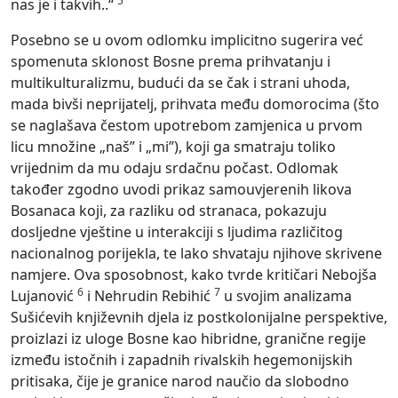
5
nas je i takvih..“
Posebno se u ovom odlomku implicitno sugerira već
spomenuta sklonost Bosne prema prihvatanju i
multikulturalizmu, budući da se čak i strani uhoda,
mada bivši neprijatelj, prihvata među domorocima (što
se naglašava čestom upotrebom zamjenica u prvom
licu množine „naš” i „mi”), koji ga smatraju toliko
vrijednim da mu odaju srdačnu počast. Odlomak
također zgodno uvodi prikaz samouvjerenih likova
Bosanaca koji, za razliku od stranaca, pokazuju
dosljedne vještine u interakciji s ljudima različitog
nacionalnog porijekla, te lako shvataju njihove skrivene
namjere. Ova sposobnost, kako tvrde kritičari Nebojša
6
7
Lujanović
i Nehrudin Rebihić
u svojim analizama
Sušićevih književnih djela iz postkolonijalne perspektive,
proizlazi iz uloge Bosne kao hibridne, granične regije
između istočnih i zapadnih rivalskih hegemonijskih
pritisaka, čije je granice narod naučio da slobodno