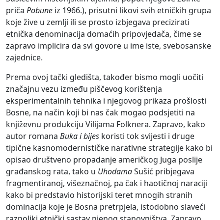
priča
Pobune
iz 1966.), prisutni likovi svih etničkih grupa
koje žive u zemlji ili se prosto izbjegava precizirati
etnička denominacija domaćih pripovjedača, čime se
zapravo implicira da svi govore u ime iste, svebosanske
zajednice.
Prema ovoj tački gledišta, također bismo mogli uočiti
značajnu vezu između piščevog korištenja
eksperimentalnih tehnika i njegovog prikaza prošlosti
Bosne, na način koji bi nas čak mogao podsjetiti na
književnu produkciju Vilijama Folknera. Zapravo, kako
autor romana
Buka i bijes
koristi tok svijesti i druge
tipične kasnomodernističke narativne strategije kako bi
opisao društveno propadanje američkog Juga poslije
građanskog rata, tako u
Uhodama
Sušić pribjegava
fragmentiranoj, višeznačnoj, pa čak i haotičnoj naraciji
kako bi predstavio historijski teret mnogih stranih
dominacija koje je Bosna pretrpjela, istodobno slaveći
raznoliki etnički sastav njenog stanovništva. Zapravo,