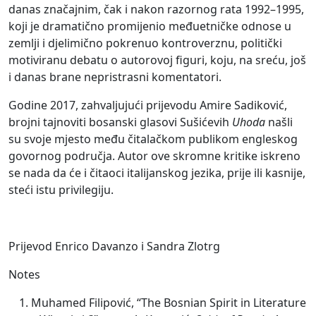
danas značajnim, čak i nakon razornog rata 1992–1995,
koji je dramatično promijenio međuetničke odnose u
zemlji i djelimično pokrenuo kontroverznu, politički
motiviranu debatu o autorovoj figuri, koju, na sreću, još
i danas brane nepristrasni komentatori.
Godine 2017, zahvaljujući prijevodu Amire Sadiković,
brojni tajnoviti bosanski glasovi Sušićevih
Uhoda
našli
su svoje mjesto među čitalačkom publikom engleskog
govornog područja. Autor ove skromne kritike iskreno
se nada da će i čitaoci italijanskog jezika, prije ili kasnije,
steći istu privilegiju.
Prijevod Enrico Davanzo i Sandra Zlotrg
Notes
Muhamed Filipović, “The Bosnian Spirit in Literature