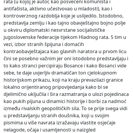
rata (u kojoj je autor, kao posvećeni komunista i
antifašista, aktivno učestvovao u mladosti), kao i
kontroverznog razdoblja koje je uslijedilo. Istodobno,
predstavlja zemlju i kao tajno obavještajno bojno polje
u okviru diplomatski nesvrstane socijalističke
jugoslovenske federacije tijekom Hladnog rata. S tim u
vezi, izbor stranih špijuna i domaćih
kontraobavještajaca kao glavnih naratora u prvom licu
čini se posebno važnim jer oni istodobno predstavljaju i
to kako stranci percipiraju Bosance i kako Bosanci vide
sebe, te daje uvjerljiv dramatičan ton cjelokupnom
historijskom prikazu, koji na kraju prevazilazi granice
lokalno orijentiranog pripovijedanja kako bi se
djelimično uključila i šira razmatranja o ulozi pojedinaca
kao pukih pijuna u dinamici historije i borbi za nadmoć
između rivalskih geopolitičkih sila. To se prije svega vidi
u predstavljanju stranih doušnika, koji u svojim
pismima u više navrata izražavaju vlastite osjećaje
nelagode, očaja i usamljenosti u naizgled