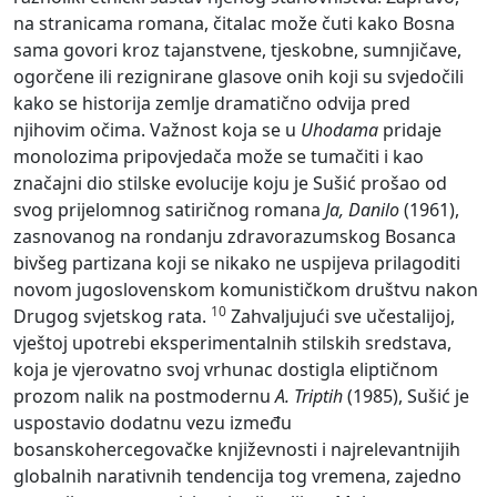
na stranicama romana, čitalac može čuti kako Bosna
sama govori kroz tajanstvene, tjeskobne, sumnjičave,
ogorčene ili rezignirane glasove onih koji su svjedočili
kako se historija zemlje dramatično odvija pred
njihovim očima. Važnost koja se u
Uhodama
pridaje
monolozima pripovjedača može se tumačiti i kao
značajni dio stilske evolucije koju je Sušić prošao od
svog prijelomnog satiričnog romana
Ja, Danilo
(1961),
zasnovanog na rondanju zdravorazumskog Bosanca
bivšeg partizana koji se nikako ne uspijeva prilagoditi
novom jugoslovenskom komunističkom društvu nakon
10
Drugog svjetskog rata.
Zahvaljujući sve učestalijoj,
vještoj upotrebi eksperimentalnih stilskih sredstava,
koja je vjerovatno svoj vrhunac dostigla eliptičnom
prozom nalik na postmodernu
A. Triptih
(1985), Sušić je
uspostavio dodatnu vezu između
bosanskohercegovačke književnosti i najrelevantnijih
globalnih narativnih tendencija tog vremena, zajedno