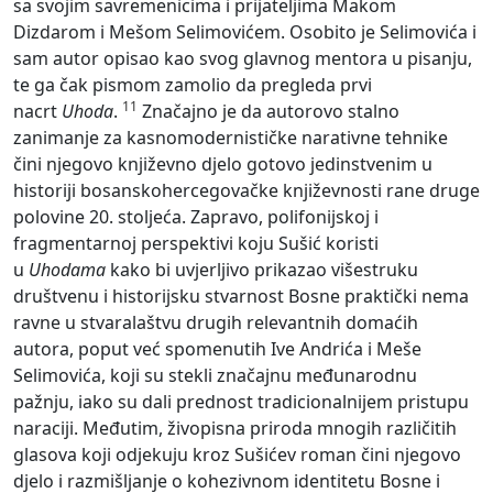
sa svojim savremenicima i prijateljima Makom
Dizdarom i Mešom Selimovićem. Osobito je Selimovića i
sam autor opisao kao svog glavnog mentora u pisanju,
te ga čak pismom zamolio da pregleda prvi
11
nacrt
Uhoda
.
Značajno je da autorovo stalno
zanimanje za kasnomodernističke narativne tehnike
čini njegovo književno djelo gotovo jedinstvenim u
historiji bosanskohercegovačke književnosti rane druge
polovine 20. stoljeća. Zapravo, polifonijskoj i
fragmentarnoj perspektivi koju Sušić koristi
u
Uhodama
kako bi uvjerljivo prikazao višestruku
društvenu i historijsku stvarnost Bosne praktički nema
ravne u stvaralaštvu drugih relevantnih domaćih
autora, poput već spomenutih Ive Andrića i Meše
Selimovića, koji su stekli značajnu međunarodnu
pažnju, iako su dali prednost tradicionalnijem pristupu
naraciji. Međutim, živopisna priroda mnogih različitih
glasova koji odjekuju kroz Sušićev roman čini njegovo
djelo i razmišljanje o kohezivnom identitetu Bosne i