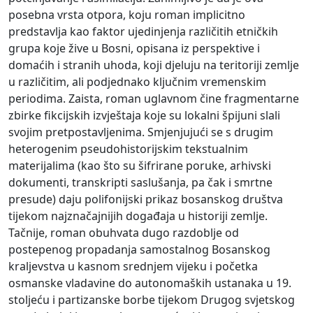
posebna vrsta otpora, koju roman implicitno
predstavlja kao faktor ujedinjenja različitih etničkih
grupa koje žive u Bosni, opisana iz perspektive i
domaćih i stranih uhoda, koji djeluju na teritoriji zemlje
u različitim, ali podjednako ključnim vremenskim
periodima. Zaista, roman uglavnom čine fragmentarne
zbirke fikcijskih izvještaja koje su lokalni špijuni slali
svojim pretpostavljenima. Smjenjujući se s drugim
heterogenim pseudohistorijskim tekstualnim
materijalima (kao što su šifrirane poruke, arhivski
dokumenti, transkripti saslušanja, pa čak i smrtne
presude) daju polifonijski prikaz bosanskog društva
tijekom najznačajnijih događaja u historiji zemlje.
Tačnije, roman obuhvata dugo razdoblje od
postepenog propadanja samostalnog Bosanskog
kraljevstva u kasnom srednjem vijeku i početka
osmanske vladavine do autonomaških ustanaka u 19.
stoljeću i partizanske borbe tijekom Drugog svjetskog