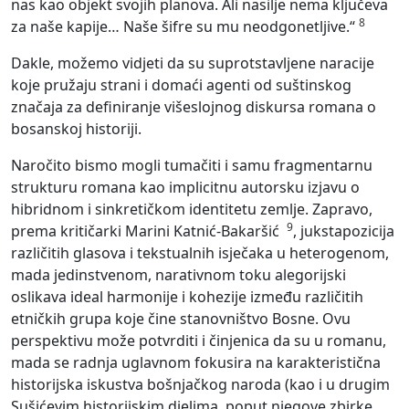
nas kao objekt svojih planova. Ali nasilje nema ključeva
8
za naše kapije… Naše šifre su mu neodgonetljive.“
Dakle, možemo vidjeti da su suprotstavljene naracije
koje pružaju strani i domaći agenti od suštinskog
značaja za definiranje višeslojnog diskursa romana o
bosanskoj historiji.
Naročito bismo mogli tumačiti i samu fragmentarnu
strukturu romana kao implicitnu autorsku izjavu o
hibridnom i sinkretičkom identitetu zemlje. Zapravo,
9
prema kritičarki Marini Katnić-Bakaršić
, jukstapozicija
različitih glasova i tekstualnih isječaka u heterogenom,
mada jedinstvenom, narativnom toku alegorijski
oslikava ideal harmonije i kohezije između različitih
etničkih grupa koje čine stanovništvo Bosne. Ovu
perspektivu može potvrditi i činjenica da su u romanu,
mada se radnja uglavnom fokusira na karakteristična
historijska iskustva bošnjačkog naroda
(
kao i u drugim
Sušićevim historijskim djelima, poput njegove zbirke