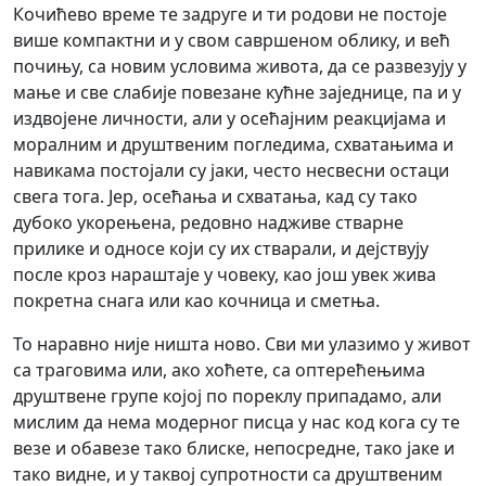
Кочићево време те задруге и ти родови не постоје
више компактни и у свом савршеном облику, и већ
почињу, са новим условима живота, да се развезују у
мање и све слабије повезане кућне заједнице, па и у
издвојене личности, али у осећајним реакцијама и
моралним и друштвеним погледима, схватањима и
навикама постојали су јаки, често несвесни остаци
свега тога. Јер, осећања и схватања, кад су тако
дубоко укорењена, редовно надживе стварне
прилике и односе који су их стварали, и дејствују
после кроз нараштаје у човеку, као још увек жива
покретна снага или као кочница и сметња.
То наравно није ништа ново. Сви ми улазимо у живот
са траговима или, ако хоћете, са оптерећењима
друштвене групе којој по пореклу припадамо, али
мислим да нема модерног писца у нас код кога су те
везе и обавезе тако блиске, непосредне, тако јаке и
тако видне, и у таквој супротности са друштвеним