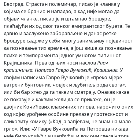
Београд. Страстан полемичар, писао је чланке у
којима се бранио и нападао, а кад није могао да
објави чланке, писао је и штампао брошуре,
плаћајући их од свог танког емигрантског буџета. Те
давно и заслужено заборављене и данас ретке
брошуре садрже у себи многу занимљиву појединост
за познавање тих времена, а још више за познавање
психе и темперамента једног умногом типичног
Крајишника. Прва од њих носи наслов
Риеч
краишничка. Написао Гавро Вучковић, Краишник.
У
својим написима Гавро Вучковић је »преко мјере
ватрени бунтовник, човјек и љубитељ рода свога«,
или би бар хтео да га таквим сматрају. Онакав какав
се показује и каквим жели да се прикаже, он је
двојник Кочићевих класичних типова, нарочито оних
код којих урођене особине прелазе у гротескност и
сликовиту комику. (»Кад ја запјевам, не знам на мало
грло«. Или: »У Гавре Вучковића из Петровца никада
није било кријући и шапћући, и док очи гледају тога