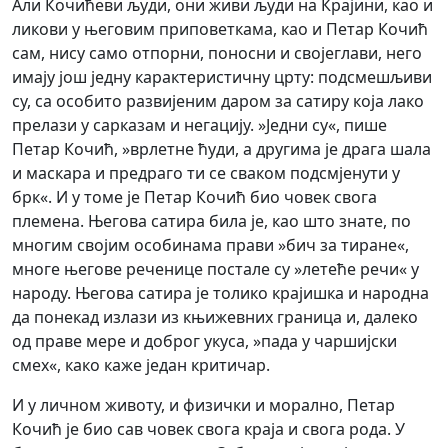
Али Кочићеви људи, они живи људи на Крајини, као и
ликови у његовим приповеткама, као и Петар Кочић
сам, нису само отпорни, поносни и својеглави, него
имају још једну карактеристичну црту: подсмешљиви
су, са особито развијеним даром за сатиру која лако
прелази у сарказам и негацију. »Једни су«, пише
Петар Кочић, »врлетне ћуди, а другима је драга шала
и маскара и предраго ти се сваком подсмјенути у
брк«. И у томе је Петар Кочић био човек свога
племена. Његова сатира била је, као што знате, по
многим својим особинама прави »бич за тиране«,
многе његове реченице постале су »летеће речи« у
народу. Његова сатира је толико крајишка и народна
да понекад излази из књижевних граница и, далеко
од праве мере и доброг укуса, »пада у чаршијски
смех«, како каже један критичар.
И у личном животу, и физички и морално, Петар
Кочић је био сав човек свога краја и свога рода. У