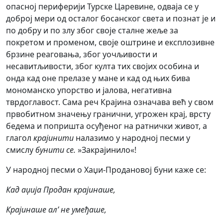
опасној периферији Турске Царевине, одваја се у
доброј мери од осталог босанског света и познат је и
по добру и по злу због своје сталне жеље за
покретом и променом, своје оштрине и експлозивне
брзине реаговања, због уочљивости и
несавитљивости, због култа тих својих особина и
онда кад оне прелазе у мане и кад од њих бива
мономанско упорство и јалова, негативна
тврдоглавост. Сама реч Крајина означава већ у свом
првобитном значењу гранични, угрожен крај, врсту
бедема и попришта осуђеног на ратнички живот, а
глагол
крајинити
налазимо у народној песми у
смислу
бунити се.
»Закрајинило«!
У народној песми о Хаџи-Продановој буни каже се:
Кад аџија Продан крајинаше,
Крајинаше ал’ не умеђаше,