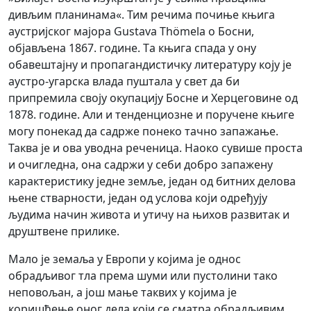
дивљим планинама«. Тим речима почиње књига
аустријског мајора Gustava Тhömela о Босни,
објављена 1867. године. Tа књига спада у ону
обавештајну и пропагандистичку литературу кoју је
аустро-угарска влада пуштала у свет да би
припремила своју окупацију Босне и Херцеговине од
1878. године. Али и тенденциозне и поручене књиге
могу понекад да садрже понеко тачно запажање.
Таква је и ова уводна реченица. Наоко сувише проста
и очигледна, она садржи у себи добро запажену
карактеристику једне земље, један од битних делова
њене стварности, један од услова који одређују
људима начин живота и утичу на њихов развитак и
друштвене прилике.
Мало је земаља у Европи у којима је однос
обрадљивог тла према шуми или пустолини тако
неповољан, а још мање таквих у којима је
коришћење оног дела који се сматра обрадљивим