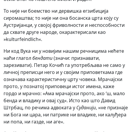
То није ни боемство ни дервишка егзибиција
сиромаштва; то није ни она босанска црта коју су
Аустријанци, у својој фриволности и неспособности
да схвате друге народе, окарактерисали као
»kulturfeindlich«.
Ни код Вука ни у новијим нашим речницима нећете
наћи глагол
бендати
(значи: признавати,
зарезивати). Петар Кочић га употребљава не само у
личној преписци него и у својим приповеткама где
означава карактеристичну црту човека. Мрачајски
прото, у познатој приповеци истог имена, каже
гордо и мрачно: »Ама мрачајски прото, ако ‘ш, мало
бенда и владику и овај суд«. Исто као што Давид
Штрбац, по речима адвоката у
Суданији
, »не признаје
ни Бога ни цара, ни патрике ни владике, ни калуђера
ни попа, ни газде, ни аге«.