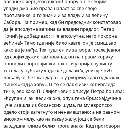
босанско-херцеговачком Сабору он је својим
упадицама био права напаст за све своје
противнике, а то значи и за владу и за већину
Сабора. На пример, кад би председник констатовао
да је апсолутна већина за владин предлог, Петар
Кочић је добацивао: »Не апсолутна, него покорна
већина!« Тамо где није било кавге, он је смишљао
како да је нађе. Тек пуштен из затвора, после једног
од својих дужих тамновања, он на првом кораку
проводи свој крајишки пркос и у пријавну листу
хотела, у рубрику »одакле долази?«, уписује: »Из
Бањалуке, без жандара«, а у рубрику »дан одласка«
пише: »кад ја хоћу«. Што се пак физичког изгледа
тиче, ево како П. Слијепчевић описује Петра Кочића:
»Крупан и јак, велика ока, опуштена брка; хајдучина
јуче изашла из босанских шума, па му европско
одело стоји затегнуто и ненамештено; а на равном
високом челу, као на какву жалу, још се бели
ваздушна плима белих пропланака. Кад проговори