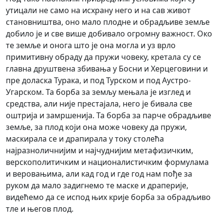
утицали не само на исхрану него и на сав живот
становништва, оно мало плодне и обрадљиве земље
добило је и све више добивало огромну важност. Око
те земље и онога што је она могла и уз врло
примитивну обраду да пружи човеку, кретала су се
главна друштвена збивања у Босни и Херцеговини и
пре доласка Турака, и под Турском и под Аустро-
Угарском. Та борба за земљу мењала је изглед и
средства, али није престајала, него је бивала све
оштрија и замршенија. Та борба за парче обрадљиве
земље, за плод који она може човеку да пружи,
маскирала се и драпирала у току столећа
најразноличнијим и најчуднијим метафизичким,
верскополитичким и националистичким формулама
и веровањима, али кад год и где год нам пође за
руком да мало задигнемо те маске и драперије,
видећемо да се испод њих крије борба за обрадљиво
тле и његов плод.