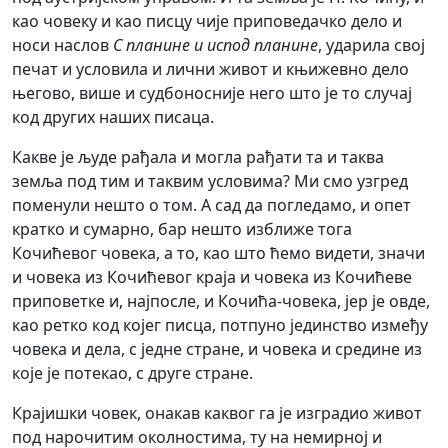
као човеку и као писцу чије приповедачко дело и
носи наслов
С планине и испод планине
, ударила свој
печат и условила и лични живот и књижевно дело
његово, више и судбоносније него што је то случај
код других наших писаца.
Какве је људе рађала и могла рађати та и таква
земља под тим и таквим условима? Ми смо узгред
поменули нешто о том. А сад да погледамо, и опет
кратко и сумарно, бар нешто изближе тога
Кочићевог човека, а то, као што ћемо видети, значи
и човека из Кочићевог краја и човека из Кочићеве
приповетке и, најпосле, и Кочића-човека, јер је овде,
као ретко код којег писца, потпуно јединство између
човека и дела, с једне стране, и човека и средине из
које је потекао, с друге стране.
Крајишки човек, онакав каквог га је изградио живот
под нарочитим околностима, ту на немирној и