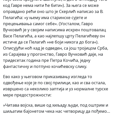
код Гавре нема нити ће бити«). За њега се може
оправдано рећи оно што је Скерлић написао за В.
Пелагића: »у њему има старинске сујете и
прецењивања самог себе«. (Уосталом, Гавро
Вучковић је у својим написима искрен поштовалац
Васе Пелагића, а као најлепшу црту Пелагићеву он
истиче да се Пелагић »не боји никога до бога«).
Описујући ноћ кад је одведен, са још тројицом Срба,
из Сарајева у прогонство, Гавро Вучковић даје, на
тридесетак година пре Петра Кочића, једну
фантастичну и потпуно кочићевску слику.
Ево како у његовом приказивању изгледа то
одвођење које је по свој прилици, као и сва остала,
извршено са неколико заптија и уз нормалне турске
мере предострожности:
»Читава војска, више од хиљаду људи, под оштрим и
шиљатим бајонетом чека нас четворицу да пођемо…