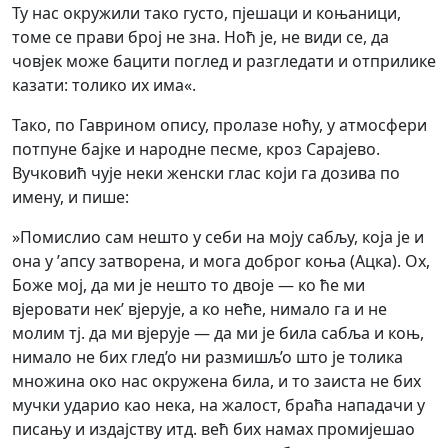
Ту нас окружили тако густо, пјешаци и коњаници,
томе се прави број не зна. Ноћ је, не види се, да
човјек може бацити поглед и разгледати и отприлике
казати: толико их има«.
Тако, по Гаврином опису, пролазе ноћу, у атмосфери
потпуне бајке и народне песме, кроз Сарајево.
Вучковић чује неки женски глас који га дозива по
имену, и пише:
»Помислио сам нешто у себи на моју сабљу, која је и
она у ’апсу затворена, и мога доброг коња (Ацка). Ох,
Боже мој, да ми је нешто то двоје — ко ће ми
вјеровати нек’ вјерује, а ко неће, нимало га и не
молим тј. да ми вјерује — да ми је била сабља и коњ,
нимало не бих глед’о ни размишљ’о што је толика
множина око нас окружена била, и то заиста не бих
мучки ударио као нека, на жалост, браћа нападачи у
писању и издајству итд. већ бих намах промијешао