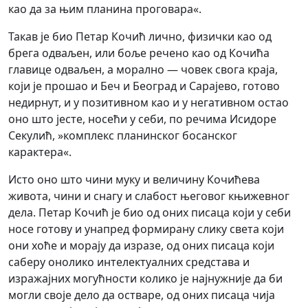
као да за њим планина проговара«.
Такав је био Петар Кочић лично, физички као од
брега одваљен, или боље речено као од Кочића
главице одваљен, а морално — човек свога краја,
који је прошао и Беч и Београд и Сарајево, готово
недирнут, и у позитивном као и у негативном остао
оно што јесте, носећи у себи, по речима Исидоре
Секулић, »комплекс планинског босанског
карактера«.
Исто оно што чини муку и величину Кочићева
живота, чини и снагу и слабост његовог књижевног
дела. Петар Кочић је био од оних писаца који у себи
носе готову и унапред формирану слику света који
они хоће и морају да изразе, од оних писаца који
саберу онолико интелектуалних средстава и
изражајних могућности колико је најнужније да би
могли своје дело да остваре, од оних писаца чија