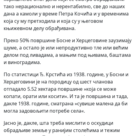
тако нерационално и нерентабилно, све до наших
дана а камоли у време Петра Кочића и у временима
која су му претходила и која су у његовом
књижевном делу обрађивана.
Преко 50% површине Босне и Херцеговине заузимају
шуме, а остало је или непродуктивно тле или већим
делом под ливадама, а мањим под њивама, баштама
и виноградима.
По статистици Ђ. Крстића из 1938. године, у Босни и
Херцеговини је на породицу од шест чланова
отпадало 5.52 хектара површине »која се може
копати, орати или косити«. И та је површина и тада,
дакле 1938. године, сматрана »сувише малена да би
могла задовољити потребе села«.
Јасно је, дакле, шта треба мислити о оскудици
обрадљиве земље у ранијим столећима и тежим