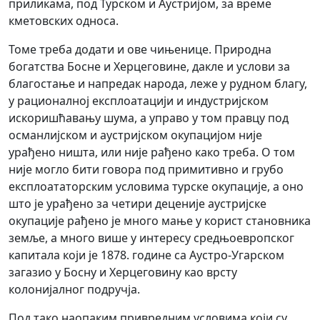
приликама, под Турском и Аустријом, за време
кметовских односа.
Томе треба додати и ове чињенице. Природна
богатства Босне и Херцеговине, дакле и услови за
благостање и напредак народа, леже у рудном благу,
у рационалној експлоатацији и индустријском
искоришћавању шума, а управо у том правцу под
османлијском и аустријском окупацијом није
урађено ништа, или није рађено како треба. О том
није могло бити говора под примитивно и грубо
експлоататорским условима турске окупације, а оно
што је урађено за четири деценије аустријске
окупације рађено је много мање у корист становника
земље, а много више у интересу средњоевропског
капитала који jе 1878. године са Аустро-Угарском
загазио у Босну и Херцеговину као врсту
колонијалног подручја.
Под тако наопаким привредним условима који су