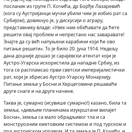
посланик из групе П. Кочића, др Борђе Лазаревић
(кога су Аустријанци мучки убили чим је избио рат са
Србијом), довикнуо је, у дискусији о аграру,
представнику владе: »Увек нам обећавате да ћете
решити овај проблем и непрестано нас заваравате!
Знајте да су већ напуњени карабини који ће ово
питање решити«. То је било 20. jуна 1914. Недељу
дана доцније дошао је сарајевски атентат који је
Аустро-Угарска искористила да нападне Србиу, из
тога се распламсао први светски империјалистички
рат, који је збрисао Аустро-Угарску Монархију.
Питање земље у Босни и Херцеговини решаваће
друге снаге и на друге начине.
Таква је, сумарно (исувише сумарно!) казано, била та
земља, »дивљим планинама изукрштани вилајет
Босна«, земља са мало обрадљивог тла и са
монструозним кметовким системом и под турском и
под аустријском управом. И та земља је П. Кочићу, и