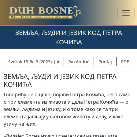
ЗЕМЉА, ЉУДИ И ЈЕЗИК КОД ПЕТРА
КОЧИЋА
Svezak 18 Br. 3 (2023): Jul
Ivo Andrić
Printaj
PDF
ЗЕМЉА, ЉУДИ И ЈЕЗИК КОД ПЕТРА
КОЧИЋА
Говорићу не о целој појави Петра Кочића, него само
о три елемента из живота и дела Петра Кочића — о
земљи, људима и језику, и о томе како се та три
елемента јављају у његовом животу и делу, и како
утичу на њих.
»Вилајет Босна изукрштан је у свима правцима