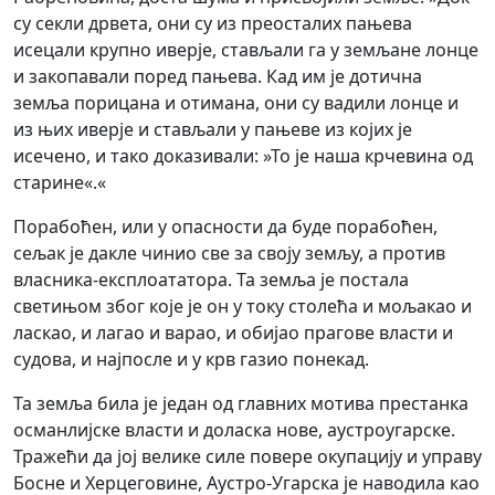
су секли дрвета, они су из преосталих пањева
исецали крупно иверје, стављали га у земљане лонце
и закопавали поред пањева. Кад им је дотична
земља порицана и отимана, они су вадили лонце и
из њих иверје и стављали у пањеве из којих је
исечено, и тако доказивали: »То је наша крчевина од
старине«.«
Порабоћен, или у опасности да буде порабоћен,
сељак је дакле чинио све за своју земљу, а против
власника-експлоататора. Та земља је постала
светињом због које је он у току столећа и мољакао и
ласкао, и лагао и варао, и обијао прагове власти и
судова, и најпосле и у крв газио понекад.
Та земља била је један од главних мотива престанка
османлијске власти и доласка нове, аустроугарске.
Тражећи да јој велике силе повере окупацију и управу
Босне и Херцеговине, Аустро-Угарска је наводила као