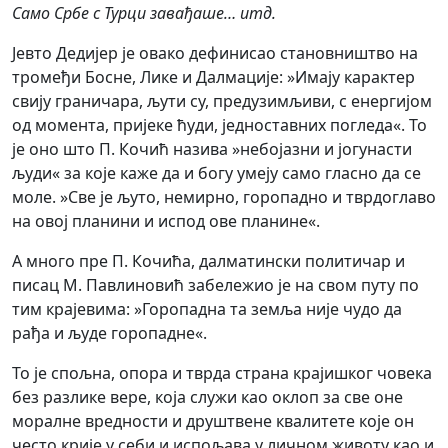
Само Србе с Турци завађаше… итд.
Јевто Дедијер је овако дефинисао становништво на
тромеђи Босне, Лике и Далмације: »Имају карактер
свију граничара, љути су, предузимљиви, с енергијом
од момента, пријеке ћуди, једноставних погледа«. То
је оно што П. Кочић назива »небојазни и јогунасти
људи« за које каже да и богу умеју само гласно да се
моле. »Све је љуто, немирно, горопадно и тврдоглаво
на овој планини и испод ове планине«.
А много пре П. Кочића, далматински политичар и
писац М. Павлиновић забележио је на свом путу по
тим крајевима: »Горопадна та земља није чудо да
рађа и људе горопадне«.
То је спољна, опора и тврда страна крајишког човека
без разлике вере, која служи као оклоп за све оне
моралне вредности и друштвене квалитете које он
често крије у себи и испољава у личном животу као и