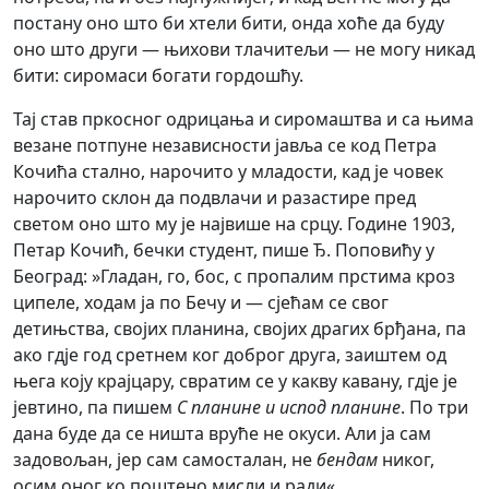
постану оно што би хтели бити, онда хоће да буду
оно што други — њихови тлачитељи — не могу никад
бити: сиромаси богати гордошћу.
Тај став пркосног одрицања и сиромаштва и са њима
везане потпуне независности јавља се код Петра
Кочића стално, нарочито у младости, кад је човек
нарочито склон да подвлачи и разастире пред
светом оно што му је највише на срцу. Године 1903,
Петар Кочић, бечки студент, пише Ђ. Поповићу у
Београд: »Гладан, го, бос, с пропалим прстима кроз
ципеле, ходам ја по Бечу и — сјећам се свог
детињства, својих планина, својих драгих брђана, па
ако гдје год сретнем ког доброг друга, заиштем од
њега коју крајцару, свратим се у какву кавану, гдје је
јевтино, па пишем
С планине и испод планине
. По три
дана буде да се ништа вруће не окуси. Али ја сам
задовољан, јер сам самосталан, не
бендам
никог,
осим оног ко поштено мисли и ради«.