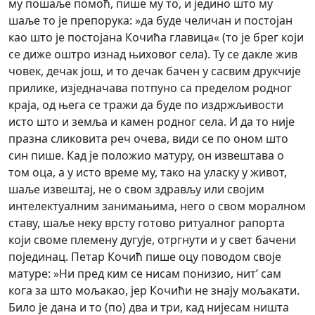
му пошаље помоћ, пише му то, и једино што му
шаље то је препорука: »да буде челичан и постојан
као што је постојана Кочића главица« (то је брег који
се диже оштро изнад њиховог села). Ту се дакле жив
човек, дечак још, и то дечак бачен у сасвим друкчије
прилике, изједначава потпуно са пределом родног
краја, од њега се тражи да буде по издржљивости
исто што и земља и камен родног села. И да то није
празна сликовита реч очева, види се по оном што
син пише. Кад је положио матуру, он извештава о
том оца, а у исто време му, тако на уласку у живот,
шаље извештај, не о свом здрављу или својим
интелектуалним занимањима, него о свом моралном
ставу, шаље неку врсту готово ритуалног рапорта
који своме племену дугује, отргнути и у свет бачени
појединац. Петар Кочић пише оцу поводом своје
матуре: »Ни пред ким се нисам понизио, нит’ сам
кога за што мољакао, јер Кочићи не знају мољакати.
Било је дана и то (по) два и три, кад нијесам ништа