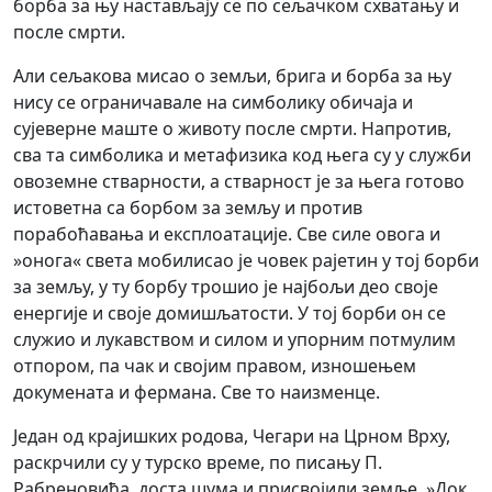
борба за њу настављају се по сељачком схватању и
после смрти.
Али сељакова мисао о земљи, брига и борба за њу
нису се ограничавале на симболику обичаја и
сујеверне маште о животу после смрти. Напротив,
сва та симболика и метафизика код њега су у служби
овоземне стварности, а стварност је за њега готово
истоветна са борбом за земљу и против
порабоћавања и експлоатације. Све силе овога и
»онога« света мобилисао је човек рајетин у тој борби
за земљу, у ту борбу трошио је најбољи део своје
енергије и своје домишљатости. У тој борби он се
служио и лукавством и силом и упорним потмулим
отпором, па чак и својим правом, изношењем
докумената и фермана. Све то наизменце.
Један од крајишких родова, Чегари на Црном Врху,
раскрчили су у турско време, по писању П.
Рабреновића, доста шума и присвојили земље. »Док