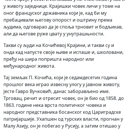
у животу заједнице. Крајишки човек личи у томе на
оног француског државника који је, кад би му
пребацивали његову опорост и оштрину према
људима, одговарао да је споља трновит и бодљикав,
али да његове руже цвату у унутрашњности.
Такви су људи на Кочићевој Крајини, и такви су и
онда кад напусте своје њиве и испаше и, школовани,
пређу на шира попришта народног или
међународног живота.
Тај земљак П. Кочића, који је седамдесетих година
прошлог века играо извесну улогу у јавном животу,
јесте Гавро Вучковић, данас заборављено име.
Трговац, речит и отресит човек, он је био од 1858. до
1863. године нека врста политичког човека и
народног представника босанског код Цариградске
патријаршије. Ухапшен од турских власти, прогнан у
Малу Азију, он је побегао у Русију, а затим отишао у