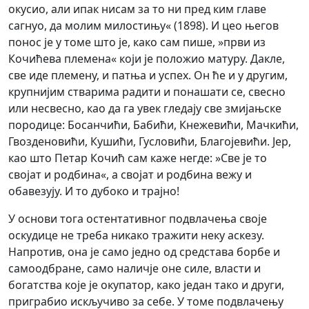
окусио, али ипак нисам за то ни пред ким главе
сагнуо, да молим милостињу« (1898). И цео његов
понос је у томе што је, како сам пише, »први из
Кочићева племена« који је положио матуру. Дакле,
све иде племену, и патња и успех. Он ће и у другим,
крупнијим стварима радити и понашати се, свесно
или несвесно, као да га увек гледају све змијањске
породице: Босанчићи, Бабићи, Кнежевићи, Мачкићи,
Гвозденовићи, Кушићи, Гусловићи, Благојевићи. Јер,
као што Петар Кочић сам каже негде: »Све је то
својат и родбина«, а својат и родбина вежу и
обавезују. И то дубоко и трајно!
У основи тога остентативног подвлачења своје
оскудице не треба никако тражити неку аскезу.
Напротив, она је само једно од средстава борбе и
самоодбране, само наличје оне силе, власти и
богатства које је окупатор, како један тако и други,
приграбио искључиво за себе. У томе подвлачењу