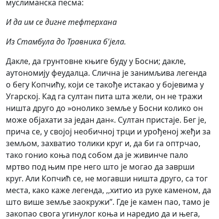
муслиманска песма:
И да им се дигне тефтерхана
Из Стамбула до Травника б'јела.
Дакле, да грунтовне књиге буду у Босни; дакле,
аутoномију феудалца. Слична је занимљива легенда
о бегу Копчићу, који се такође истакао у бојевима у
Угарској. Кад га султан пита шта жели, он не тражи
ништа друго до »онолико земље у Босни колико он
може објахати за један дан«. Султан пристaje. Бег је,
прича се, у својој необичној трци и урођеној жеђи за
земљом, захватио толики круг и, да би га оптрчао,
тако гонио коња под собом да је живинче пало
мртво под њим пре него што је могао да заврши
круг. Али Копчић се, не могавши ништа друго, са тог
места, како каже легенда, ,,хитио из руке каменом, да
што више земље заокружи’’. Где је камен пао, тамо је
закопао свога угинулог коња и наредио да и њега,