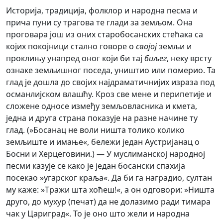
Историја, традиција, фолклор и народна песма и
прича пуни су трагова те глади за земљом. Она
проговара још из оних старобосанских стећака са
којих покојници стално говоре о
својој
земљи и
проклињу унапред оног који би тај
биљег
, неку врсту
ознаке земљишног поседа, уништио или померио. Та
глад је дошла дo својих наjдраматичнијих израза под
османлијском влашћу. Кроз све мене и перипетије и
сложене односе измeђу земљовласника и кмета,
једна и друга страна показује на разне начине ту
глад. (»Босанац не воли ништа толико коликo
земљиште и имање«, бележи један Аустријанац о
Босни и Херцеговини.) — У муслиманској народној
песми казује се како је један босански спахија
посекао »угарског краља«. Да би га наградио, султан
му каже: »Tражи штa хоћеш!«, а он одговори: »Ништа
друго, до мухур (печат) да не долазимо ради тимара
чак у Цариград«. To je оно што жели и народна