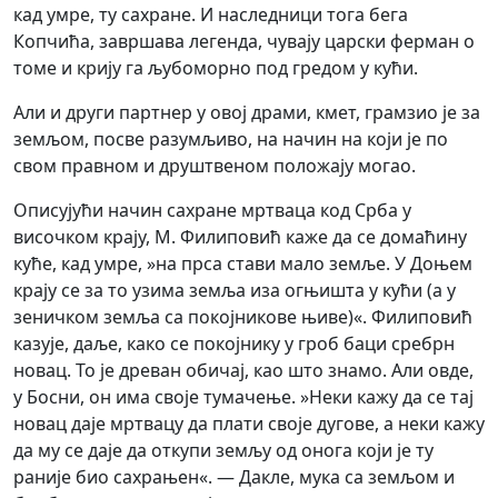
кад умре, ту сахране. И наследници тога бега
Копчића, завршава легенда, чувају царски ферман о
томе и крију га љубоморно под гредом у кући.
Али и други партнер у овој драми, кмет, грамзио је за
земљом, посве разумљиво, на начин на који је по
свом правном и друштвеном положају могао.
Описујући начин сахране мртваца код Срба у
височком крају, М. Филиповић каже да се домаћину
куће, кад умре, »на прса стави мало земље. У Доњем
крају се за то узима земља иза огњишта у кући (а у
зеничком земља са покојникове њиве)«. Филиповић
казује, даље, како се покојнику у гроб баци сребрн
новац. То је древан обичај, као што знамо. Али овде,
у Босни, он има своје тумачење. »Неки кажу да се тај
новац даје мртвацу да плати своје дугове, а неки кажу
да му се даје да откупи земљу од онога који је ту
раније био сахрањен«. — Дакле, мука са земљом и