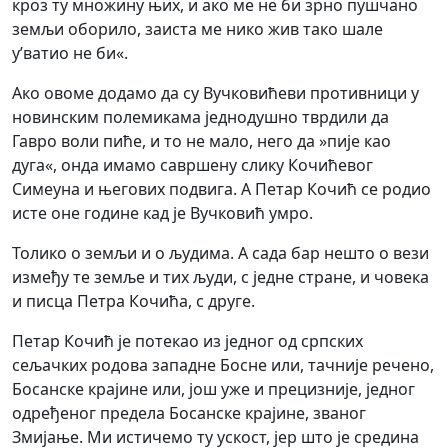
кроз ту множину њих, и ако ме не би зрно пушчано
земљи оборило, заиста ме нико жив тако шале
у’ватио не би«.
Ако овоме додамо да су Вучковићеви противници у
новинским полемикама једнодушно тврдили да
Гавро воли пиће, и то не мало, него да »пије као
дуга«, онда имамо савршену слику Кочићевог
Симеуна и његових подвига. А Петар Кочић се родио
исте оне године кад је Вучковић умро.
Толико о земљи и о људима. А сада бар нешто о вези
између те земље и тих људи, с једне стране, и човека
и писца Петра Кочића, с друге.
Петар Кочић је потекао из једног од српских
сељачких родова западне Босне или, тачније речено,
Босанске крајине или, још уже и прецизније, једног
одређеног предела Босанске крајине, званог
Змијање. Ми истичемо ту ускост, јер што је средина