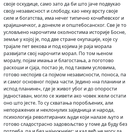
своје оскудице, само зато да би што јаче подвукао
своју независност и слободу, као неку врсту своје
силе и богатства, има нечег типично кочићевског и
крајишничког, а донекле и општебосанског. Све је то
условљено нарочитим околностима историје Босне,
земље у којој је, под две стране окупације, које су
трајале пет векова и под којима је раја морала
развијати свој нарочити морал. По том њеном
моралу, појам имања и благостања, а поготово
раскоши и сјаја, постао је, под таквим условима,
готово неспојив са појмом независности, поноса, па
и самог основног појма части. Једино »на планини и
испод планине«, где је живот убог и до опорости
једноставан, могло се живети ако човек жели остати
оно што јесте. То су схватања поробљених, али
непоражених и неклонулих заједница и народа,
психологија револтираних људи који налазе љуто и
готово сладострасно задовољство у томе да буду без
потреба, па и без најнужнијег; и кад већ не могу да