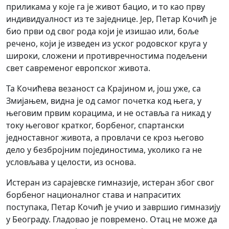
приликама у које га је живот бацио, и то као прву
индивидуалност из те заједнице. Јер, Петар Кочић је
био први од свог рода који је изишао или, боље
речено, који је изведен из уског родовског круга у
широки, сложени и противречностима подељени
свет савременог европског живота.
Та Кочићева везаност са Крајином и, још уже, са
Змијањем, видна је од самог почетка код њега, у
његовим првим корацима, и не оставља га никад у
току његовог кратког, борбеног, спартански
једноставног живота, а провлачи се кроз његово
дело у безбројним појединостима, уколико га не
условљава у целости, из основа.
Истеран из сарајевске гимназије, истеран због свог
борбеног националног става и напраситих
поступака, Петар Кочић је учио и завршио гимназију
у Београду. Гладовао је повремено. Отац не може да