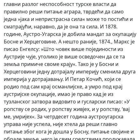
главни разлог неспособност турске власти да
правилно реши питање аграра, тврдећи да само
једна »јака и непристрасна сила« може то постићи и
сматрајући, наравно, да је она та сила. И 1878.
године, Аустро-Угарска је добила мандат за окупацију
Босне и Херцеговине. А нешто раније, 1874., Маркс је
писао Енгелсу: »Што човек више појединости из
Аустрије чује, утолико је више осведочен да се та
земља примиче своме крају«. Тако је у Босни и
Херцеговини једну дотрајалу империју сменила друга
империја у дотрајавању. И Петар Кочић, који се
родио под сам крај османлијске, а умро под крај
аустријске окупације, имао је право кад је из
тузланског затвора видовито и гусларски писао: »У
ропству се родих, у ропству живјех, и у ропству, ‘вај
ме, умријех«. За четрдесет година аустроугарска
управа није успела, није хтела да реши главно
питање због кога је дошла у Босну, питање својине и
обраде земље, него је свим средствима продужавала