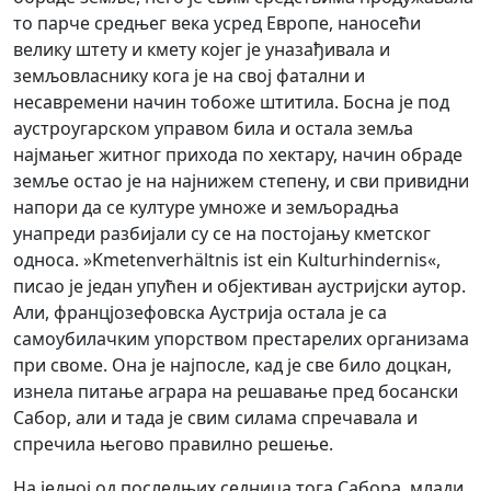
то парче средњег века усред Европе, наносећи
велику штету и кмету којег је уназађивала и
земљовласнику кога је на свој фатални и
несавремени начин тобоже штитила. Босна је под
аустроугарском управом била и остала земља
најмањег житног прихода по хектару, начин обраде
земље остао је на најнижем степену, и сви привидни
напори да се културе умноже и земљорадња
унапреди разбијали су се на постојању кметског
односа. »Kmetenverhältnis ist ein Kulturhindernis«,
писао је један упућен и објективан аустријски аутор.
Али, францјозефовска Аустрија остала је са
самоубилачким упорством престарелих организама
при своме. Она је најпосле, кад је све било доцкан,
изнела питање аграра на решавање пред босански
Сабор, али и тада је свим силама спречавала и
спречила његово правилно решење.
На једној од последњих седница тога Сабора, млади