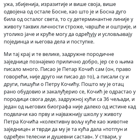
ужа, збијенија, изразитије и више своја, више
одвојена од остале Босне, као што је и Босна дуго
била од осталог света, то су детерминантне линије у
животу таквих личности строже, чвршће и оштрије, и
утолико јаче и круће могу да одређују и условљавају
појединца и његова дела и поступке.
Ми тај крај и те велике, задружне породичне
заједнице познајемо прилично добро, јер се о њима
писало много. Писао је Петар Кочић сам (он, право
говорећи, није друго ни писао до то), а писали су и
други, пишући о Петру Кочићу. Пошто му је отац
рано обудовио и закалуђерио се, Кочић је одрастао у
породици свога деде, задружној кући са 36 чељади, и
један од његових биографа није далеко од истине кад
подвлачи као прву и најважнију школу у животу
Петра Кочића »колективну вољу куће као животне
заједнице« и тврди да му је та кућа дала »потпун и
одређен телесни и душевни састав«. У ствари, у