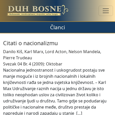
Članci
Citati o nacionalizmu
Danilo Kiš
,
Karl Marx
,
Lord Acton
,
Nelson Mandela
,
Pierre Trudeau
Svezak 04 Br. 4 (2009): Oktobar
Nacionalna jednostranost i uskogrudost postaju sve
manje moguće i iz brojnih nacionalnih i lokalnih
književnosti rađa se jedna svjetska književnost. – Karl
Max Udruživanje raznih nacija u jednu državu je isto
toliko neophodan uslov za civilizovan život koliko i
udruživanje ljudi u društvu. Tamo gdje se podudaraju
političke i nacionalne međe, društvo prestaje da
napreduje i narodi zapadaju u stanje [
…
]