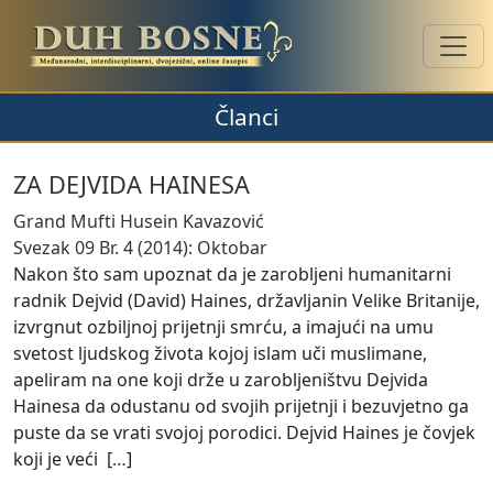
Članci
ZA DEJVIDA HAINESA
Grand Mufti Husein Kavazović
Svezak 09 Br. 4 (2014): Oktobar
Nakon što sam upoznat da je zarobljeni humanitarni
radnik Dejvid (David) Haines, državljanin Velike Britanije,
izvrgnut ozbiljnoj prijetnji smrću, a imajući na umu
svetost ljudskog života kojoj islam uči muslimane,
apeliram na one koji drže u zarobljeništvu Dejvida
Hainesa da odustanu od svojih prijetnji i bezuvjetno ga
puste da se vrati svojoj porodici. Dejvid Haines je čovjek
koji je veći [
…
]