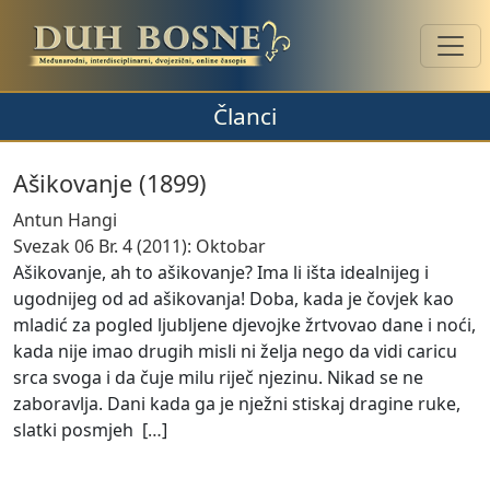
Članci
Ašikovanje (1899)
Antun Hangi
Svezak 06 Br. 4 (2011): Oktobar
Ašikovanje, ah to ašikovanje? Ima li išta idealnijeg i
ugodnijeg od ad ašikovanja! Doba, kada je čovjek kao
mladić za pogled ljubljene djevojke žrtvovao dane i noći,
kada nije imao drugih misli ni želja nego da vidi caricu
srca svoga i da čuje milu riječ njezinu. Nikad se ne
zaboravlja. Dani kada ga je nježni stiskaj dragine ruke,
slatki posmjeh [
…
]