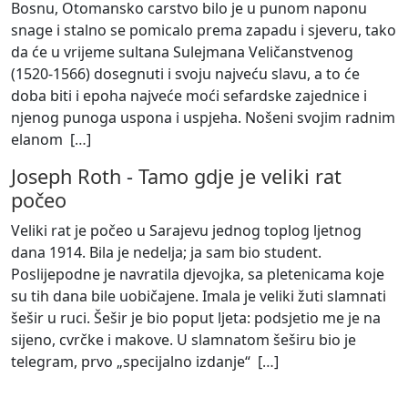
Bosnu, Otomansko carstvo bilo je u punom naponu
snage i stalno se pomicalo prema zapadu i sjeveru, tako
da će u vrijeme sultana Sulejmana Veličanstvenog
(1520-1566) dosegnuti i svoju najveću slavu, a to će
doba biti i epoha najveće moći sefardske zajednice i
njenog punoga uspona i uspjeha. Nošeni svojim radnim
elanom [
…
]
Joseph Roth
-
Tamo gdje je veliki rat
počeo
Veliki rat je počeo u Sarajevu jednog toplog ljetnog
dana 1914. Bila je nedelja; ja sam bio student.
Poslijepodne je navratila djevojka, sa pletenicama koje
su tih dana bile uobičajene. Imala je veliki žuti slamnati
šešir u ruci. Šešir je bio poput ljeta: podsjetio me je na
sijeno, cvrčke i makove. U slamnatom šeširu bio je
telegram, prvo „specijalno izdanje“ [
…
]