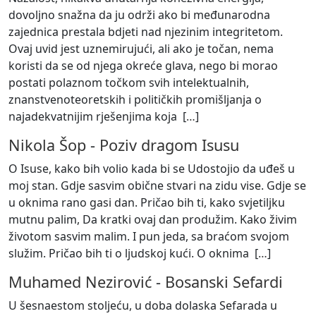
dovoljno snažna da ju održi ako bi međunarodna
zajednica prestala bdjeti nad njezinim integritetom.
Ovaj uvid jest uznemirujući, ali ako je točan, nema
koristi da se od njega okreće glava, nego bi morao
postati polaznom točkom svih intelektualnih,
znanstvenoteoretskih i političkih promišljanja o
najadekvatnijim rješenjima koja [
…
]
Nikola Šop
-
Poziv dragom Isusu
O Isuse, kako bih volio kada bi se Udostojio da uđeš u
moj stan. Gdje sasvim obične stvari na zidu vise. Gdje se
u oknima rano gasi dan. Pričao bih ti, kako svjetiljku
mutnu palim, Da kratki ovaj dan produžim. Kako živim
životom sasvim malim. I pun jeda, sa braćom svojom
služim. Pričao bih ti o ljudskoj kući. O oknima [
…
]
Muhamed Nezirović
-
Bosanski Sefardi
U šesnaestom stoljeću, u doba dolaska Sefarada u