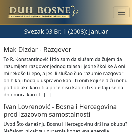
Svezak 03 Br. 1 (2008): Januar
Mak Dizdar
-
Razgovor
To R. Konstantinović Htio sam da slušam da čujem da
razumijem razgovor jednog talasa i jedne školjke A oni
mi rekoše Lijepo, a jesi li slušao čuo razumio razgovor
onih koji hodaju uspravno kao i ti onih koji se dižu nebu
pod oblake kao i ti a ptice nisu kao ni ti spuštaju se na
dno mora kao i ti [
…
]
Ivan Lovrenović
-
Bosna i Hercegovina
pred izazovom samostalnosti
Uvod Što današnju Bosnu i Hercegovinu drži na okupu?
Nažalost, nikakva unutarnja kohezivna energija,