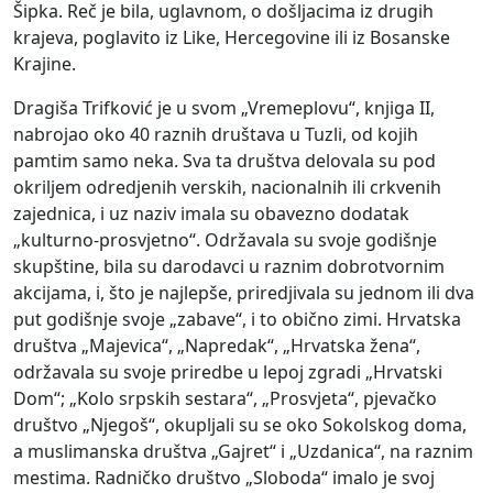
Šipka. Reč je bila, uglavnom, o došljacima iz drugih
krajeva, poglavito iz Like, Hercegovine ili iz Bosanske
Krajine.
Dragiša Trifković je u svom „Vremeplovu“, knjiga II,
nabrojao oko 40 raznih društava u Tuzli, od kojih
pamtim samo neka. Sva ta društva delovala su pod
okriljem odredjenih verskih, nacionalnih ili crkvenih
zajednica, i uz naziv imala su obavezno dodatak
„kulturno-prosvjetno“. Održavala su svoje godišnje
skupštine, bila su darodavci u raznim dobrotvornim
akcijama, i, što je najlepše, priredjivala su jednom ili dva
put godišnje svoje „zabave“, i to obično zimi. Hrvatska
društva „Majevica“, „Napredak“, „Hrvatska žena“,
održavala su svoje priredbe u lepoj zgradi „Hrvatski
Dom“; „Kolo srpskih sestara“, „Prosvjeta“, pjevačko
društvo „Njegoš“, okupljali su se oko Sokolskog doma,
a muslimanska društva „Gajret“ i „Uzdanica“, na raznim
mestima. Radničko društvo „Sloboda“ imalo je svoj