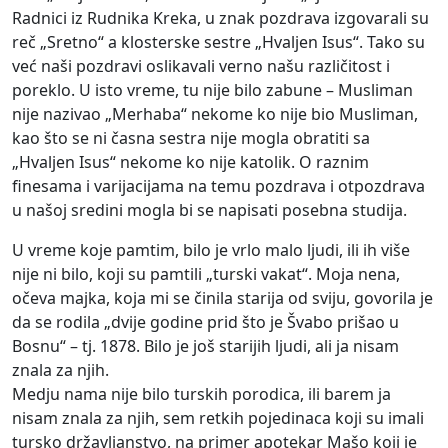
Radnici iz Rudnika Kreka, u znak pozdrava izgovarali su
reč „Sretno“ a klosterske sestre „Hvaljen Isus“. Tako su
već naši pozdravi oslikavali verno našu različitost i
poreklo. U isto vreme, tu nije bilo zabune – Musliman
nije nazivao „Merhaba“ nekome ko nije bio Musliman,
kao što se ni časna sestra nije mogla obratiti sa
„Hvaljen Isus“ nekome ko nije katolik. O raznim
finesama i varijacijama na temu pozdrava i otpozdrava
u našoj sredini mogla bi se napisati posebna studija.
U vreme koje pamtim, bilo je vrlo malo ljudi, ili ih više
nije ni bilo, koji su pamtili „turski vakat“. Moja nena,
očeva majka, koja mi se činila starija od sviju, govorila je
da se rodila „dvije godine prid što je Švabo prišao u
Bosnu“ – tj. 1878. Bilo je još starijih ljudi, ali ja nisam
znala za njih.
Medju nama nije bilo turskih porodica, ili barem ja
nisam znala za njih, sem retkih pojedinaca koji su imali
tursko državljanstvo, na primer apotekar Mašo koji je