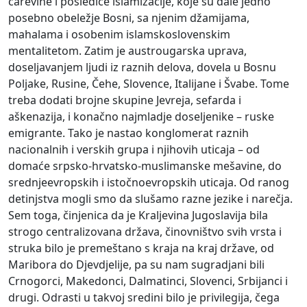
carevine i posledice islamizacije, koje su dale jedno
posebno obeležje Bosni, sa njenim džamijama,
mahalama i osobenim islamskoslovenskim
mentalitetom. Zatim je austrougarska uprava,
doseljavanjem ljudi iz raznih delova, dovela u Bosnu
Poljake, Rusine, Čehe, Slovence, Italijane i Švabe. Tome
treba dodati brojne skupine Jevreja, sefarda i
aškenazija, i konačno najmladje doseljenike – ruske
emigrante. Tako je nastao konglomerat raznih
nacionalnih i verskih grupa i njihovih uticaja – od
domaće srpsko-hrvatsko-muslimanske mešavine, do
srednjeevropskih i istočnoevropskih uticaja. Od ranog
detinjstva mogli smo da slušamo razne jezike i narečja.
Sem toga, činjenica da je Kraljevina Jugoslavija bila
strogo centralizovana država, činovništvo svih vrsta i
struka bilo je premeštano s kraja na kraj države, od
Maribora do Djevdjelije, pa su nam sugradjani bili
Crnogorci, Makedonci, Dalmatinci, Slovenci, Srbijanci i
drugi. Odrasti u takvoj sredini bilo je privilegija, čega