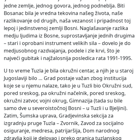
jedne zemlje, jednog govora, jednog podneblja. Biti
Bosanac bila je vredna tekovina našeg života, naše
razlikovanje od drugih, naša vezanost i pripadnost toj
lepoj i jedinstvenoj zemlji Bosni. Naglašavanje razlika
medju ljudima iz Bosne, suprostavljanje jednih drugima
– stari i oprobani instrument velikih sila – dovelo je do
medjusobnog razdvajanja, podele i zle krvi, što je
najveći gubitak i najžalosnija posledica rata 1991-1995.
U to vreme Tuzla je bila okružni centar, a njih je u staroj
Jugoslaviji bilo … Grad postaje važan zbog institucija
koje se u njemu nalaze, tako je u Tuzli bio Okružni sud,
pored sreskog, pa okružni načelnik, pored sreskog,
okružni zatvor, vojni okrug, Gimnazija (tada su bile
samo dve u severoistočnoj Bosni – u Tuzli i u Bjeljini).
Zatim, Šumska uprava, Gradjevinska sekcija za
izgradnju pruge Tuzla – Zvornik, Zavod za socijalno
osiguranje, medresa, patrijaršija, Dom narodnog
zdravlja koji je delovao i preko granica tuzlanskog