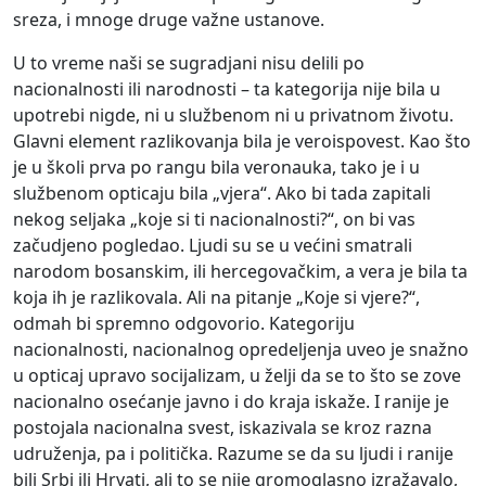
sreza, i mnoge druge važne ustanove.
U to vreme naši se sugradjani nisu delili po
nacionalnosti ili narodnosti – ta kategorija nije bila u
upotrebi nigde, ni u službenom ni u privatnom životu.
Glavni element razlikovanja bila je veroispovest. Kao što
je u školi prva po rangu bila veronauka, tako je i u
službenom opticaju bila „vjera“. Ako bi tada zapitali
nekog seljaka „koje si ti nacionalnosti?“, on bi vas
začudjeno pogledao. Ljudi su se u većini smatrali
narodom bosanskim, ili hercegovačkim, a vera je bila ta
koja ih je razlikovala. Ali na pitanje „Koje si vjere?“,
odmah bi spremno odgovorio. Kategoriju
nacionalnosti, nacionalnog opredeljenja uveo je snažno
u opticaj upravo socijalizam, u želji da se to što se zove
nacionalno osećanje javno i do kraja iskaže. I ranije je
postojala nacionalna svest, iskazivala se kroz razna
udruženja, pa i politička. Razume se da su ljudi i ranije
bili Srbi ili Hrvati, ali to se nije gromoglasno izražavalo,