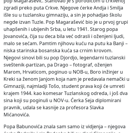
pop Magarašević. Stanovao je s porodicom u crkvenoj
zgradi preko puta Crkve. Njegove ćerke Andja i Smilja
išle su u tuzlansku gimnaziju, a sin je pohadjao školu
negde izvan Tuzle. Pop Magarašević bio je u prvoj grupi
uhapšenih i ubijenih Srba, u letu 1941. Starog popa
Jovanovića, čija su deca bila već odrasli i oženjeni ljudi,
malo se sećam. Pamtim njihovu kuću na putu ka Banji –
niska starinska bosanska kuća sa crnim krovom.
Njegovi sinovi bili su pop Djordjo, legendarni tuzlanski
sveštenik-partizan, pa Drago – fotograf, oženjen
Marom, Hrvaticom, poginuo u NOB-u, Boro inžinjer u
Kreki sa ženom Janjom koja nam je predavala nemački u
Gimnaziji, najmladji Tošo, student prava koji će umreti
krajem 1944. kao komesar Tuzlanskog odreda, i još dva
sina koji su poginuli u NOV-u. Ćerka Seja diplomirani
pravnik, udala se kasnije za profesora Slavka
Mićanovića.
Popa Babunovića znala sam samo iz vidjenja – njegova