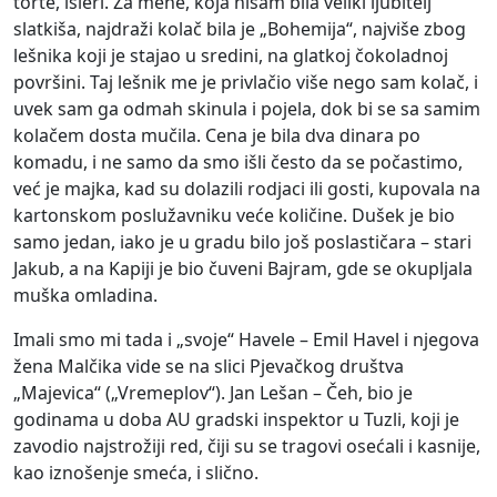
torte, išleri. Za mene, koja nisam bila veliki ljubitelj
slatkiša, najdraži kolač bila je „Bohemija“, najviše zbog
lešnika koji je stajao u sredini, na glatkoj čokoladnoj
površini. Taj lešnik me je privlačio više nego sam kolač, i
uvek sam ga odmah skinula i pojela, dok bi se sa samim
kolačem dosta mučila. Cena je bila dva dinara po
komadu, i ne samo da smo išli često da se počastimo,
već je majka, kad su dolazili rodjaci ili gosti, kupovala na
kartonskom poslužavniku veće količine. Dušek je bio
samo jedan, iako je u gradu bilo još poslastičara – stari
Jakub, a na Kapiji je bio čuveni Bajram, gde se okupljala
muška omladina.
Imali smo mi tada i „svoje“ Havele – Emil Havel i njegova
žena Malčika vide se na slici Pjevačkog društva
„Majevica“ („Vremeplov“). Jan Lešan – Čeh, bio je
godinama u doba AU gradski inspektor u Tuzli, koji je
zavodio najstrožiji red, čiji su se tragovi osećali i kasnije,
kao iznošenje smeća, i slično.