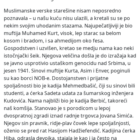
Muslimanske verske starešine nisam neposredno
poznavala – u našu kuću nisu ulazili, a kretali su se po
nekim svojim uhodanim stazama. Najupečatljiviji je bio
muftija Muhamed Kurt, visok, lep starac sa belom
kosom i bradom, i sa ahmedijom oko fesa.
Gospodstven i uzvišen, kretao se medju nama kao neki
istočnjački šeik. Njegova veličina došla je do izražaja kad
se javno usprotivio ustaškom genocidu nad Srbima, u
jesen 1941. Sinovi muftije Kurta, Asim i Enver, poginuli
su kao borci NOB-e. Dostojanstven i prijatne
spoljašnosti bio je kadija Mehmedbašić, čiji su sinovi bili
studenti, a ćerka Sadeta udata za šumarskog inženjera
Kudovića. Nama najbliži bio je kadija Berbić, takoreći
naš komšija. Stanovao je s porodicom u lepoj
dvospratnoj zgradi iznad radnje trgovca Jovana Simića.
Njegov sin pravnik, ridje-plav čovek lepe spoljašnjosti,
oženio se pred rat Hasijom Hadžiefendić. Kadijina ćerka
Hiba, odrasla devojka, stajala je kao i ja često na