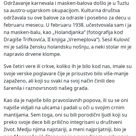
Održavanje karnevala i masken-balova došlo je u Tuzlu
sa austro-ugarskom okupacijom. Kulturna društva
održavala su ove balove za odrasle i posebno za decu u
februaru mesecu. U februaru 1938. učestvovala sam i ja
na masken-balu, kao „Holandjanka“ (fotografija kod
Dragiše Trifkovića, II knjiga „Vremeplova“). Sesil Kulović
mi je sašila žensku holandsku nošnju, a neki stolar mi je
napravio drvene klompe.
Sve četiri vere ili crkve, koliko ih je bilo kod nas, imale su
svoje verske poglavare čije je prisustvo bilo više-manje
zapaženo, ali koji su svaki na svoj način činili deo
šarenila i raznovrsnosti našeg grada.
Kao da je najviše bilo pravoslavnih popova, ili su se oni
najviše vidjali na ulicama i padali u oči u svojim crnim
mantijama. Sem toga, oni su bili porodični ljudi koji su
preko svoje dece bili prilično integrisani u društveni
život. Medju njima najstariji, a meni najprijatniji, bio je