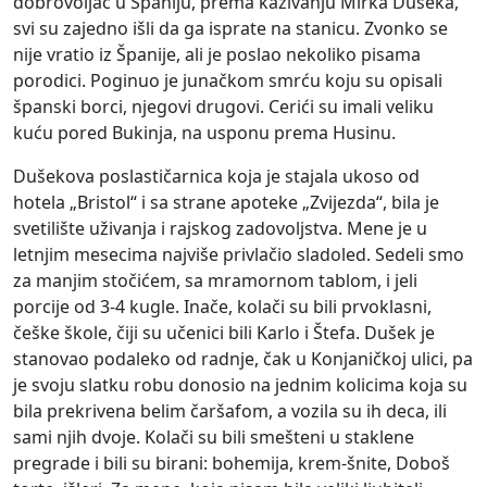
dobrovoljac u Španiju, prema kazivanju Mirka Dušeka,
svi su zajedno išli da ga isprate na stanicu. Zvonko se
nije vratio iz Španije, ali je poslao nekoliko pisama
porodici. Poginuo je junačkom smrću koju su opisali
španski borci, njegovi drugovi. Cerići su imali veliku
kuću pored Bukinja, na usponu prema Husinu.
Dušekova poslastičarnica koja je stajala ukoso od
hotela „Bristol“ i sa strane apoteke „Zvijezda“, bila je
svetilište uživanja i rajskog zadovoljstva. Mene je u
letnjim mesecima najviše privlačio sladoled. Sedeli smo
za manjim stočićem, sa mramornom tablom, i jeli
porcije od 3-4 kugle. Inače, kolači su bili prvoklasni,
češke škole, čiji su učenici bili Karlo i Štefa. Dušek je
stanovao podaleko od radnje, čak u Konjaničkoj ulici, pa
je svoju slatku robu donosio na jednim kolicima koja su
bila prekrivena belim čaršafom, a vozila su ih deca, ili
sami njih dvoje. Kolači su bili smešteni u staklene
pregrade i bili su birani: bohemija, krem-šnite, Doboš