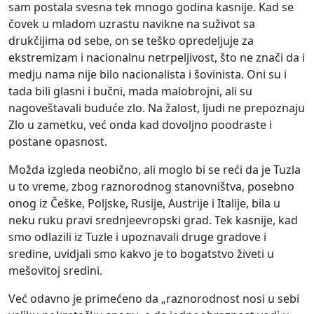
sam postala svesna tek mnogo godina kasnije. Kad se
čovek u mladom uzrastu navikne na suživot sa
drukčijima od sebe, on se teško opredeljuje za
ekstremizam i nacionalnu netrpeljivost, što ne znači da i
medju nama nije bilo nacionalista i šovinista. Oni su i
tada bili glasni i bučni, mada malobrojni, ali su
nagoveštavali buduće zlo. Na žalost, ljudi ne prepoznaju
Zlo u zametku, već onda kad dovoljno poodraste i
postane opasnost.
Možda izgleda neobično, ali moglo bi se reći da je Tuzla
u to vreme, zbog raznorodnog stanovništva, posebno
onog iz Češke, Poljske, Rusije, Austrije i Italije, bila u
neku ruku pravi srednjeevropski grad. Tek kasnije, kad
smo odlazili iz Tuzle i upoznavali druge gradove i
sredine, uvidjali smo kakvo je to bogatstvo živeti u
mešovitoj sredini.
Već odavno je primećeno da „raznorodnost nosi u sebi