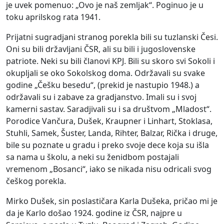
je uvek pomenuo: „Ovo je naš zemljak“. Poginuo je u
toku aprilskog rata 1941.
Prijatni sugradjani stranog porekla bili su tuzlanski Česi.
Oni su bili državljani ČSR, ali su bili i jugoslovenske
patriote. Neki su bili članovi KPJ. Bili su skoro svi Sokoli i
okupljali se oko Sokolskog doma. Održavali su svake
godine „Češku besedu“, (prekid je nastupio 1948.) a
održavali su i zabave za gradjanstvo. Imali su i svoj
kamerni sastav. Saradjivali su i sa društvom „Mladost“.
Porodice Vančura, Dušek, Kraupner i Linhart, Stoklasa,
Stuhli, Samek, Šuster, Landa, Rihter, Balzar, Rička i druge,
bile su poznate u gradu i preko svoje dece koja su išla
sa nama u školu, a neki su ženidbom postajali
vremenom „Bosanci“, iako se nikada nisu odricali svog
češkog porekla.
Mirko Dušek, sin poslastičara Karla Dušeka, pričao mi je
da je Karlo došao 1924. godine iz ČSR, najpre u