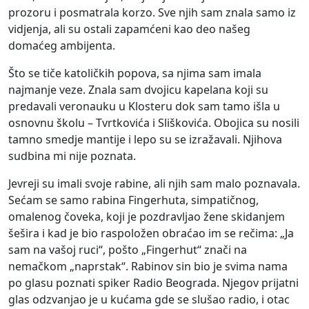
prozoru i posmatrala korzo. Sve njih sam znala samo iz
vidjenja, ali su ostali zapamćeni kao deo našeg
domaćeg ambijenta.
Što se tiče katoličkih popova, sa njima sam imala
najmanje veze. Znala sam dvojicu kapelana koji su
predavali veronauku u Klosteru dok sam tamo išla u
osnovnu školu – Tvrtkovića i Sliškovića. Obojica su nosili
tamno smedje mantije i lepo su se izražavali. Njihova
sudbina mi nije poznata.
Jevreji su imali svoje rabine, ali njih sam malo poznavala.
Sećam se samo rabina Fingerhuta, simpatičnog,
omalenog čoveka, koji je pozdravljao žene skidanjem
šešira i kad je bio raspoložen obraćao im se rečima: „Ja
sam na vašoj ruci“, pošto „Fingerhut“ znači na
nemačkom „naprstak“. Rabinov sin bio je svima nama
po glasu poznati spiker Radio Beograda. Njegov prijatni
glas odzvanjao je u kućama gde se slušao radio, i otac