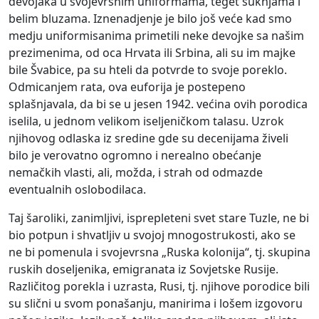
devojaka u svojevrsnim uniformama, teget suknjama i
belim bluzama. Iznenadjenje je bilo još veće kad smo
medju uniformisanima primetili neke devojke sa našim
prezimenima, od oca Hrvata ili Srbina, ali su im majke
bile Švabice, pa su hteli da potvrde to svoje poreklo.
Odmicanjem rata, ova euforija je postepeno
splašnjavala, da bi se u jesen 1942. većina ovih porodica
iselila, u jednom velikom iseljeničkom talasu. Uzrok
njihovog odlaska iz sredine gde su decenijama živeli
bilo je verovatno ogromno i nerealno obećanje
nemačkih vlasti, ali, možda, i strah od odmazde
eventualnih oslobodilaca.
Taj šaroliki, zanimljivi, isprepleteni svet stare Tuzle, ne bi
bio potpun i shvatljiv u svojoj mnogostrukosti, ako se
ne bi pomenula i svojevrsna „Ruska kolonija“, tj. skupina
ruskih doseljenika, emigranata iz Sovjetske Rusije.
Različitog porekla i uzrasta, Rusi, tj. njihove porodice bili
su slični u svom ponašanju, manirima i lošem izgovoru