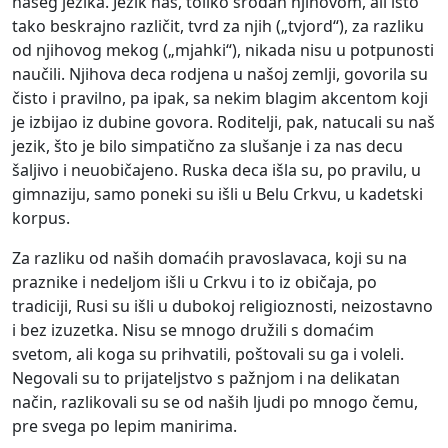
našeg jezika. Jezik naš, toliko srodan njihovom, ali isto
tako beskrajno različit, tvrd za njih („tvjord“), za razliku
od njihovog mekog („mjahki“), nikada nisu u potpunosti
naučili. Njihova deca rodjena u našoj zemlji, govorila su
čisto i pravilno, pa ipak, sa nekim blagim akcentom koji
je izbijao iz dubine govora. Roditelji, pak, natucali su naš
jezik, što je bilo simpatično za slušanje i za nas decu
šaljivo i neuobičajeno. Ruska deca išla su, po pravilu, u
gimnaziju, samo poneki su išli u Belu Crkvu, u kadetski
korpus.
Za razliku od naših domaćih pravoslavaca, koji su na
praznike i nedeljom išli u Crkvu i to iz običaja, po
tradiciji, Rusi su išli u dubokoj religioznosti, neizostavno
i bez izuzetka. Nisu se mnogo družili s domaćim
svetom, ali koga su prihvatili, poštovali su ga i voleli.
Negovali su to prijateljstvo s pažnjom i na delikatan
način, razlikovali su se od naših ljudi po mnogo čemu,
pre svega po lepim manirima.