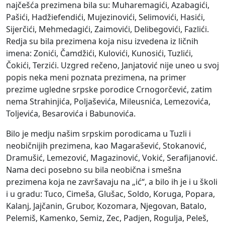
najčešća prezimena bila su: Muharemagići, Azabagići,
Pašići, Hadžiefendići, Mujezinovići, Selimovići, Hasići,
Sijerčići, Mehmedagići, Zaimovići, Delibegovići, Fazlići.
Redja su bila prezimena koja nisu izvedena iz ličnih
imena: Zonići, Čamdžići, Kulovići, Kunosići, Tuzlići,
Čokići, Terzići. Uzgred rečeno, Janjatović nije uneo u svoj
popis neka meni poznata prezimena, na primer
prezime ugledne srpske porodice Crnogorčević, zatim
nema Strahinjića, Poljaševića, Mileusnića, Lemezovića,
Toljevića, Besarovića i Babunovića.
Bilo je medju našim srpskim porodicama u Tuzli i
neobičnijih prezimena, kao Magarašević, Stokanović,
Dramušić, Lemezović, Magazinović, Vokić, Serafijanović.
Nama deci posebno su bila neobična i smešna
prezimena koja ne završavaju na „ić“, a bilo ih je i u školi
i u gradu: Tuco, Cimeša, Glušac, Soldo, Koruga, Popara,
Kalanj, Jajčanin, Grubor, Kozomara, Njegovan, Batalo,
Pelemiš, Kamenko, Semiz, Zec, Padjen, Rogulja, Peleš,