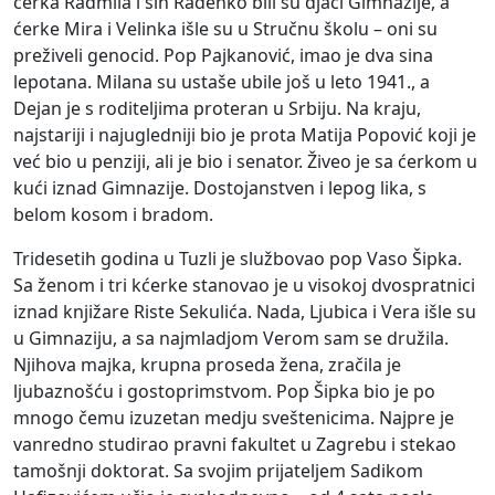
ćerka Radmila i sin Radenko bili su djaci Gimnazije, a
ćerke Mira i Velinka išle su u Stručnu školu – oni su
preživeli genocid. Pop Pajkanović, imao je dva sina
lepotana. Milana su ustaše ubile još u leto 1941., a
Dejan je s roditeljima proteran u Srbiju. Na kraju,
najstariji i najugledniji bio je prota Matija Popović koji je
već bio u penziji, ali je bio i senator. Živeo je sa ćerkom u
kući iznad Gimnazije. Dostojanstven i lepog lika, s
belom kosom i bradom.
Tridesetih godina u Tuzli je službovao pop Vaso Šipka.
Sa ženom i tri kćerke stanovao je u visokoj dvospratnici
iznad knjižare Riste Sekulića. Nada, Ljubica i Vera išle su
u Gimnaziju, a sa najmladjom Verom sam se družila.
Njihova majka, krupna proseda žena, zračila je
ljubaznošću i gostoprimstvom. Pop Šipka bio je po
mnogo čemu izuzetan medju sveštenicima. Najpre je
vanredno studirao pravni fakultet u Zagrebu i stekao
tamošnji doktorat. Sa svojim prijateljem Sadikom