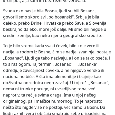
krčili put, a ja sam im bez rezerve verovala.
Svuda oko nas je bila Bosna, ljudi su bili Bosanci,
govorili smo skoro svi „po bosanski“. Srbija je bila
daleko, preko Drine, Hrvatska preko Save, a Slovenija
beskrajno daleko, more još dalje. Mi smo bili negde u
sredini zemlje, kao neko njeno geografsko središte.
To je bilo vreme kada svaki čovek, bilo koje vere ili
nacije, a rodom iz Bosne, čim se nadje izvan nje, postaje
„Bosanac“. Ljudi ga tako nazivaju, a i on se tako oseća, i
to s razlogom. Taj termin „Bosanac“ ili „Bosanka“,
odredjuje zavičajnost čoveka, a ne njegovo versko ili
nacionalno biće. A šta ima plemenitije i trajnije kao
doživotna odrednica nego zavičaj. U toj reči „Bosanac“,
nema ni trunke poruge, ni uvredljivog tona, već
naprotiv, ta reč je svima draga. Ima u njoj nečeg
originalnog, pa i malčice humornog. To je naprosto
nešto što nigde više ne postoji, već samo u Bosni. Da
ljudi raznih vera i običaja smatraju sebe pripadnicima