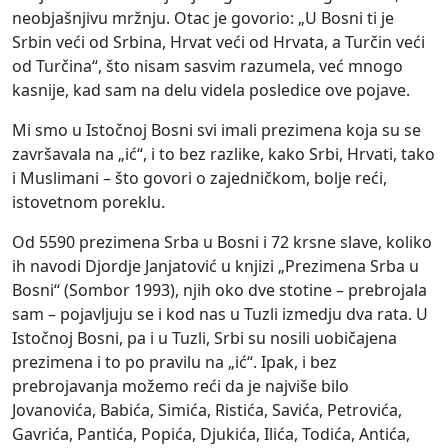
neobjašnjivu mržnju. Otac je govorio: „U Bosni ti je
Srbin veći od Srbina, Hrvat veći od Hrvata, a Turčin veći
od Turčina“, što nisam sasvim razumela, već mnogo
kasnije, kad sam na delu videla posledice ove pojave.
Mi smo u Istočnoj Bosni svi imali prezimena koja su se
završavala na „ić“, i to bez razlike, kako Srbi, Hrvati, tako
i Muslimani – što govori o zajedničkom, bolje reći,
istovetnom poreklu.
Od 5590 prezimena Srba u Bosni i 72 krsne slave, koliko
ih navodi Djordje Janjatović u knjizi „Prezimena Srba u
Bosni“ (Sombor 1993), njih oko dve stotine – prebrojala
sam – pojavljuju se i kod nas u Tuzli izmedju dva rata. U
Istočnoj Bosni, pa i u Tuzli, Srbi su nosili uobičajena
prezimena i to po pravilu na „ić“. Ipak, i bez
prebrojavanja možemo reći da je najviše bilo
Jovanovića, Babića, Simića, Ristića, Savića, Petrovića,
Gavrića, Pantića, Popića, Djukića, Ilića, Todića, Antića,