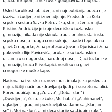
djačkom kapom, a neki uvek gologlavi kao moj otac.
Usled šarolikosti oblačenja, ni najneobičnija odeća nije
izazivala čudjenje ni iznenadjenje. Predsednica Kola
srpskih sestara Savka Petrovićka, starija žena, majka
Kristine Andrić čije je troje dece išlo u tuzlansku
gimnaziju, nikada nije skinula tradicionalnu, starinsku
srpsku nošnju – dugu crnu suknju, libade i tepeluk na
glavi. Crnogorke, žena profesora Jovana Djurišića i žena
pukovnika Ilije Pavićevića, prolazile su tuzlanskim
ulicama u crnogorskoj narodnoj nošnji. Djaci tuzlanske
gimnazije, braća Krivokapići, nosili su na glavi
crnogorske muške kape.
Nacionalna i verska raznovrsnost imala je za posledicu
najrazličitiji način pozdravljanja ljudi pri susretu na ulici.
Pored uobičajenog „Zdravo“, „Dobar dan“ i
„Dovidjenja“, često se čulo „Merhaba“ i „Alahimanet“,
ugladjeniji gradjani pozdravljali su dame sa „Klanjam
se“ i „Moj naklon“, a mi deca starije sa „Ljubim ruke“.