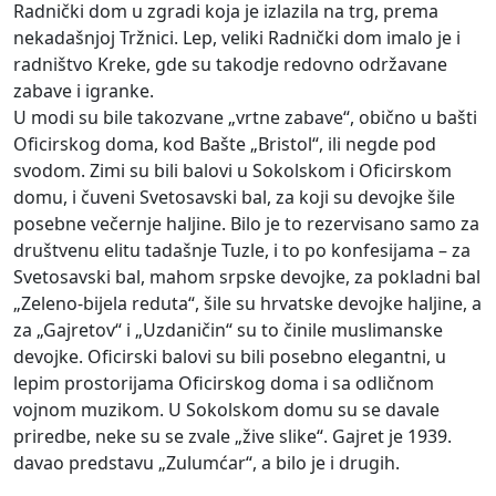
Radnički dom u zgradi koja je izlazila na trg, prema
nekadašnjoj Tržnici. Lep, veliki Radnički dom imalo je i
radništvo Kreke, gde su takodje redovno održavane
zabave i igranke.
U modi su bile takozvane „vrtne zabave“, obično u bašti
Oficirskog doma, kod Bašte „Bristol“, ili negde pod
svodom. Zimi su bili balovi u Sokolskom i Oficirskom
domu, i čuveni Svetosavski bal, za koji su devojke šile
posebne večernje haljine. Bilo je to rezervisano samo za
društvenu elitu tadašnje Tuzle, i to po konfesijama – za
Svetosavski bal, mahom srpske devojke, za pokladni bal
„Zeleno-bijela reduta“, šile su hrvatske devojke haljine, a
za „Gajretov“ i „Uzdaničin“ su to činile muslimanske
devojke. Oficirski balovi su bili posebno elegantni, u
lepim prostorijama Oficirskog doma i sa odličnom
vojnom muzikom. U Sokolskom domu su se davale
priredbe, neke su se zvale „žive slike“. Gajret je 1939.
davao predstavu „Zulumćar“, a bilo je i drugih.