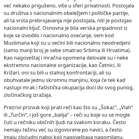
već nekako prigušeno, više u sferi privatnosti. Postojala
su društva s nacionalnim obeležjem i političke partije,
ali ta vrsta prebrojavanja nije postojala, niti je postojao
nacionalni ključ. Osnovna je bila verska pripadnost iz
koje se izvodilo i nacionalno osećanje, sem kod
Muslimana koji su u većini bili nacionalno neodredjeni
(samo manji broj je sebe smatrao Srbima ili Hrvatima).
Kao nagoveštaj i mračna opomena delovale su i neke
ekstremno nacionalne organizacije, kao Četnici, ili
Križari, oni su bili u stalnoj konfrontaciji, ali su
obuhvatale jednu skromnu manjinu, koja će tek kad
nastupi mrak i fašistička okupacija doći do svog punog,
zločinačkog izražaja.
Prezrivi prizvuk koji prati reči kao što su „Šokac“, „Vlah“
ili „Turčin“, i još gore „balija“ – reči su koje su se mogle
čuti u rečniku običnih ljudi na svakom koraku. Često
nemaju težinu već su izgovorene po navici, a često
imaju zloćudni naboj koji nagoveštava nagomilanu,