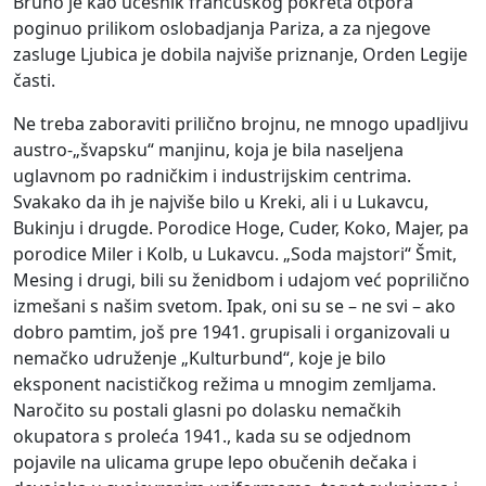
Bruno je kao učesnik francuskog pokreta otpora
poginuo prilikom oslobadjanja Pariza, a za njegove
zasluge Ljubica je dobila najviše priznanje, Orden Legije
časti.
Ne treba zaboraviti prilično brojnu, ne mnogo upadljivu
austro-„švapsku“ manjinu, koja je bila naseljena
uglavnom po radničkim i industrijskim centrima.
Svakako da ih je najviše bilo u Kreki, ali i u Lukavcu,
Bukinju i drugde. Porodice Hoge, Cuder, Koko, Majer, pa
porodice Miler i Kolb, u Lukavcu. „Soda majstori“ Šmit,
Mesing i drugi, bili su ženidbom i udajom već poprilično
izmešani s našim svetom. Ipak, oni su se – ne svi – ako
dobro pamtim, još pre 1941. grupisali i organizovali u
nemačko udruženje „Kulturbund“, koje je bilo
eksponent nacističkog režima u mnogim zemljama.
Naročito su postali glasni po dolasku nemačkih
okupatora s proleća 1941., kada su se odjednom
pojavile na ulicama grupe lepo obučenih dečaka i