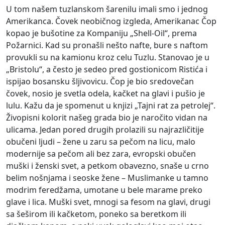
U tom našem tuzlanskom šarenilu imali smo i jednog
Amerikanca. Čovek neobičnog izgleda, Amerikanac Čop
kopao je bušotine za Kompaniju „Shell-Oil“, prema
Požarnici. Kad su pronašli nešto nafte, bure s naftom
provukli su na kamionu kroz celu Tuzlu. Stanovao je u
„Bristolu“, a često je sedeo pred gostionicom Ristića i
ispijao bosansku šljivovicu. Čop je bio sredovečan
čovek, nosio je svetla odela, kačket na glavi i pušio je
lulu. Kažu da je spomenut u knjizi „Tajni rat za petrolej“.
Živopisni kolorit našeg grada bio je naročito vidan na
ulicama. Jedan pored drugih prolazili su najrazličitije
obučeni ljudi – žene u zaru sa pečom na licu, malo
modernije sa pečom ali bez zara, evropski obučen
muški i ženski svet, a petkom obavezno, snaše u crno
belim nošnjama i seoske žene – Muslimanke u tamno
modrim feredžama, umotane u bele marame preko
glave i lica. Muški svet, mnogi sa fesom na glavi, drugi
sa šeširom ili kačketom, poneko sa beretkom ili