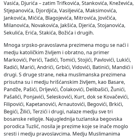
Vasića, Djurića – zatim Trifkovića, Stankovića, Kneževića,
Stjepanovića, Djordjića, Vasiljevića, Maksimovića,
Jankovića, Mićića, Blagojevića, Mitrovića, Jovičića,
Milanovića, Novakovića, Jakšića, Djerića, Stojanovića,
Sekulića, Erića, Stakića, Božića i drugih.
Mnoga srpsko-pravoslavna prezimena mogu se naći i
medju katoličkim življem i obratno, na primer
Markovići, Perići, Tadići, Tomići, Stojići, Pavlovići, Lukići,
Radići, Marići, Andrići, Grbići, Vidovići, Batinići, Mandići i
drugi. S druge strane, neka muslimanska prezimena
prisutna su i medju hrišćanskim življem, kao Basare,
Pandže, Pašići, Drljevići, Čolakovići, Delibašići, Žunići,
Pašalići, Ponjavići, Seleskovići, Kurt, dok se Kovačevići,
Filipovići, Kapetanovići, Arnautovići, Begovići, Brkići,
Begići, Žilići, Terzići i drugi, nalaze medju sve tri
bosanske religije. Najuglednija tuzlanska begovska
porodica Tuzlić, nosila je prezime koje se inače moglo
sresti i medju pravoslavcima. Medju Muslimanima