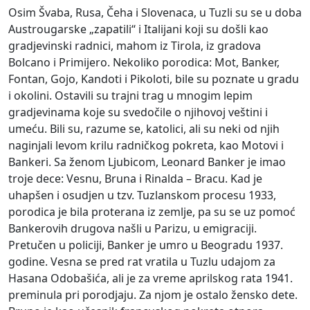
Osim Švaba, Rusa, Čeha i Slovenaca, u Tuzli su se u doba
Austrougarske „zapatili“ i Italijani koji su došli kao
gradjevinski radnici, mahom iz Tirola, iz gradova
Bolcano i Primijero. Nekoliko porodica: Mot, Banker,
Fontan, Gojo, Kandoti i Pikoloti, bile su poznate u gradu
i okolini. Ostavili su trajni trag u mnogim lepim
gradjevinama koje su svedočile o njihovoj veštini i
umeću. Bili su, razume se, katolici, ali su neki od njih
naginjali levom krilu radničkog pokreta, kao Motovi i
Bankeri. Sa ženom Ljubicom, Leonard Banker je imao
troje dece: Vesnu, Bruna i Rinalda – Bracu. Kad je
uhapšen i osudjen u tzv. Tuzlanskom procesu 1933,
porodica je bila proterana iz zemlje, pa su se uz pomoć
Bankerovih drugova našli u Parizu, u emigraciji.
Pretučen u policiji, Banker je umro u Beogradu 1937.
godine. Vesna se pred rat vratila u Tuzlu udajom za
Hasana Odobašića, ali je za vreme aprilskog rata 1941.
preminula pri porodjaju. Za njom je ostalo žensko dete.