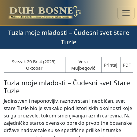
Tuzla moje mladosti – Čudesni svet Stare
Tuzle
Svezak 20 Br. 4 (2025):
Vera
Printaj
PDF
Oktobar
Mujbegović
Tuzla moje mladosti – Čudesni svet Stare
Tuzle
Jedinstven i neponovljiv, raznovrstan i neobičan, svet
stare Tuzle bio je svakako plod istorijskih okolnosti koje
su ga proizvele, tokom smenjivanja raznih carevina. Na
zajedničko staroslovensko poreklo prvobitne bosanske
države nadovezale su se specifične prilike iz turske