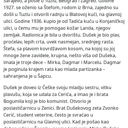
Sarajevo, a posle u Tuzlu, Beograd i Zagreb. Godine
1927. se oženio sa Štefom, rodom iz Brna, zajedno su
došli u Tuzlu i otvorili radnju u Blatovoj kući, na glavnoj
ulici. Godine 1936. kupio je od Tadića kuću u Konjaničkoj
ulici, u čemu mu je pomogao kožar Landa, njegov
zemljak. Radionica je bila u dvorištu. Dušek je bio plav,
proćelav, lepih crta, uvek nasmejan, srednjeg rasta.
Štefa, sa plavom kovrdžavom kosom, na kojoj su joj
mnoge žene zavidele, krupna, nešto viša od Dušeka,
imala je troje dece – Mirka, Dagmar i Marcelu. Dagmar
je poginula krajem rata kao mlada partizanka –
sahranjena je u Šapcu.
Dušek je doveo iz Češke svoju mladju sestru, vitku
plavušu, koja se udala za Cerića, a imao je i brata
Bogumila koji je bio komunist. Otvorio je
poslastičarnicu u Zenici. Brat Dušekovog zeta Zvonko
Cerić, student veterine, često je svraćao u
poslastičarnicu na Glavnoj ulici. Kad je pošao kao