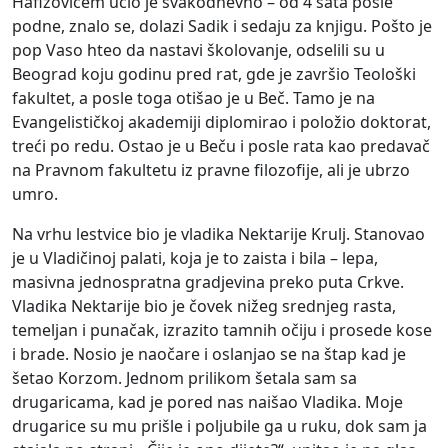
Hafizovićem učio je svakodnevno – od 4 sata posle
podne, znalo se, dolazi Sadik i sedaju za knjigu. Pošto je
pop Vaso hteo da nastavi školovanje, odselili su u
Beograd koju godinu pred rat, gde je završio Teološki
fakultet, a posle toga otišao je u Beč. Tamo je na
Evangelističkoj akademiji diplomirao i položio doktorat,
treći po redu. Ostao je u Beču i posle rata kao predavač
na Pravnom fakultetu iz pravne filozofije, ali je ubrzo
umro.
Na vrhu lestvice bio je vladika Nektarije Krulj. Stanovao
je u Vladičinoj palati, koja je to zaista i bila – lepa,
masivna jednospratna gradjevina preko puta Crkve.
Vladika Nektarije bio je čovek nižeg srednjeg rasta,
temeljan i punačak, izrazito tamnih očiju i prosede kose
i brade. Nosio je naočare i oslanjao se na štap kad je
šetao Korzom. Jednom prilikom šetala sam sa
drugaricama, kad je pored nas naišao Vladika. Moje
drugarice su mu prišle i poljubile ga u ruku, dok sam ja