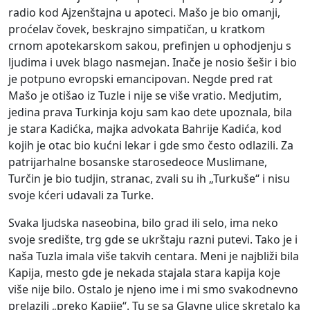
radio kod Ajzenštajna u apoteci. Mašo je bio omanji,
proćelav čovek, beskrajno simpatičan, u kratkom
crnom apotekarskom sakou, prefinjen u ophodjenju s
ljudima i uvek blago nasmejan. Inače je nosio šešir i bio
je potpuno evropski emancipovan. Negde pred rat
Mašo je otišao iz Tuzle i nije se više vratio. Medjutim,
jedina prava Turkinja koju sam kao dete upoznala, bila
je stara Kadićka, majka advokata Bahrije Kadića, kod
kojih je otac bio kućni lekar i gde smo često odlazili. Za
patrijarhalne bosanske starosedeoce Muslimane,
Turčin je bio tudjin, stranac, zvali su ih „Turkuše“ i nisu
svoje kćeri udavali za Turke.
Svaka ljudska naseobina, bilo grad ili selo, ima neko
svoje središte, trg gde se ukrštaju razni putevi. Tako je i
naša Tuzla imala više takvih centara. Meni je najbliži bila
Kapija, mesto gde je nekada stajala stara kapija koje
više nije bilo. Ostalo je njeno ime i mi smo svakodnevno
prelazili „preko Kapije“. Tu se sa Glavne ulice skretalo ka