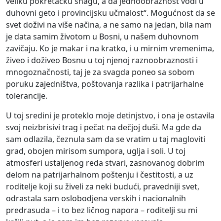
veliku pokretačku snagu, a da jednoobraznost vodi u
duhovni geto i provincijsku učmalost“. Mogućnost da se
svet doživi na više načina, a ne samo na jedan, bila nam
je data samim životom u Bosni, u našem duhovnom
zavičaju. Ko je makar i na kratko, i u mirnim vremenima,
živeo i doživeo Bosnu u toj njenoj raznoobraznosti i
mnogoznačnosti, taj je za svagda poneo sa sobom
poruku zajedništva, poštovanja razlika i patrijarhalne
tolerancije.
U toj sredini je proteklo moje detinjstvo, i ona je ostavila
svoj neizbrisivi trag i pečat na dečjoj duši. Ma gde da
sam odlazila, čeznula sam da se vratim u taj magloviti
grad, obojen mirisom sumpora, uglja i soli. U toj
atmosferi ustaljenog reda stvari, zasnovanog dobrim
delom na patrijarhalnom poštenju i čestitosti, a uz
roditelje koji su živeli za neki budući, pravedniji svet,
odrastala sam oslobodjena verskih i nacionalnih
predrasuda – i to bez ličnog napora – roditelji su mi