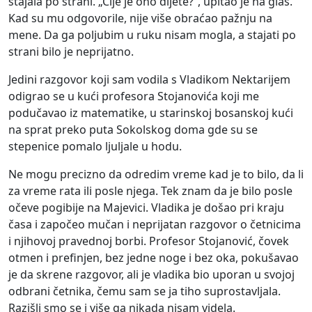
stajala po strani. „Čije je ono dijete?“, upitao je na glas.
Kad su mu odgovorile, nije više obraćao pažnju na
mene. Da ga poljubim u ruku nisam mogla, a stajati po
strani bilo je neprijatno.
Jedini razgovor koji sam vodila s Vladikom Nektarijem
odigrao se u kući profesora Stojanovića koji me
podučavao iz matematike, u starinskoj bosanskoj kući
na sprat preko puta Sokolskog doma gde su se
stepenice pomalo ljuljale u hodu.
Ne mogu precizno da odredim vreme kad je to bilo, da li
za vreme rata ili posle njega. Tek znam da je bilo posle
očeve pogibije na Majevici. Vladika je došao pri kraju
časa i započeo mučan i neprijatan razgovor o četnicima
i njihovoj pravednoj borbi. Profesor Stojanović, čovek
otmen i prefinjen, bez jedne noge i bez oka, pokušavao
je da skrene razgovor, ali je vladika bio uporan u svojoj
odbrani četnika, čemu sam se ja tiho suprostavljala.
Razišli smo se i više ga nikada nisam videla.